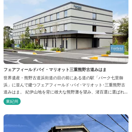
フェアフィールドバイ・マリオット三重熊野古道みはま
世界遺産・熊野古道浜街道の目の前にある道の駅「パーク七里御
浜」に並んで建つフェアフィールド･バイ･マリオット･三重熊野古
道みはま。 紀伊山地を背に雄大な熊野灘を望み、渚百選に選ばれた
七里御浜海岸などの美しい自然が広がります。一年を通して暖かで
東紀州
過ごしやすく、季節を通じて穫れる数々の品種のみかんをはじめ、
豊富な畑の幸や海の幸を堪能していただけます。 風光明媚な御浜を
巡る旅の拠点として、当...