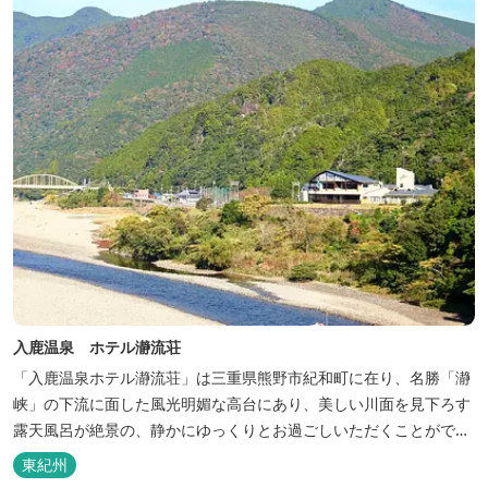
入鹿温泉 ホテル瀞流荘
「入鹿温泉ホテル瀞流荘」は三重県熊野市紀和町に在り、名勝「瀞
峡」の下流に面した風光明媚な高台にあり、美しい川面を見下ろす
露天風呂が絶景の、静かにゆっくりとお過ごしいただくことができ
る温泉宿泊施設です。 熊野古道をはじめ、日本一の棚田と称される
東紀州
丸山千枚田、赤木城跡、熊野本宮大社（熊野三山）、玉置神社が近