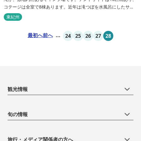
コテージは全室で8棟あります。近年は滝つぼを水風呂にしたサウ
ナが人気です。
東紀州
最初へ
前へ
...
24
25
26
27
28
観光情報
旬の情報
旅行・メディア関係者の方へ