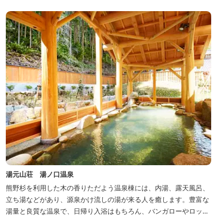
くに点在し、和歌山・奈良の遺産や名所からも近いことから観光ア
クセスには大変便利な立地と...
湯元山荘 湯ノ口温泉
熊野杉を利用した木の香りただよう温泉棟には、内湯、露天風呂、
立ち湯などがあり、源泉かけ流しの湯が来る人を癒します。豊富な
湯量と良質な温泉で、日帰り入浴はもちろん、バンガローやロッジ