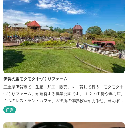
伊賀の里モクモク手づくりファーム
三重県伊賀市で「生産・加工・販売」を一貫して行う「モクモク手
づくりファーム」が運営する農業公園です。 １２の工房や専門店、
４つのレストラン・カフェ、３箇所の体験教室がある他、田んぼや
いかだ池など、「自然や農業」を身近に感じて楽しんでいただける
伊賀
遊び場もあります。 園内では、ミニブタくんたちのショーを見た
り、ウインナーづくりやパンづくりなどの手づくり体験教室や、食
農体験プログラムに参加したり...