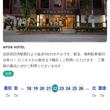
APOA HOTEL
近鉄四日市駅西口より徒歩5分のホテルです。駅近、無料駐車場55
台有り！ ビジネスから観光まで幅広くご利用いただけます。 三重
旅の拠点にぜひご利用くださいませ♪
北勢
最初
前
...
...
次
最後
18
19
20
21
22
23
24
25
26
へ
へ
へ
へ