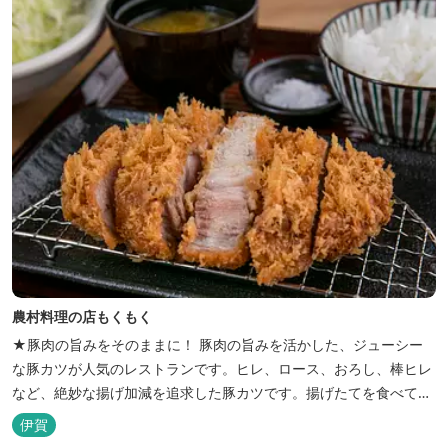
農村料理の店もくもく
★豚肉の旨みをそのままに！ 豚肉の旨みを活かした、ジューシー
な豚カツが人気のレストランです。ヒレ、ロース、おろし、棒ヒレ
など、絶妙な揚げ加減を追求した豚カツです。揚げたてを食べてい
ただくために、注文後じっくり揚げてお出ししています。 ★手作
伊賀
りのお蕎麦をお楽しみいただけます！ お蕎麦は毎日お店で打ってつ