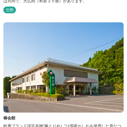
は共同で、大広間（和室３５畳）があります。
北勢
椿会館
鈴鹿ブランド認定名物”椿とりめし”は国産かしわを使用した昔なつ