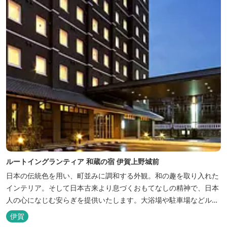
ルートイングランティア 和蔵の宿 伊賀上野城前
日本の伝統色を用い、町並みに調和する外観。和の趣を取り入れた
インテリア。そして日本古来より息づくおもてなしの精神で、日本
人の心になじむ安らぎを提供いたします。大浴場や駐車場などルー
トインホテルズの機能性や利便性はそのままに、穏やかな和のニュ
伊賀
アンスを湛えた空間は、ビジネスにも観光にも、幅広くお役立てい