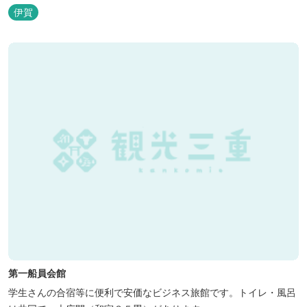
う！ ②忍者をめざそう！（入門・初級編） ③忍者の基礎体力づく
伊賀
り！農業体験！ ④忍者の里山散策と忍者修行を楽しもう！（山中
で忍道修行）
第一船員会館
学生さんの合宿等に便利で安価なビジネス旅館です。トイレ・風呂