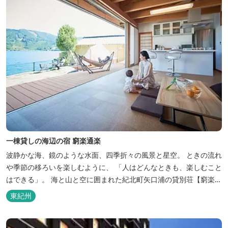
一棟貸しの海辺の宿 窮楽通楽
波静かな海、鏡のような水面、四季折々の風景と星空。 ときの流れ
や季節の移ろいを楽しむように、 「人はどんなときも、楽しむこと
はできる」。 海と山と空に囲まれた紀北町矢口浦の貸別荘【窮楽通
楽】。 中国古典『荘子』の一節「窮亦楽、通亦楽」から名づけまし
東紀州
た。 いつでも気軽にご利用ください。