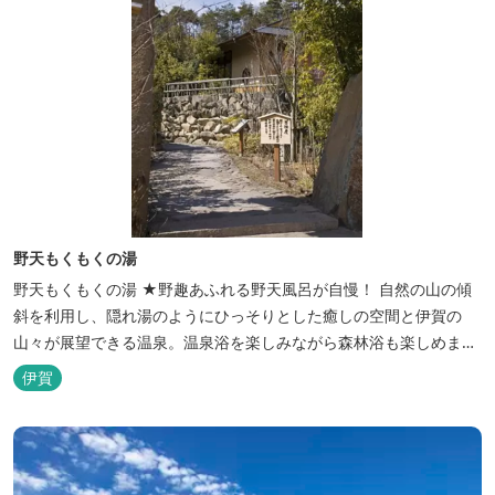
野天もくもくの湯
野天もくもくの湯 ★野趣あふれる野天風呂が自慢！ 自然の山の傾
斜を利用し、隠れ湯のようにひっそりとした癒しの空間と伊賀の
山々が展望できる温泉。温泉浴を楽しみながら森林浴も楽しめま
す。一枚岩をくり貫いてつくった湯船もあり、風情ある空間が魅力
伊賀
です。 ★源泉100％の野天風呂 源泉100％の野天風呂が2つあり、
38度のぬるめの湯と42度の熱めの湯があります。ぬるめの湯はじっ
くりとゆ...