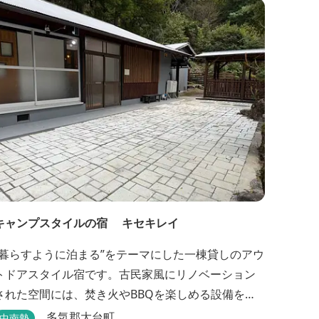
みください。近鉄四日市駅から徒歩３分と、公共交
通機関でのお越しにも大変便利です。
キャンプスタイルの宿 キセキレイ
“暮らすように泊まる”をテーマにした一棟貸しのアウ
トドアスタイル宿です。古民家風にリノベーション
された空間には、焚き火やBBQを楽しめる設備を備
え、日常を忘れてゆったりと過ごせる時間が広がり
多気郡大台町
中南勢