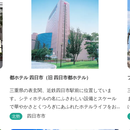
都ホテル 四日市（旧 四日市都ホテル）
、
三重県の表玄関、近鉄四日市駅前に位置していま
く
す。シティホテルの名にふさわしい設備とスケール
で華やかさとくつろぎにあふれたホテルライフをお
楽しみいただけます。四日市を中心とした観光、ビ
四日市市
北勢
ジネス、会議やゴルフ場などへの基点として便利に