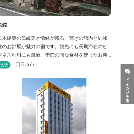
栄館
日本建築の伝統美と情緒が残る、寛ぎの館内と純和
室のお部屋が魅力の宿です。観光にも長期滞在のビ
ジネス利用にも最適。季節の旬な食材を使ったお料
理も楽しめます。
四日市市
北勢
マイページを見る