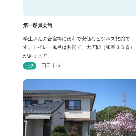
第一船員会館
学生さんの合宿等に便利で安価なビジネス旅館で
す。トイレ・風呂は共同で、大広間（和室３５畳）
があります。
四日市市
北勢