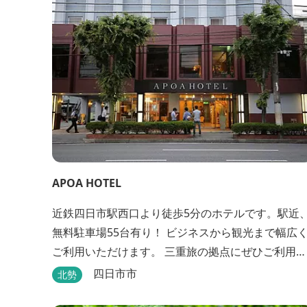
APOA HOTEL
近鉄四日市駅西口より徒歩5分のホテルです。駅近
無料駐車場55台有り！ ビジネスから観光まで幅広
ご利用いただけます。 三重旅の拠点にぜひご利用く
ださいませ♪
四日市市
北勢