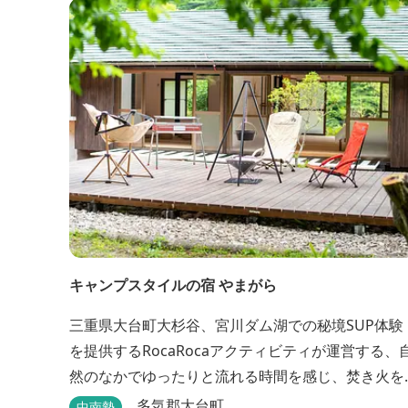
キャンプスタイルの宿 やまがら
三重県大台町大杉谷、宮川ダム湖での秘境SUP体験
を提供するRocaRocaアクティビティが運営する、
然のなかでゆったりと流れる時間を感じ、焚き火を
囲みながらBBQなどでアウトドア飯を愉しめる宿。
多気郡大台町
中南勢