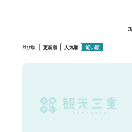
現
更新順
人気順
近い順
並び順