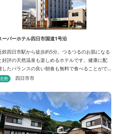
スーパーホテル四日市国道1号沿
近鉄四日市駅から徒歩約5分。つるつるのお肌になる
と好評の天然温泉も楽しめるホテルです。健康に配
慮したバランスの良い朝食も無料で食べることがで
きます。
四日市市
北勢