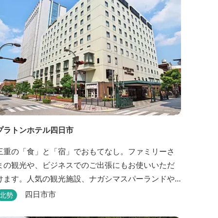
プラトンホテル四日市
三重の「食」と「宿」でおもてなし。ファミリーさ
まの観光や、ビジネスでのご出張にもお使いいただ
けます。人気の観光施設、ナガシマスパーランドや
鈴鹿サーキットをご利用の際にも便利です。 和食、
四日市市
北勢
イタリアン、中華と多彩な三重の味をどうぞお楽し