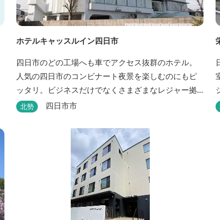
ホテルキャッスルイン四日市
四日市のどの工場へも車でアクセス抜群のホテル。
人気の四日市のコンビナート夜景を楽しむのにもピ
ッタリ。ビジネスだけでなくさまざまなレジャー拠
点としても最適です。
四日市市
北勢