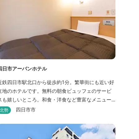
四日市アーバンホテル
近鉄四日市駅北口から徒歩約1分。繁華街にも近い好
立地のホテルです。無料の朝食ビュッフェのサービ
スも嬉しいところ。和食・洋食など豊富なメニュー
が並びます。
四日市市
北勢