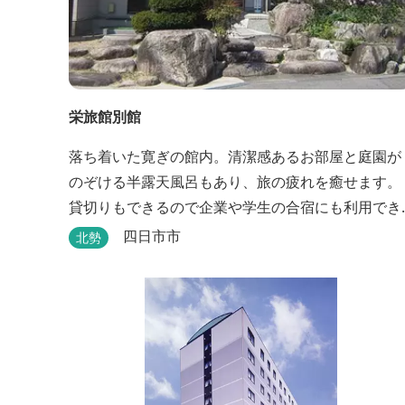
栄旅館別館
落ち着いた寛ぎの館内。清潔感あるお部屋と庭園が
のぞける半露天風呂もあり、旅の疲れを癒せます。
貸切りもできるので企業や学生の合宿にも利用でき
ます。
四日市市
北勢