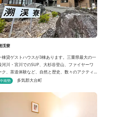
溯渓寮
一棟貸ゲストハウスが3棟あります。三重県最大の一
級河川・宮川でのSUP、大杉谷登山、ファイヤーワ
ーク、茶道体験など、自然と歴史、数々のアクティ
ビティが融合する溯渓寮で心地よい時間をお過ごし
多気郡大台町
中南勢
さい。 溯渓寮A棟は、22㎡の広々としたLDKを
有する清潔な宿泊棟です。大きな窓からは四季折々
の美しい風景を眺望でき、夏場はウッドデッキ、冬
場は薪ストーブと、季節を感じながらの滞在が可能
です。落ち...