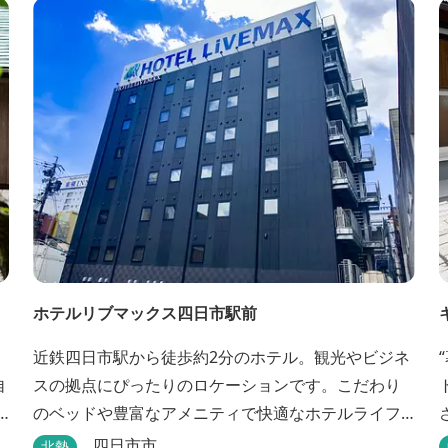
ご利用いただけます。
ホテルリブマックス四日市駅前
近鉄四日市駅から徒歩約2分のホテル。観光やビジネ
自
スの拠点にぴったりのロケーションです。こだわり
のベッドや豊富なアメニティで快適なホテルライフ
を過ごせます。
四日市市
北勢