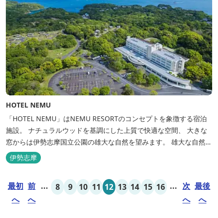
HOTEL NEMU
「HOTEL NEMU」はNEMU RESORTのコンセプトを象徴する宿泊
施設。 ナチュラルウッドを基調にした上質で快適な空間、 大きな
窓からは伊勢志摩国立公園の雄大な自然を望みます。 雄大な自然を
肌で感じるアクティビティや、食材にこだわった旬のお料理、この
伊勢志摩
地に湧き出る温泉… ここでしかできない「伊勢志摩の恵みあふれ
る」癒しの旅をぜひゆったりとお愉しみください。
最初
前
...
...
次
最後
8
9
10
11
12
13
14
15
16
へ
へ
へ
へ