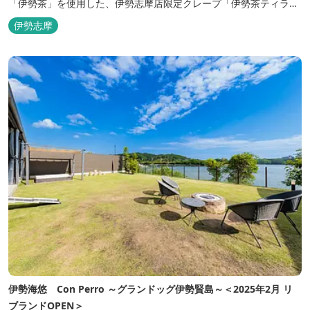
「伊勢茶」を使用した、伊勢志摩店限定クレープ「伊勢茶ティラミ
ス」をはじめ、まるで「パフェ」のような創作クレープを味わえま
伊勢志摩
す。 また季節に合わせて、期間限定クレープやドリンク種類も豊富
ですので、伊勢志摩旅行の際にはぜひお立ち寄りいただければと思
います。 店舗前のテラス...
伊勢海悠 Con Perro ～グランドッグ伊勢賢島～＜2025年2月 リ
ブランドOPEN＞