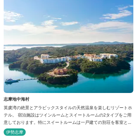
志摩地中海村
英虞湾の絶景とアラビックスタイルの天然温泉を楽しむリゾートホ
テル。 宿泊施設はツインルームとスイートルームの2タイプをご用
意しております。特にスイートルームは一戸建ての別荘を客室とし
てリニューアル♪120平米の驚きの広さとこだわりの調度品が自慢
伊勢志摩
です！ スペイン１ツ星レストランと提携したレストランでのお食事