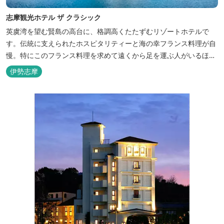
志摩観光ホテル ザ クラシック
英虞湾を望む賢島の高台に、格調高くたたずむリゾートホテルで
す。伝統に支えられたホスピタリティーと海の幸フランス料理が自
慢。特にこのフランス料理を求めて遠くから足を運ぶ人がいるほ
ど。洗練されたサービスに、寛ぎと至福のひとときを満喫してくだ
伊勢志摩
さい。 ※2016年6月7日リニューアルオープン