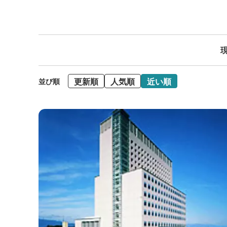
現
更新順
人気順
近い順
並び順