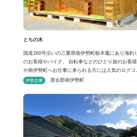
とちの木
国道260号沿いの三重県南伊勢町栃木竈にあり海釣
のお客様やバイク、 自転車などのひとり旅のお客様
や南伊勢町へお仕事に来られる方には人気のログコ
テージです。 ログコテージは全室、素泊まりとなっ
度会郡南伊勢町
伊勢志摩
ており、おひとり様限定のお部屋、お二人様限定の
お部屋、3名様から5名様限定のお部屋とあります。
お風呂やトイレは別棟に完備。 国道260号向いには
喫茶食事とちの木では、お食事もでき人気のトンテ..