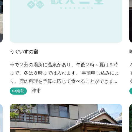
うぐいすの宿
車で２分の場所に温泉があり、午後２時～夏は９時
まで、冬は８時までは入れます。 事前申し込みによ
り、鹿肉料理を予算に応じて食べることができま
す。 春から秋は、宿の前の畑で収穫体験ができ、そ
津市
中南勢
の野菜で夕食もできます。