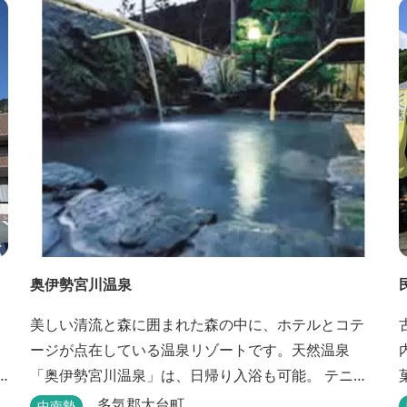
奥伊勢宮川温泉
美しい清流と森に囲まれた森の中に、ホテルとコテ
ージが点在している温泉リゾートです。天然温泉
「奥伊勢宮川温泉」は、日帰り入浴も可能。 テニス
やフィールドアスレチック・川遊び・ウォーキン
多気郡大台町
中南勢