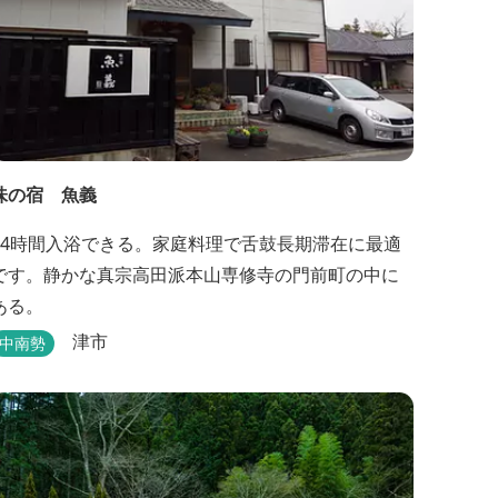
味の宿 魚義
24時間入浴できる。家庭料理で舌鼓長期滞在に最適
です。静かな真宗高田派本山専修寺の門前町の中に
ある。
津市
中南勢