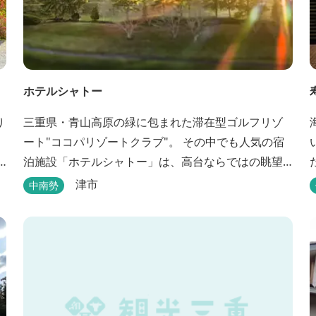
ホテルシャトー
り
三重県・青山高原の緑に包まれた滞在型ゴルフリゾ
ート"ココパリゾートクラブ"。 その中でも人気の宿
泊施設「ホテルシャトー」は、高台ならではの眺望
と静けさが魅力です。 客室はツインルームから4〜6
津市
中南勢
名で泊まれる和洋室まで幅広く、旅のスタイルに合
わせて選べます。 天然温泉の大浴場・露天風呂、ロ
ウリュ式サウナで体を整えた後は、和食や焼肉な
.
ど、気分で選べる夕食をゆったりと。 翌朝は、レ
ス...