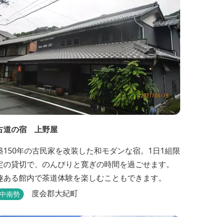
屋も完成しました。是非ご利用ください。
古道の宿 上野屋
築150年の古民家を改装した和モダンな宿。1日1組限
定の貸切で、のんびりと寛ぎの時間を過ごせます。
趣ある館内で茶道体験を楽しむこともできます。
度会郡大紀町
中南勢