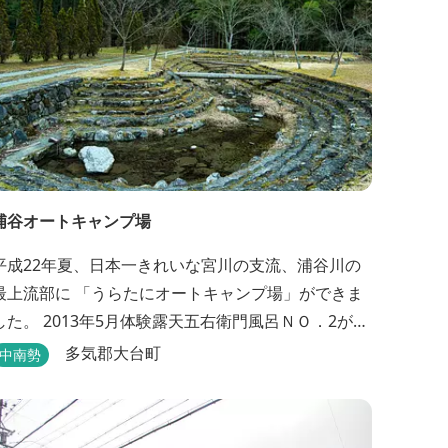
浦谷オートキャンプ場
平成22年夏、日本一きれいな宮川の支流、浦谷川の
最上流部に 「うらたにオートキャンプ場」ができま
した。 2013年5月体験露天五右衛門風呂ＮＯ．2が完
成しました。親子4人が入れる大きさです。中には腰
多気郡大台町
中南勢
掛けもあり、ゆっくり、星やホタルを見る事ができ
ます。ひのきの香り漂う特製五右衛門風呂を自分で
沸かし、入浴しませんか？ 同時にデッキ付ひのき小