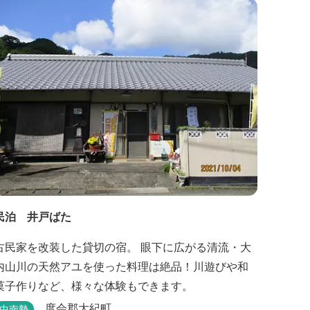
民泊 井戸ばた
古民家を改装した貸切の宿。 眼下に広がる清流・大
内山川の天然アユを使った料理は絶品！川遊びや和
菓子作りなど、様々な体験もできます。
度会郡大紀町
中南勢