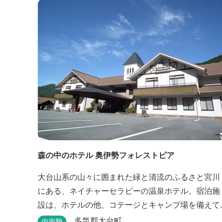
様な人材と共有することで地域産業・地域社会の発
展を図るNPO法人Joint Plusが運営する民泊です。
NPO法人Joint Plusは、大台町ならではの...
森の中のホテル 奥伊勢フォレストピア
大台山系の山々に囲まれた緑と清流のふるさと宮川
にある、ネイチャーセラピーの温泉ホテル。宿泊施
設は、ホテルの他、コテージとキャンプ場を備えて
います。 施設内に宮川の支流が流れ、川遊びができ
多気郡大台町
中南勢