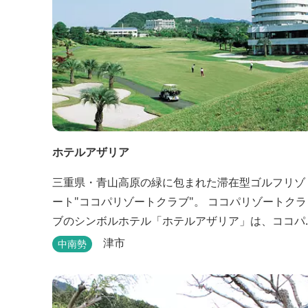
ホテルアザリア
三重県・青山高原の緑に包まれた滞在型ゴルフリゾ
ート"ココパリゾートクラブ"。 ココパリゾートクラ
ブのシンボルホテル「ホテルアザリア」は、ココパ
リゾートクラブ内にある静かで落ち着いた雰囲気の
津市
中南勢
宿泊施設です。 円筒形の特徴ある建物には、ツイン
や和洋室など多彩な客室を備え、窓からはリゾート
の美しい景色が広がります。 天然温泉の大浴場やサ