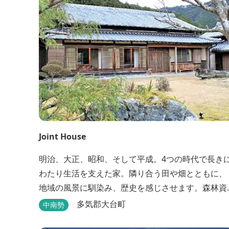
ウナも完備しており、 ゴルフの後はもちろん、伊
勢...
Joint House
明治、大正、昭和、そして平成。4つの時代で長き
わたり生活を支えた家。隣り合う田や畑とともに、
地域の風景に馴染み、歴史を感じさせます。森林資
源を中心としたこの土地ならではの多様な自然環境
多気郡大台町
中南勢
の素晴らしさを伝える情報を発信し、そして多種多