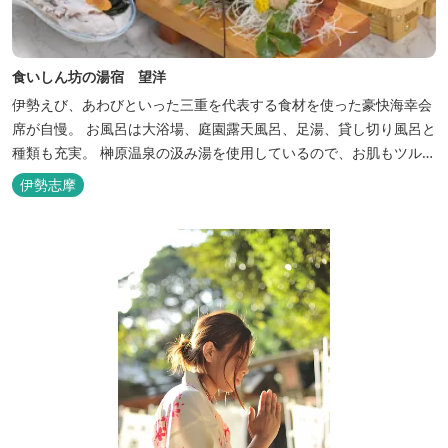
食いしん坊の湯宿 望洋
伊勢えび、あわびといった三重を代表する食材を使った豪快海幸会
席が自慢。 お風呂は大浴場、庭園露天風呂、足湯、貸し切り風呂と
種類も充実。 榊原温泉の汲み湯を使用しているので、お肌もツルツ
ルに。
伊勢志摩