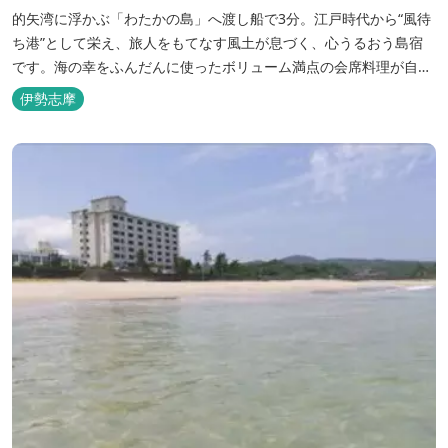
的矢湾に浮かぶ「わたかの島」へ渡し船で3分。江戸時代から“風待
ち港”として栄え、旅人をもてなす風土が息づく、心うるおう島宿
です。海の幸をふんだんに使ったボリューム満点の会席料理が自
慢。肌にやさしい天然の療養泉が満喫できるお風呂は、伊勢志摩最
伊勢志摩
大級の庭園露天風呂です。