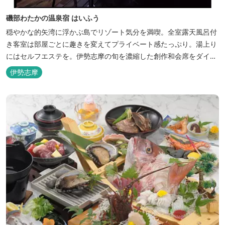
磯部わたかの温泉宿 はいふう
穏やかな的矢湾に浮かぶ島でリゾート気分を満喫。全室露天風呂付
き客室は部屋ごとに趣きを変えてプライベート感たっぷり。湯上り
にはセルフエステを。伊勢志摩の旬を濃縮した創作和会席をダイニ
ングで。
伊勢志摩