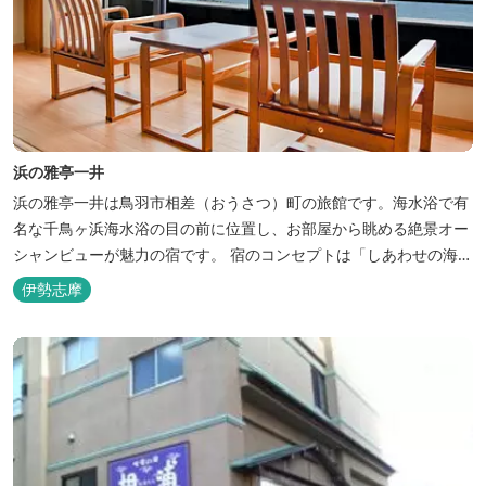
浜の雅亭一井
浜の雅亭一井は鳥羽市相差（おうさつ）町の旅館です。海水浴で有
名な千鳥ヶ浜海水浴の目の前に位置し、お部屋から眺める絶景オー
シャンビューが魅力の宿です。 宿のコンセプトは「しあわせの海
へ、ようきたなあ」。鳥羽市の南端「相差(おうさつ)」は太平洋に
伊勢志摩
面したみなと町。相差の海は、おいしい海産物、海女さん、美しい
千鳥ヶ浜、海に浮く富士山、水平線に昇る朝陽といった自然に恵ま
れた「しあわせの海」です。...