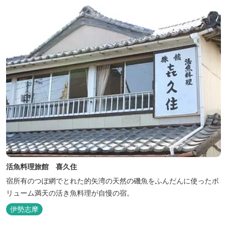
ない場所だからこそ、星空がき...
活魚料理旅館 喜久住
宿所有のつぼ網でとれた的矢湾の天然の磯魚をふんだんに使ったボ
リューム満天の活き魚料理が自慢の宿。
伊勢志摩