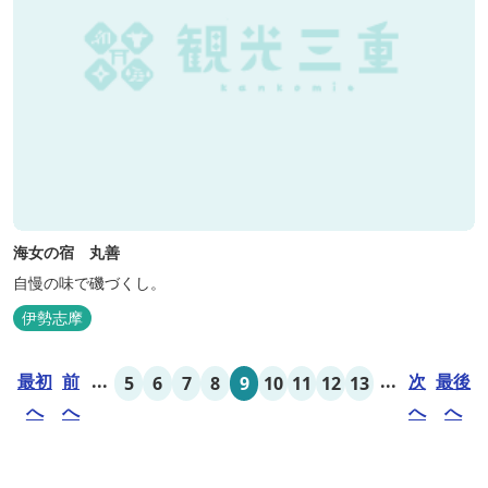
海女の宿 丸善
自慢の味で磯づくし。
伊勢志摩
最初
前
...
...
次
最後
5
6
7
8
9
10
11
12
13
へ
へ
へ
へ