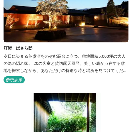
汀渚 ばさら邸
夕日に染まる英虞湾をのぞむ高台に立つ、敷地面積5,000坪の大人
の為の隠れ家。 20の客室と貸切露天風呂、美しい庭が点在する敷
地を探索しながら、あなただけの特別な時と場所を見つけてくださ
い。
伊勢志摩