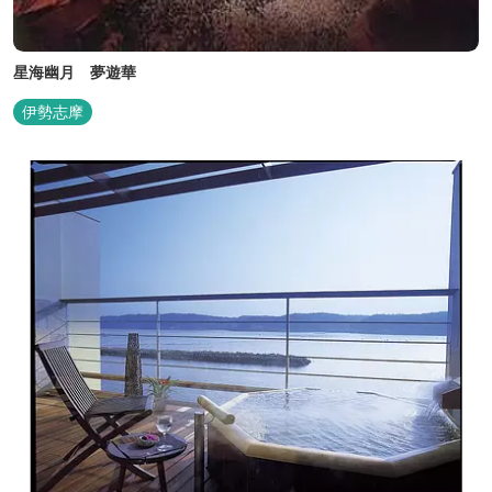
星海幽月 夢遊華
伊勢志摩