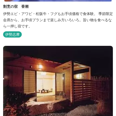
割烹の宿 香潮
伊勢エビ・アワビ・松阪牛・フグもお手頃価格で食体験。 季節限定
会席から、お手頃プランまで楽しみ方いろいろ。旨い物を食べるな
ら一押し宿です。
伊勢志摩