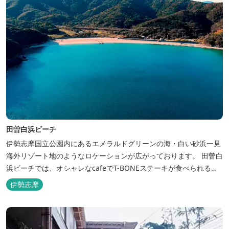
田曽白浜ビーチ
伊勢志摩国立公園内にあるエメラルドグリーンの海・白い砂浜一見
海外リゾート地のようなロケーションが広がっております。 田曽白
浜ビーチでは、オシャレなcafeでT-BONEステーキが食べられる。
又、海を見ながら黄昏るのもよし、アクティブにマリンアクティビ
伊勢志摩
ティ・スカイダイビング・ヘリコプタークルージングを体験するこ
ともできます。 是非、田曽白浜にございます施設紹介のVTRをご参
照く...