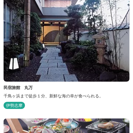
民宿旅館 丸万
千鳥ヶ浜まで徒歩１分、新鮮な海の幸が食べられる。
伊勢志摩