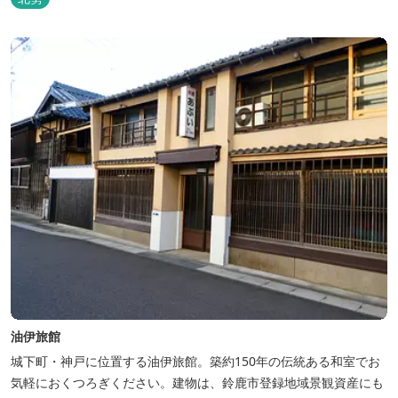
油伊旅館
城下町・神戸に位置する油伊旅館。築約150年の伝統ある和室でお
気軽におくつろぎください。建物は、鈴鹿市登録地域景観資産にも