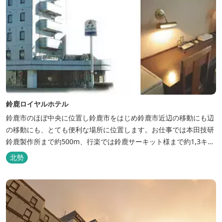
鈴鹿ロイヤルホテル
鈴鹿市のほぼ中央に位置し鈴鹿市をはじめ鈴鹿市近辺の移動にも辺
の移動にも、とても便利な場所に位置します。お仕事では本田技研
鈴鹿製作所まで約500m、行楽では鈴鹿サーキット様まで約1,3キ
ロ、スポーツ行事では鈴鹿スポーツガーデン様まで約3キロととて
北勢
も近い場所にあります。亀山市へのアクセスも便利でシャープ亀山
工場では約10キロと鈴鹿市では近い場所となっております。