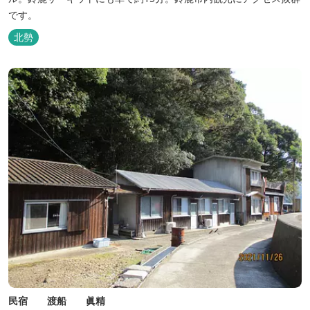
です。
北勢
民宿 渡船 眞精