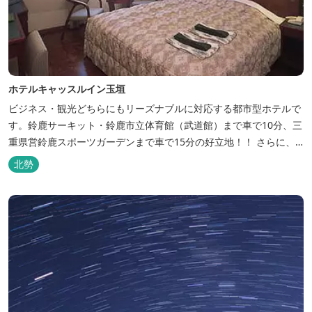
ホテルキャッスルイン玉垣
ビジネス・観光どちらにもリーズナブルに対応する都市型ホテルで
す。鈴鹿サーキット・鈴鹿市立体育館（武道館）まで車で10分、三
重県営鈴鹿スポーツガーデンまで車で15分の好立地！！ さらに、
全檜造り貸切風呂や各種サービスでお待ち致しております。
北勢