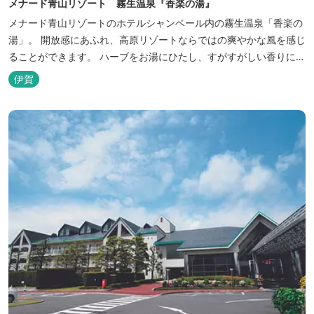
メナード青山リゾート 霧生温泉『香楽の湯』
メナード青山リゾートのホテルシャンベール内の霧生温泉「香楽の
湯」。 開放感にあふれ、高原リゾートならではの爽やかな風を感じ
ることができます。 ハーブをお湯にひたし、すがすがしい香りに心
あらわれる「香りの湯」は、特に女性の方に人気です。 その他、
伊賀
広々とした空間とたっぷりのお湯が魅力の「大浴場」、高原の景色
を満喫できる「露天風呂」、さらに「ミストサウナ」の合計4種の
お湯をお楽しみいただけま...