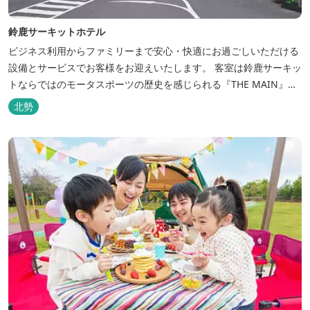
鈴鹿サーキットホテル
ビジネス利用からファミリーまで安心・快適にお過ごしいただける
設備とサービスでお客様をお迎えいたします。 客室は鈴鹿サーキッ
トならではのモータスポーツの歴史を感じられる『THE MAIN』を
はじめ、ファミリーにおすすめのキッズ・ベビーにやさしいこだわ
北勢
りの詰まった「サーキット キッズルーム」「コチラファミリールー
ム」など様々なコンセプトルームをご用意しています。 また、お子
さま連れでも安心し...