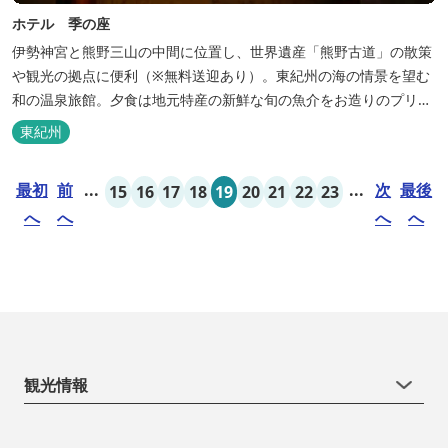
ホテル 季の座
伊勢神宮と熊野三山の中間に位置し、世界遺産「熊野古道」の散策
や観光の拠点に便利（※無料送迎あり）。東紀州の海の情景を望む
和の温泉旅館。夕食は地元特産の新鮮な旬の魚介をお造りのプリフ
ィックが人気の会席料理で。お好みの干物を炭火焼で楽しむ朝食バ
東紀州
イキングが好評です。お仲間同士、そしてご家族で、さまざまな寛
ぎの時間をお楽しみください。 「きほく千年温泉」を自家源泉とし
最初
前
...
...
次
最後
15
16
17
18
19
20
21
22
23
た温泉大浴場棟には男女別に内湯...
へ
へ
へ
へ
観光情報