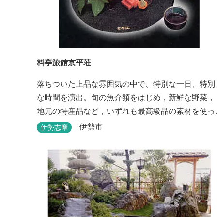
料亭旅館京平荘
落ちついた上品な雰囲気の中で、特別な一日、特別
な時間を演出。旬の魚介類をはじめ，新鮮な野菜，
地元の特産品など，いずれも最高級品の素材を使っ
た懐石料理が一品出しで味わえます。昼食・夕食・
伊勢市
伊勢志摩
宿泊ができます。