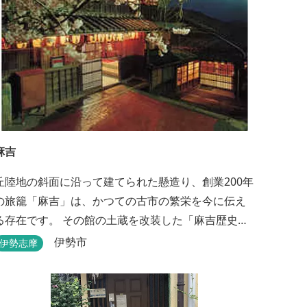
麻吉
丘陸地の斜面に沿って建てられた懸造り、創業200年
の旅籠「麻吉」は、かつての古市の繁栄を今に伝え
る存在です。 その館の土蔵を改装した「麻吉歴史
館」には、往時を物語る品々が蔵出しされ、お伊勢
伊勢市
伊勢志摩
参り華やかなりし頃へとお誘い致します。