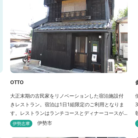
OTTO
大正末期の古民家をリノベーションした宿泊施設付
きレストラン。宿泊は1日1組限定のご利用となりま
す。レストランはランチコースとディナーコースが
あります。
伊勢市
伊勢志摩