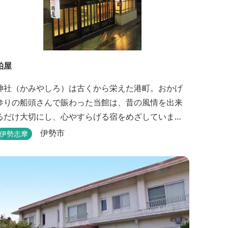
柏屋
神社（かみやしろ）は古くから栄えた港町。おかげ
参りの船頭さんで賑わった当館は、昔の風情を出来
るだけ大切にし、心やすらげる宿をめざしていま
す。また、伊勢志摩の美味しい海の幸、山の幸を低
伊勢市
伊勢志摩
価格でお楽しみください。