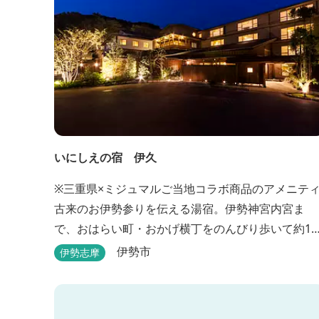
いにしえの宿 伊久
※三重県×ミジュマルご当地コラボ商品のアメニテ
古来のお伊勢参りを伝える湯宿。伊勢神宮内宮ま
で、おはらい町・おかげ横丁をのんびり歩いて約15
分。 部屋・風呂の前に広がる豊かな森は、そのまま
伊勢市
伊勢志摩
内宮の森へと連なっています。 お伊勢さんとつなが
っている・・そんな気持ちになる宿です。 館内には
つの大浴場と趣の異なる３つの貸切露天風呂を楽し