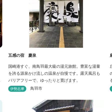
五感の宿 慶泉
ィ
国崎港すぐ、南鳥羽最大級の湯元旅館。豊富な湯量
を誇る源泉かけ流しの温泉が自慢です。露天風呂も
バリアフリーで、ゆったりと寛げます。
鳥羽市
伊勢志摩
2