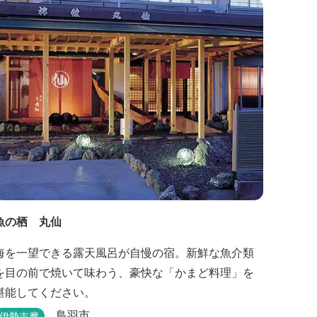
魚の栖 丸仙
海を一望できる露天風呂が自慢の宿。新鮮な魚介類
を目の前で焼いて味わう、豪快な「かまど料理」を
堪能してください。
鳥羽市
伊勢志摩