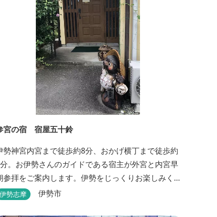
参宮の宿 宿屋五十鈴
伊勢神宮内宮まで徒歩約8分、おかげ横丁まで徒歩約
3分。お伊勢さんのガイドである宿主が外宮と内宮早
朝参拝をご案内します。伊勢をじっくりお楽しみく
ださい。
伊勢市
伊勢志摩