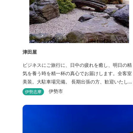
津田屋
ビジネスにご旅行に、日中の疲れを癒し、明日の精
気を養う時を精一杯の真心でお届けします。全客室
美装。大駐車場完備。 長期出張の方、歓迎いたしま
す。浴室は24時間ご利用頂けます。
伊勢市
伊勢志摩