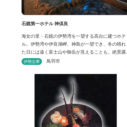
石鏡第一ホテル 神倶良
海女の里・石鏡の伊勢湾を一望する高台に建つホテ
ル。伊勢湾や伊良湖岬、神島が一望でき、冬の晴れ
た日には遠く富士山や御岳が見えることも。絶景露
天風呂と貸切家族風呂が大好評です。 伊勢志摩の新
鳥羽市
伊勢志摩
鮮な海の幸をふんだんに使った味覚自慢の人情味あ
ふれる温泉宿です。