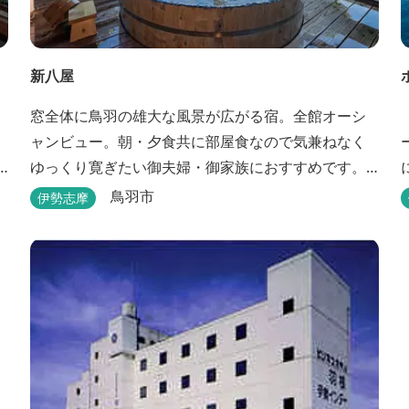
新八屋
窓全体に鳥羽の雄大な風景が広がる宿。全館オーシ
ャンビュー。朝・夕食共に部屋食なので気兼ねなく
ゆっくり寛ぎたい御夫婦・御家族におすすめです。
露天の湯船から眺める満天の星や、薄紫ら染まる朝
鳥羽市
伊勢志摩
の海は一見の価値有。夕食は旬の素材を大釜で蒸し
上げる名物「五右衛門蒸し」、鯛や伊勢海老の舟盛
りに海鮮鍋も。