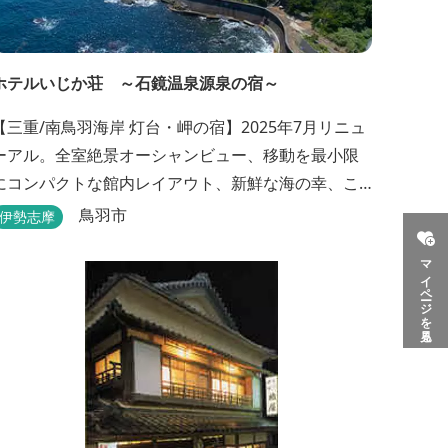
ホテルいじか荘 ～石鏡温泉源泉の宿～
【三重/南鳥羽海岸 灯台・岬の宿】2025年7月リニュ
ーアル。全室絶景オーシャンビュー、移動を最小限
にコンパクトな館内レイアウト、新鮮な海の幸、こ
んこんと湧きでる天然温泉源泉、展望デッキ〜いじ
鳥羽市
伊勢志摩
か灯台テラス〜からの眺望が自慢のリトリートホテ
マイページを見る
ル。