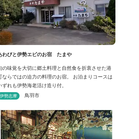
あわびと伊勢エビのお宿 たまや
旬の味覚を大切に郷土料理と自然食を折衷させた港
町ならではの迫力の料理のお宿。 お泊まりコースは
いずれも伊勢海老活け造り付。
鳥羽市
伊勢志摩