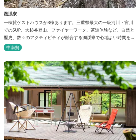
溯渓寮
一棟貸ゲストハウスが3棟あります。三重県最大の一級河川・宮川
でのSUP、大杉谷登山、ファイヤーワーク、茶道体験など、自然と
歴史、数々のアクティビティが融合する溯渓寮で心地よい時間をお
過ごしください。 溯渓寮A棟は、22㎡の広々としたLDKを有する清
中南勢
潔な宿泊棟です。大きな窓からは四季折々の美しい風景を眺望で
き、夏場はウッドデッキ、冬場は薪ストーブと、季節を感じながら
の滞在が可能です。落ち...