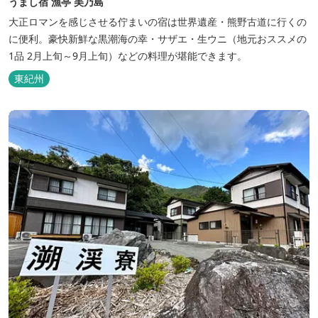
うまし宿 漁亭 美乃島
大正ロマンを感じさせる佇まいの宿は世界遺産・熊野古道に行くの
に便利。豪快新鮮な黒潮海の幸・サザエ・生ウニ（地元おススメの
1品 2月上旬～9月上旬）などの料理が堪能できます。
東紀州