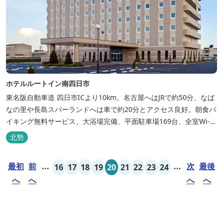
ホテルルートイン南四日市
東名阪自動車道 四日市ICより10km。名古屋へはJRで約50分、なば
なの里や長島スパーランドへは車で約20分とアクセス良好。朝食バ
イキング無料サービス、大浴場完備、平面駐車場169台、全室Wi-Fi
完備。ビジネスにも観光にもご利用頂ける快適なホテルライフをご
北勢
提供します。
最初
前
...
...
次
最後
16
17
18
19
20
21
22
23
24
へ
へ
へ
へ