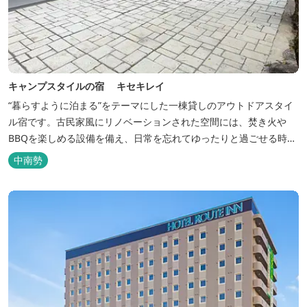
キャンプスタイルの宿 キセキレイ
“暮らすように泊まる”をテーマにした一棟貸しのアウトドアスタイ
ル宿です。古民家風にリノベーションされた空間には、焚き火や
BBQを楽しめる設備を備え、日常を忘れてゆったりと過ごせる時間
が広がります。ペット同伴も可能で、愛犬と一緒に自然を満喫でき
中南勢
るのも魅力です。 【営業時間】 チェックイン 15：00（早めのチ
ェックインご希望は予約時に要相談） チェックアウト 9：00
【定...