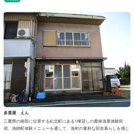
ワク松阪 へ。
多喜屋 えん
三重県の南部に位置する紀北町にある1棟貸しの農林漁業体験民
宿。漁師町体験メニューを通して、漁村の素朴な田舎暮らしを感じ