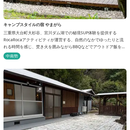
キャンプスタイルの宿 やまがら
三重県大台町大杉谷、宮川ダム湖での秘境SUP体験を提供する
RocaRocaアクティビティが運営する、自然のなかでゆったりと流
れる時間を感じ、焚き火を囲みながらBBQなどでアウトドア飯を愉
しめる宿。 ベッドルーム以外でも、満点の星空を眺めながらテント
中南勢
を張って寝ることもできるキャンプスタイルでおもいおもいのひと
時をお過ごしください。 2023年6月よりペット可となりました。