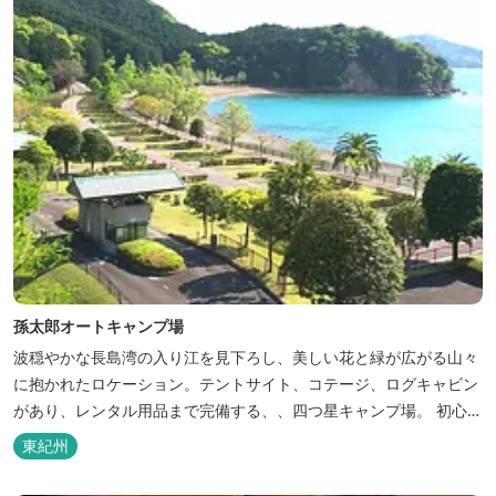
孫太郎オートキャンプ場
波穏やかな長島湾の入り江を見下ろし、美しい花と緑が広がる山々
に抱かれたロケーション。テントサイト、コテージ、ログキャビン
があり、レンタル用品まで完備する、、四つ星キャンプ場。 初心者
の方にも安心の施設と管理体制を整えています。目の前に広がる海
東紀州
で、釣り、磯遊び、シーカヤックなど、様々な遊びが楽しめます。