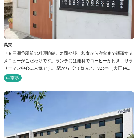
萬栄
ＪＲ三瀬谷駅前の料理旅館。寿司や鰻、和食から洋食まで網羅する
メニューがこだわりです。ランチには無料でコーヒーが付き、サラ
リーマン中心に人気です。 駅から1分！好立地 1925年（大正14
年）に開業した歴史ある旅館。JR三瀬谷駅から徒歩一分と好立地の
中南勢
場所にあり、大変便利です。 部屋数は11室、大広間が2部屋。少人
数から団体のお客様まで幅広くご利用いただけます。 人気の定食は
品数...