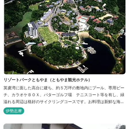
リゾートパークともやま（ともやま観光ホテル）
英虞湾に面した高台に建ち、約５万坪の敷地内にプール、専用ビー
チ、カラオケＢＯＸ、パターゴルフ場 テニスコート等を有し、緑
溢れる周辺は格好のサイクリングコースです。お料理は新鮮な海の
幸をふんだんに使用する荒磯焼、活造会席、伊勢海老残酷鍋会席、
伊勢志摩
松茸料理（秋）等グルメ志向の方に好評です。夏には野外バーベキ
ューも毎晩行ないます。