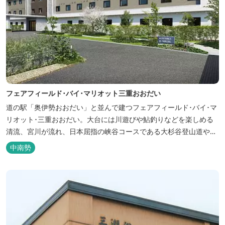
フェアフィールド･バイ･マリオット三重おおだい
道の駅「奥伊勢おおだい」と並んで建つフェアフィールド･バイ･マ
リオット･三重おおだい。大台には川遊びや鮎釣りなどを楽しめる
清流、宮川が流れ、日本屈指の峡谷コースである大杉谷登山道や、
登山初心者から楽しめる総門山など、表情豊かな山々が連なりま
中南勢
す。 日本の滝百選に選ばれている七ッ釜滝など、大自然が作り出す
四季折々の景観は実に壮大です。身も心もリフレッシュする旅の拠
点として、当ホテルは快適さを追...