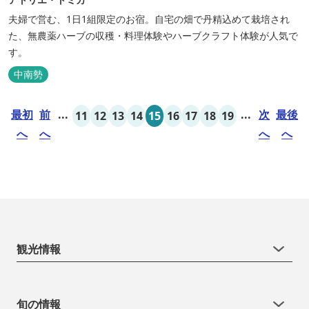
夫婦で営む、1日1組限定のお宿。自宅の畑で丹精込めて栽培され
た、無農薬ハーブの収穫・料理体験やハーブクラフト体験が人気で
す。
中南勢
最初
前
...
...
次
最後
11
12
13
14
15
16
17
18
19
へ
へ
へ
へ
観光情報
旬の情報