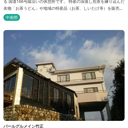
る 国道166号線沿いの休憩所です。 特産の深蒸し煎茶を練り込んだ
名物「お茶うどん」や地域の特産品（お茶、しいたけ等）を販売。
吊り橋をわたれば宿泊施設のエバーグレイズ香肌峡まですぐ。 【イ
中南勢
チオシ名物】 ・味噌カツ丼…地元産の甘味噌を使ったボリュームた
っぷりの丼ぶり。 松阪の観光情報は、松阪観光インフォメ...
パールグルメイン竹正