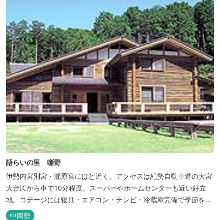
語らいの里 噺野
伊勢内宮別宮・瀧原宮にほど近く、アクセスは紀勢自動車道の大宮
大台ICから車で10分程度。スーパーやホームセンターも近い好立
地。コテージには寝具・エアコン・テレビ・冷蔵庫完備で季節を問
わず楽しめます。 食器・調理器具の揃った自炊棟や24時間利用可
中南勢