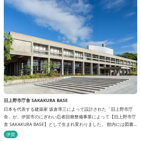
分の位置にあるこのホテ...
旧上野市庁舎 SAKAKURA BASE
日本を代表する建築家 坂倉準三によって設計された「旧上野市庁
舎」が、伊賀市のにぎわい忍者回廊整備事業によって【旧上野市庁
舎 SAKAKURA BASE】として生まれ変わりました。 館内には図書
館やホテル、カフェがあるほか、観光案内所「伊賀市観光インフォ
伊賀
メーションセンター」や伊賀の逸品を取り揃えた「伊賀百貨