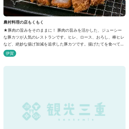
農村料理の店もくもく
★豚肉の旨みをそのままに！ 豚肉の旨みを活かした、ジューシー
な豚カツが人気のレストランです。ヒレ、ロース、おろし、棒ヒレ
など、絶妙な揚げ加減を追求した豚カツです。揚げたてを食べてい
ただくために、注文後じっくり揚げてお出ししています。 ★手作
伊賀
りのお蕎麦をお楽しみいただけます！ お蕎麦は毎日お店で打ってつ
くっております。北海道や三重のそば粉を使用してつくる、喉ごし
の良い昔ながらのお蕎麦...