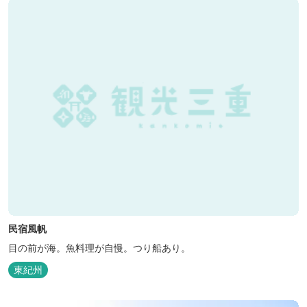
民宿風帆
目の前が海。魚料理が自慢。つり船あり。
東紀州