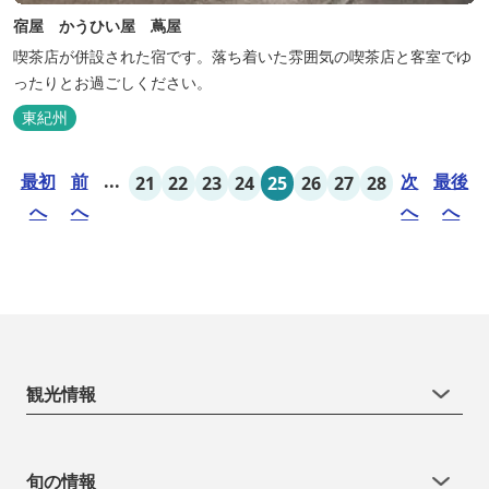
宿屋 かうひい屋 蔦屋
喫茶店が併設された宿です。落ち着いた雰囲気の喫茶店と客室でゆ
ったりとお過ごしください。
東紀州
最初
前
...
次
最後
21
22
23
24
25
26
27
28
へ
へ
へ
へ
観光情報
旬の情報