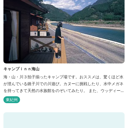
キャンプｉｎｎ海山
海・山・川３拍子揃ったキャンプ場です。おススメは、驚くほど水
が澄んでいる銚子川での川遊び。カヌーに挑戦したり、水中メガネ
を持ってきて天然の水族館をのぞいてみたり。 また、ウッディーク
ラフト教室やストーンクラフト教室など各種イベントも盛りだくさ
東紀州
ん。森林浴を楽しんだり、一日中遊び、ゆったりできます。 紀北町
の海の幸をふんだんに使った海鮮・焼肉バーベキュー。家族で，グ
ループで、海辺や川遊び...