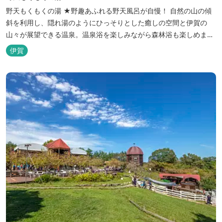
野天もくもくの湯 ★野趣あふれる野天風呂が自慢！ 自然の山の傾
斜を利用し、隠れ湯のようにひっそりとした癒しの空間と伊賀の
山々が展望できる温泉。温泉浴を楽しみながら森林浴も楽しめま
す。一枚岩をくり貫いてつくった湯船もあり、風情ある空間が魅力
伊賀
です。 ★源泉100％の野天風呂 源泉100％の野天風呂が2つあり、
38度のぬるめの湯と42度の熱めの湯があります。ぬるめの湯はじっ
くりとゆ...