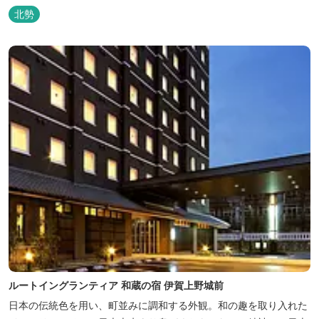
周辺の狭い範囲に自生するシデコブシは、三重県内ではいなべ市、
北勢
菰野町、四日市市などの北勢地方に見られ これらの自生地は日本に
おけるシデコブシ天然分布の西の端にあたります。 約500万年前に
存在して...
ルートイングランティア 和蔵の宿 伊賀上野城前
日本の伝統色を用い、町並みに調和する外観。和の趣を取り入れた