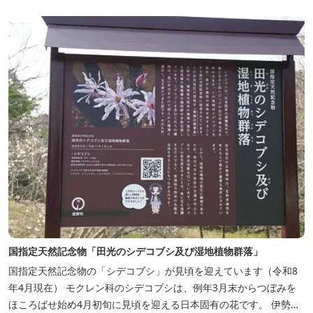
Souvenir Shop」も併殺されています。
国指定天然記念物「田光のシデコブシ及び湿地植物群落」
国指定天然記念物の「シデコブシ」が見頃を迎えています（令和8
年4月現在） モクレン科のシデコブシは、例年3月末からつぼみを
ほころばせ始め4月初旬に見頃を迎える日本固有の花です。 伊勢湾