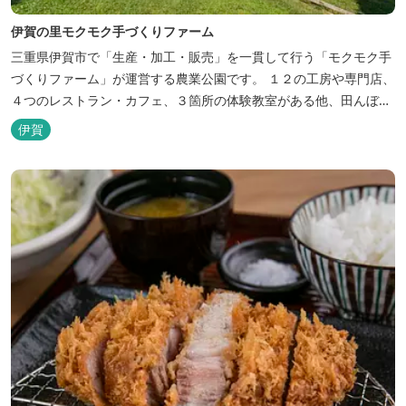
伊賀の里モクモク手づくりファーム
三重県伊賀市で「生産・加工・販売」を一貫して行う「モクモク手
づくりファーム」が運営する農業公園です。 １２の工房や専門店、
４つのレストラン・カフェ、３箇所の体験教室がある他、田んぼや
いかだ池など、「自然や農業」を身近に感じて楽しんでいただける
伊賀
遊び場もあります。 園内では、ミニブタくんたちのショーを見た
り、ウインナーづくりやパンづくりなどの手づくり体験教室や、食
農体験プログラムに参加したり...