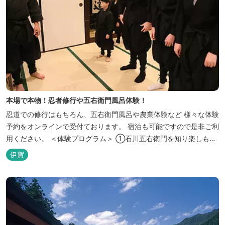
本場で本物！忍者修行や五右衛門風呂体験！
忍道での修行はもちろん、五右衛門風呂や農業体験など 様々な体験
予約をオンラインで受付ております。 宿泊も可能ですので是非ご利
用ください。 ＜体験プログラム＞ ①石川五右衛門を知り楽しも
う！ ②忍者をめざそう！（入門・初級編） ③忍者の基礎体力づく
伊賀
り！農業体験！ ④忍者の里山散策と忍者修行を楽しもう！（山中
で忍道修行）