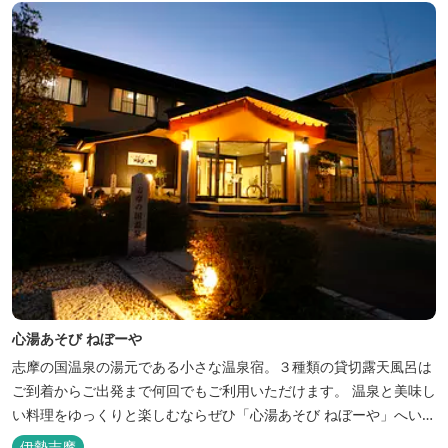
心湯あそび ねぼーや
志摩の国温泉の湯元である小さな温泉宿。３種類の貸切露天風呂は
ご到着からご出発まで何回でもご利用いただけます。 温泉と美味し
い料理をゆっくりと楽しむならぜひ「心湯あそび ねぼーや」へいら
っしゃいませんか？
伊勢志摩