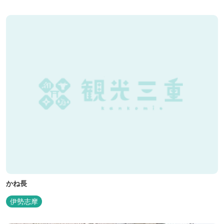
かね長
伊勢志摩