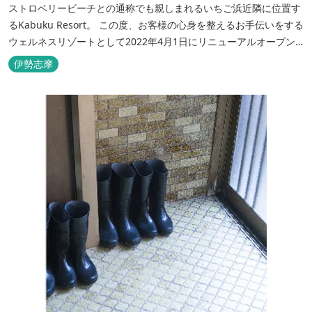
ストロベリービーチとの通称でも親しまれるいちご浜近隣に位置す
るKabuku Resort。 この度、お客様の心身を整えるお手伝いをする
ウェルネスリゾートとして2022年4月1日にリニューアルオープン
いたしました。 フィンランド式ロウリュテントサウナがご宿泊区画
伊勢志摩
に1張ずつ付属されたプランが登場。 「ととのう」条件が揃い、さ
らに皆様に楽しんでもらえる空間となりました。 満点の星空の下で
ド...