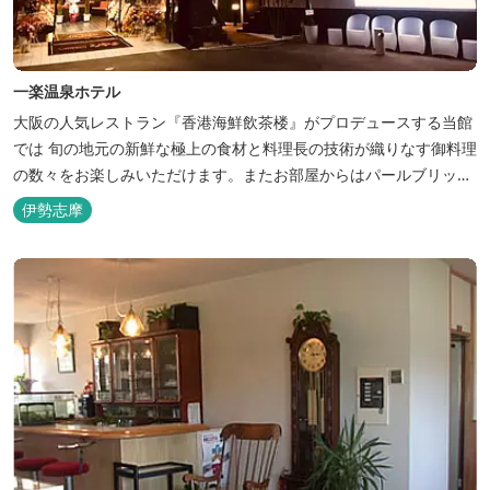
一楽温泉ホテル
大阪の人気レストラン『香港海鮮飲茶楼』がプロデュースする当館
では 旬の地元の新鮮な極上の食材と料理長の技術が織りなす御料理
の数々をお楽しみいただけます。またお部屋からはパールブリッジ
や真珠筏など、美しい景色が一望できます。「美肌の湯」として有
伊勢志摩
名な榊原温泉の運び湯を使用した大浴場も完備。