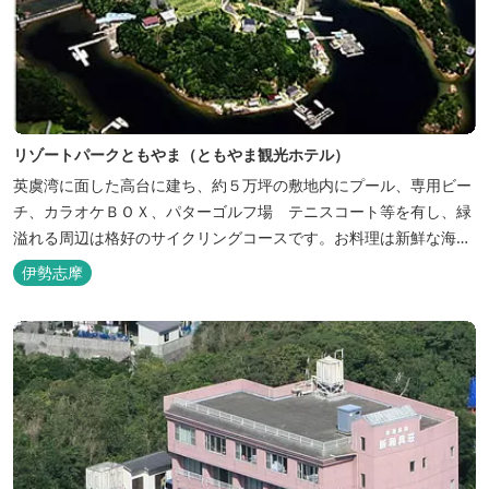
リゾートパークともやま（ともやま観光ホテル）
英虞湾に面した高台に建ち、約５万坪の敷地内にプール、専用ビー
チ、カラオケＢＯＸ、パターゴルフ場 テニスコート等を有し、緑
溢れる周辺は格好のサイクリングコースです。お料理は新鮮な海の
幸をふんだんに使用する荒磯焼、活造会席、伊勢海老残酷鍋会席、
伊勢志摩
松茸料理（秋）等グルメ志向の方に好評です。夏には野外バーベキ
ューも毎晩行ないます。