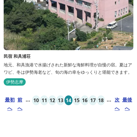
民宿 和具浦荘
地元、和具漁港で水揚げされた新鮮な海鮮料理が自慢の宿。夏はア
ワビ、冬は伊勢海老など、旬の海の幸をゆっくりと堪能できます。
伊勢志摩
最初
前
...
...
次
最後
10
11
12
13
14
15
16
17
18
へ
へ
へ
へ