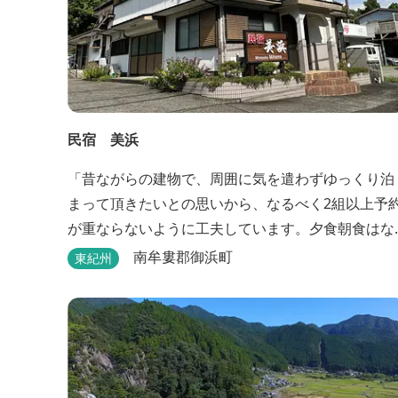
民宿 美浜
「昔ながらの建物で、周囲に気を遣わずゆっくり泊
まって頂きたいとの思いから、なるべく2組以上予
が重ならないように工夫しています。夕食朝食はな
るべく、地元のものを使って、仕事などで連泊の方
南牟婁郡御浜町
東紀州
には日替わりでご用意します。」オーナー様談。も
し重なった場合は、ごめんなさい。