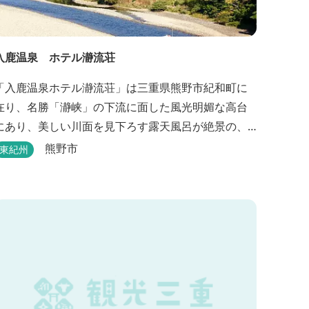
入鹿温泉 ホテル瀞流荘
「入鹿温泉ホテル瀞流荘」は三重県熊野市紀和町に
在り、名勝「瀞峡」の下流に面した風光明媚な高台
にあり、美しい川面を見下ろす露天風呂が絶景の、
静かにゆっくりとお過ごしいただくことができる温
熊野市
東紀州
宿泊施設です。 熊野古道をはじめ、日本一の棚田
と称される丸山千枚田、赤木城跡、熊野本宮大社
（熊野三山）、玉置神社が近くに点在し、和歌山・
奈良の遺産や名所からも近いことから観光アクセス
には大変便利な立地と...