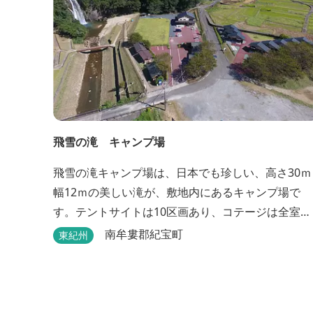
飛雪の滝 キャンプ場
飛雪の滝キャンプ場は、日本でも珍しい、高さ30ｍ
幅12ｍの美しい滝が、敷地内にあるキャンプ場で
す。テントサイトは10区画あり、コテージは全室で
棟あります。近年は滝つぼを水風呂にしたサウナが
南牟婁郡紀宝町
東紀州
人気です。