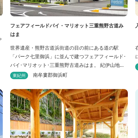
フェアフィールドバイ・マリオット三重熊野古道み
はま
や
世界遺産・熊野古道浜街道の目の前にある道の駅
「パーク七里御浜」に並んで建つフェアフィールド･
バイ･マリオット･三重熊野古道みはま。 紀伊山地を
背に雄大な熊野灘を望み、渚百選に選ばれた七里御
泉
南牟婁郡御浜町
東紀州
浜海岸などの美しい自然が広がります。一年を通し
て暖かで過ごしやすく、季節を通じて穫れる数々の
品種のみかんをはじめ、豊富な畑の幸や海の幸を堪
能していただけます。 風光明媚な御浜を巡る旅の拠
点として、当...