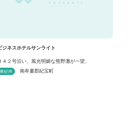
ビジネスホテルサンライト
Ｒ４２号沿い、風光明媚な熊野灘が一望。
南牟婁郡紀宝町
東紀州