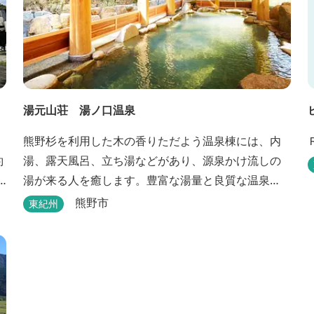
湯元山荘 湯ノ口温泉
熊野杉を利用した木の香りただよう温泉棟には、内
約
湯、露天風呂、立ち湯などがあり、源泉かけ流しの
湯が来る人を癒します。豊富な湯量と良質な温泉
で、日帰り入浴はもちろん、バンガローやロッジな
熊野市
東紀州
どの宿泊施設も備えているので、宿泊しながらゆっ
たりと温泉を楽しむ人も多いです。