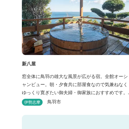
新八屋
窓全体に鳥羽の雄大な風景が広がる宿。全館オーシ
ャンビュー。朝・夕食共に部屋食なので気兼ねなく
ゆっくり寛ぎたい御夫婦・御家族におすすめです。
露天の湯船から眺める満天の星や、薄紫ら染まる朝
鳥羽市
伊勢志摩
の海は一見の価値有。夕食は旬の素材を大釜で蒸し
上げる名物「五右衛門蒸し」、鯛や伊勢海老の舟盛
りに海鮮鍋も。