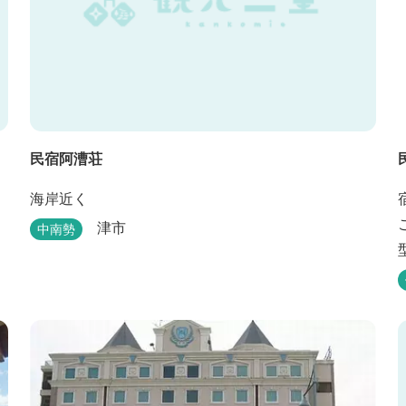
民宿阿漕荘
海岸近く
津市
中南勢