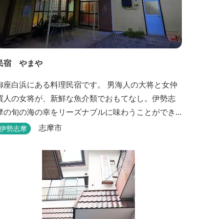
民宿 やまや
御座白浜にある料理民宿です。 男海人の大将と女仲
買人の女将が、新鮮な魚介類でおもてなし。伊勢志
摩の旬の海の幸をリーズナブルに味わうことができ
ます。
志摩市
伊勢志摩