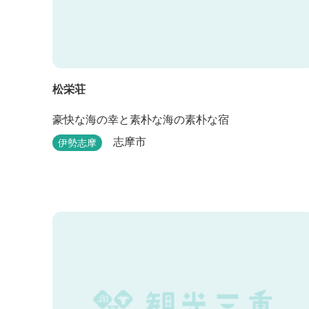
松栄荘
豪快な海の幸と素朴な海の素朴な宿
志摩市
伊勢志摩