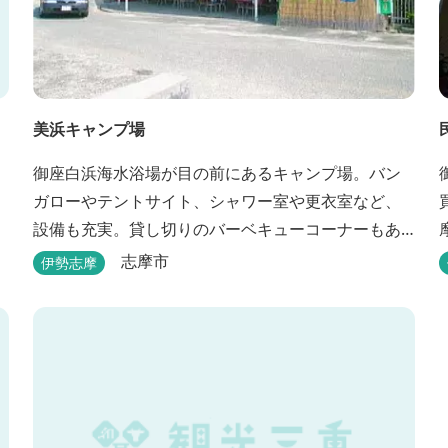
美浜キャンプ場
御座白浜海水浴場が目の前にあるキャンプ場。バン
ガローやテントサイト、シャワー室や更衣室など、
設備も充実。貸し切りのバーベキューコーナーもあ
るので、ファミリーやグループで気軽に楽しむこと
志摩市
伊勢志摩
ができます。