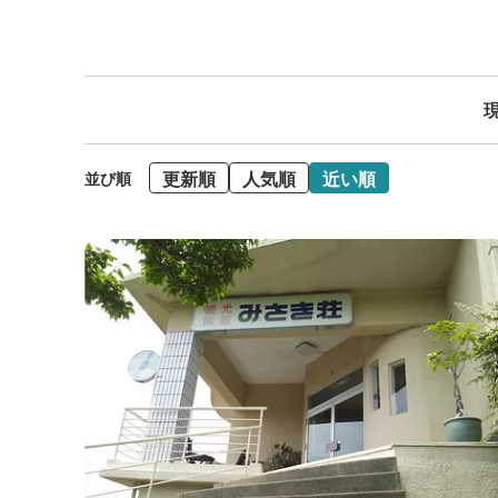
現
更新順
人気順
近い順
並び順