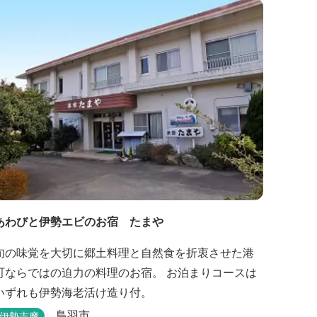
ル。
あわびと伊勢エビのお宿 たまや
旬の味覚を大切に郷土料理と自然食を折衷させた港
町ならではの迫力の料理のお宿。 お泊まりコースは
いずれも伊勢海老活け造り付。
鳥羽市
伊勢志摩