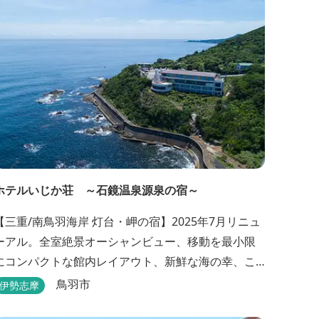
ホテルいじか荘 ～石鏡温泉源泉の宿～
【三重/南鳥羽海岸 灯台・岬の宿】2025年7月リニュ
ーアル。全室絶景オーシャンビュー、移動を最小限
にコンパクトな館内レイアウト、新鮮な海の幸、こ
んこんと湧きでる天然温泉源泉、展望デッキ〜いじ
鳥羽市
伊勢志摩
か灯台テラス〜からの眺望が自慢のリトリートホテ