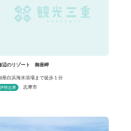
海辺のリゾート 御座岬
御座白浜海水浴場まで徒歩１分
志摩市
伊勢志摩