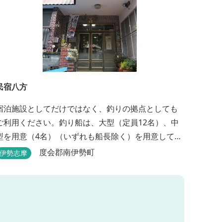
民宿八方
宿泊施設としてだけではなく、釣りの拠点としても
ご利用ください。釣り船は、大型（定員12名）、中
型を用意（4名）（いずれも船長除く）を用意してお
ります。鯛、黒鯛、ハマチ、ブリ、イカ等、お客様
度会郡南伊勢町
伊勢志摩
のご要望に合わせた漁場にご案内いたします。当店
から、徒歩2分です。