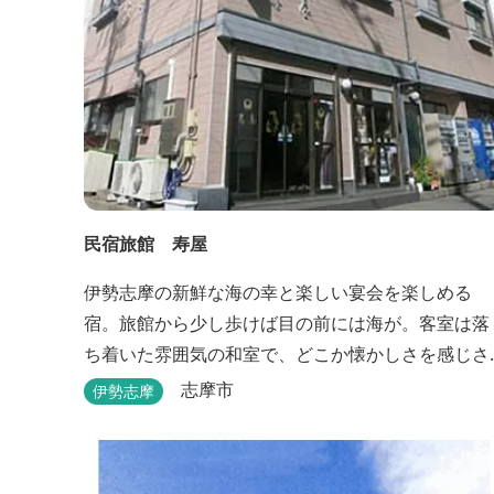
民宿旅館 寿屋
伊勢志摩の新鮮な海の幸と楽しい宴会を楽しめる
宿。旅館から少し歩けば目の前には海が。客室は落
ち着いた雰囲気の和室で、どこか懐かしさを感じさ
せてくれます。
志摩市
伊勢志摩