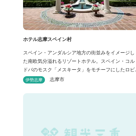
ホテル志摩スペイン村
スペイン・アンダルシア地方の街並みをイメージし
た南欧気分溢れるリゾートホテル。スペイン・コル
ドバのモスク「メスキータ」をモチーフにしたロビ
ーは天井がとても高く、見るものを圧倒します。客
志摩市
伊勢志摩
室棟にある中庭もコルドバ、セビリア、グラナダの
街を再現しており、ホテル内を散策するだけでも異
国感を満喫できます。 スペインの雰囲気が溢れた客
室やパークの夢の続きが見られるキャラクタールー
ム、最大6名様まで...