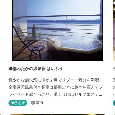
磯部わたかの温泉宿 はいふう
穏やかな的矢湾に浮かぶ島でリゾート気分を満喫。
全室露天風呂付き客室は部屋ごとに趣きを変えてプ
ライベート感たっぷり。湯上りにはセルフエステ
を。伊勢志摩の旬を濃縮した創作和会席をダイニン
志摩市
伊勢志摩
グで。