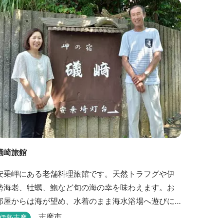
礒崎旅館
安乗岬にある老舗料理旅館です。天然トラフグや伊
勢海老、牡蠣、鮑など旬の海の幸を味わえます。お
部屋からは海が望め、水着のまま海水浴場へ遊びに
行けます。
志摩市
伊勢志摩