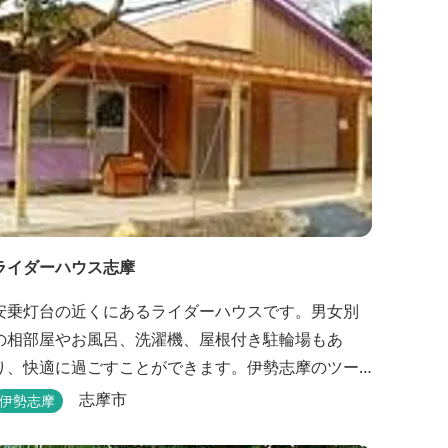
ライダーハウス志摩
安乗灯台の近くにあるライダーハウスです。男女別
の相部屋やお風呂、洗濯機、屋根付き駐輪場もあ
り、快適に過ごすことができます。伊勢志摩のツー
リング拠点などにも最適です。
志摩市
伊勢志摩