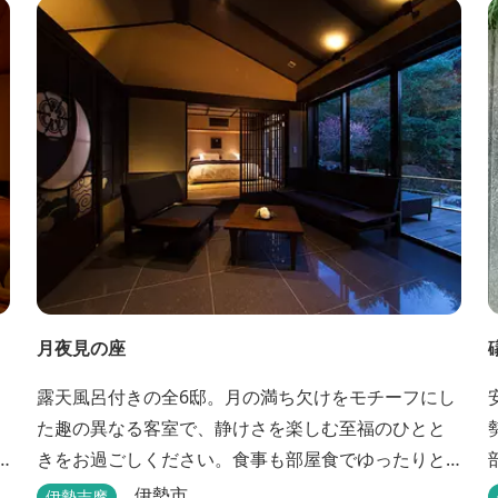
月夜見の座
露天風呂付きの全6邸。月の満ち欠けをモチーフにし
た趣の異なる客室で、静けさを楽しむ至福のひとと
きをお過ごしください。食事も部屋食でゆったりと
楽しめます。
伊勢市
伊勢志摩