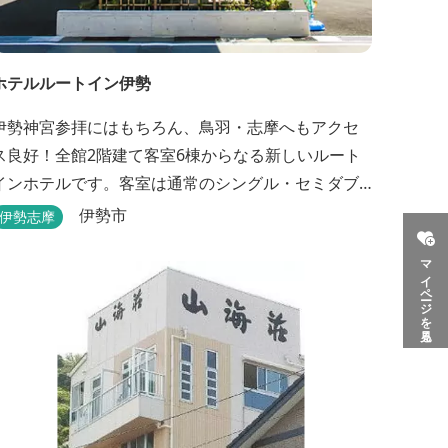
ホテルルートイン伊勢
伊勢神宮参拝にはもちろん、鳥羽・志摩へもアクセ
ス良好！全館2階建て客室6棟からなる新しいルート
インホテルです。客室は通常のシングル・セミダブ
ル・ ツインの他、畳敷きの和室もご用意しておりま
伊勢市
伊勢志摩
す。 （和室はベッドが設置されています）靴を脱い
マイページを見る
でお部屋でおくつろぎください。 また、朝食バイキ
ング無料サービス（営業時間6:30～900）、大浴場完
備、全室インターネット回線完備（Wi-Fi・LAN接...