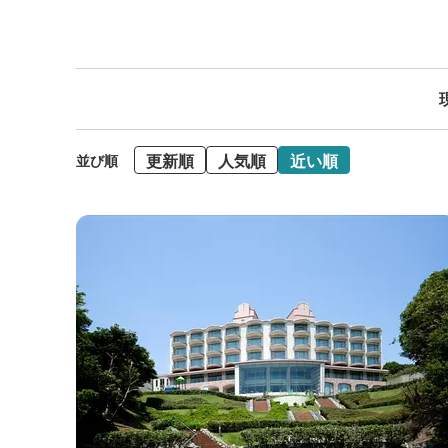
更新順
人気順
近い順
並び順