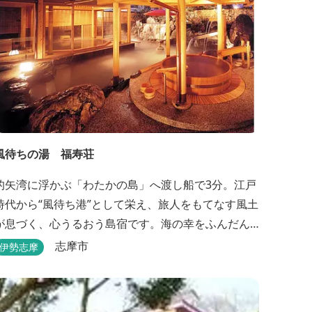
風待ちの湯 福寿荘
的矢湾に浮かぶ「わたかの島」へ渡し船で3分。江戸
時代から“風待ち港”として栄え、旅人をもてなす風土
が息づく、心うるおう島宿です。海の幸をふんだん
に使ったボリューム満点の会席料理が自慢。肌にや
志摩市
伊勢志摩
さしい天然の療養泉が満喫できるお風呂は、伊勢志
摩最大級の庭園露天風呂です。