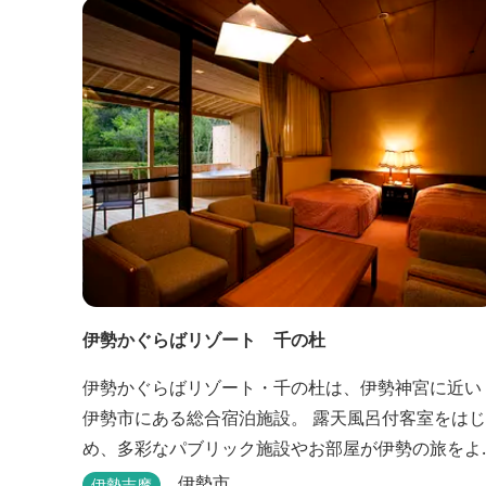
伊勢かぐらばリゾート 千の杜
伊勢かぐらばリゾート・千の杜は、伊勢神宮に近い
伊勢市にある総合宿泊施設。 露天風呂付客室をはじ
め、多彩なパブリック施設やお部屋が伊勢の旅をよ
り思い出深いものにしてくれます。 また、広大な敷
伊勢市
伊勢志摩