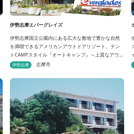
伊勢志摩エバーグレイズ
伊勢志摩国立公園内にある広大な敷地で豊かな自然
を満喫できるアメリカンアウトドアリゾート。テン
め
トCAMPスタイル『オートキャンプ』～上質なアウト
ドア空間『グランピングスタイル』まで多彩な宿泊
志摩市
伊勢志摩
スタイルを体験できます。 場内ではキッズイベント
＆アクティビティーが人気！365日開催のアメリカン
カルチャーを取り入れたキッズイベント、カナディ
アンカヌー、ペダルボート、ファンサイクルなど豊
富なアクティビ...