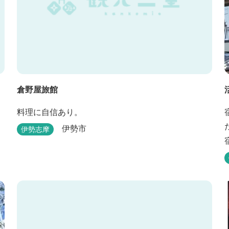
倉野屋旅館
料理に自信あり。
伊勢市
伊勢志摩