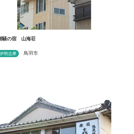
潮騒の宿 山海荘
鳥羽市
伊勢志摩