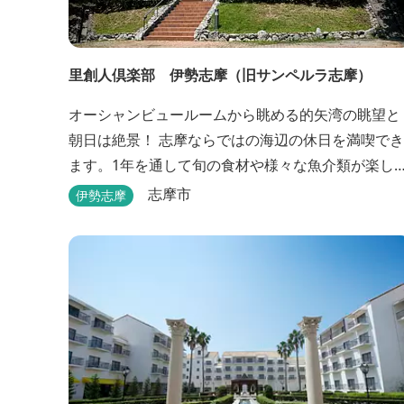
里創人倶楽部 伊勢志摩（旧サンペルラ志摩）
オーシャンビュールームから眺める的矢湾の眺望と
朝日は絶景！ 志摩ならではの海辺の休日を満喫でき
ます。1年を通して旬の食材や様々な魚介類が楽し
ます。魚に良く合う地酒も充実。 露天ジャクジー
志摩市
伊勢志摩
や、本格エステがあるのも女性には嬉しい！ 最高級
のリゾートホテル「里創人倶楽部 伊勢志摩」にぜ
ひお越しください。