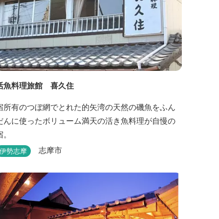
活魚料理旅館 喜久住
宿所有のつぼ網でとれた的矢湾の天然の磯魚をふん
だんに使ったボリューム満天の活き魚料理が自慢の
宿。
志摩市
伊勢志摩