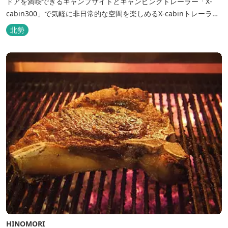
ドアを満喫できるキャンプサイトとキャンピングトレーラー「X-
cabin300」で気軽に非日常的な空間を楽しめるX-cabinトレーラー
サイト、日帰り手ぶらBBQやドッグラン・ドッグサロン、貸切サウ
北勢
ナ施設などを完備、キャンプしながら併設している片岡温泉「アク
アイグニス」の入浴利用もできるキャンプリゾートです。
HINOMORI