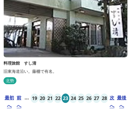
料理旅館 すし清
旧東海道沿い。藤棚で有名。
北勢
最初
前
...
次
最後
19
20
21
22
23
24
25
26
27
28
へ
へ
へ
へ