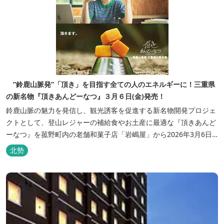
”鈴鹿山脈発”「頂き」を目指す全ての人のエネルギーに！三重県
の新名物『頂きあんどーなつ』３月６日(金)発売！
鈴鹿山脈の魅力を発信し、観光誘客を促進する新名物開発プロジェ
クトとして、登山レジャーの補給食やお土産に最適な『頂きあんど
ーなつ』を菰野町内の老舗和菓子店「岩嶋屋」から2026年3月6日
（金）より販売を開始いたしました。 ■商品コンセプト：自分だけ
北勢
の「頂き」を目指す人を応援 「山に登る目的が人それぞれであるよ
うに、仕事や人生の目標（頂き）も人それぞれ。どんな『頂き』を
目指す人も、頑...