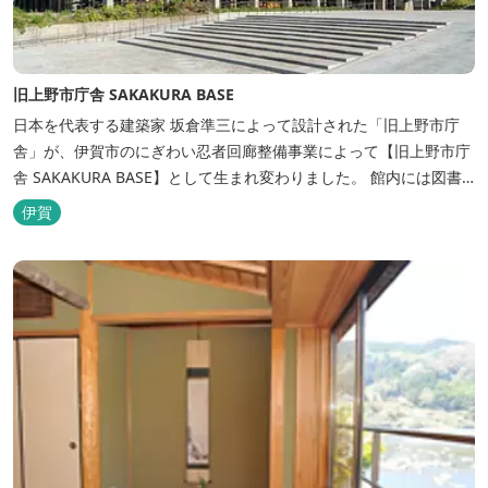
旧上野市庁舎 SAKAKURA BASE
日本を代表する建築家 坂倉準三によって設計された「旧上野市庁
舎」が、伊賀市のにぎわい忍者回廊整備事業によって【旧上野市庁
舎 SAKAKURA BASE】として生まれ変わりました。 館内には図書
館やホテル、カフェがあるほか、観光案内所「伊賀市観光インフォ
伊賀
メーションセンター」や伊賀の逸品を取り揃えた「伊賀百貨
Souvenir Shop」も併殺されています。