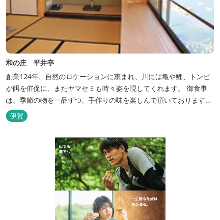
和の庄 平井亭
創業124年、自然のロケーションに恵まれ、川には亀や鯉、トンビ
が餌を催促に、またヤマセミも時々姿を現してくれます。 御食事
は、季節の物を一品ずつ、手作りの味を楽しんで頂いております。
（宿泊一日一組）
伊賀