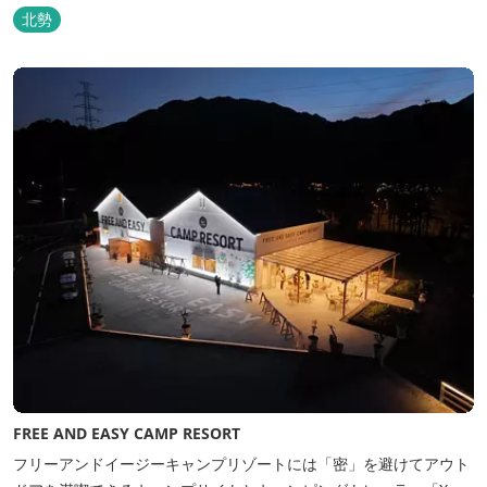
泉・宿泊棟・離れ宿・苺ハウス・ギャラリーなど、様々な『癒し』
北勢
と『食』が集結しております。 【『癒し』の追求 】 ◆源泉100%
掛け流し「片岡温泉」 片岡温泉は、地下1,200ｍより湯口で約42℃
の...
FREE AND EASY CAMP RESORT
フリーアンドイージーキャンプリゾートには「密」を避けてアウト