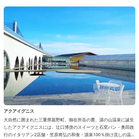
で水はけもよく、ワンちゃんの汚れを気にすることなく自由に遊
べ、エリア...
アクアイグニス
大自然に囲まれた三重県菰野町。御在所岳の麓、湯の山温泉に誕生
したアクアイグニスには、辻󠄀口博啓のスイーツと石窯パン・奥田政
行のイタリアン2店舗・笠原将弘の和食・源泉100％掛け流しの温