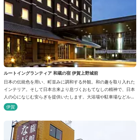
ルートイングランティア 和蔵の宿 伊賀上野城前
日本の伝統色を用い、町並みに調和する外観。和の趣を取り入れた
インテリア。そして日本古来より息づくおもてなしの精神で、日本
人の心になじむ安らぎを提供いたします。大浴場や駐車場などルー
トインホテルズの機能性や利便性はそのままに、穏やかな和のニュ
伊賀
アンスを湛えた空間は、ビジネスにも観光にも、幅広くお役立てい
ただけるホテルです。