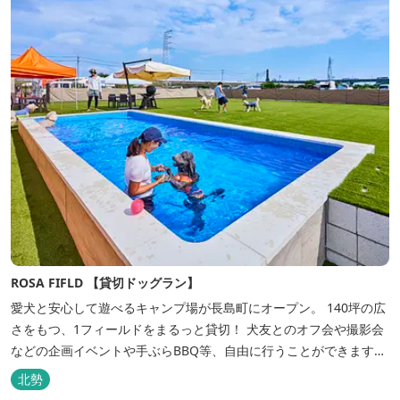
ROSA FIFLD 【貸切ドッグラン】
愛犬と安心して遊べるキャンプ場が長島町にオープン。 140坪の広
さをもつ、1フィールドをまるっと貸切！ 犬友とのオフ会や撮影会
などの企画イベントや手ぶらBBQ等、自由に行うことができます。
フードメニューも豊富で手ぶらでBBQを予算に合わせてお選びいた
北勢
だき、楽しんでいただくことがてぎます。 ドックランは全面人工芝