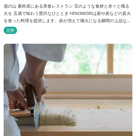
湯の山 素粋居にある美食レストラン 宝のような食材と赤々と熾る
火を 五感で味わう贅沢なひととき HINOMORIは薪や炭などの直火
を使った料理を提供します。炎が消えて熾火になる瞬間の上品な香
りを海産物にまとわせたり、熟成させた上質な牛肉を塊でじっくり
北勢
とローストしたり。炎が生み出す味わいの繊細さと豪快さをコース
でお楽しみください。料理監修は、フランスで活躍するシェフ・手
島竜司。探...