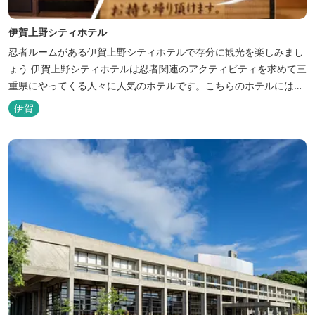
伊賀上野シティホテル
忍者ルームがある伊賀上野シティホテルで存分に観光を楽しみまし
ょう 伊賀上野シティホテルは忍者関連のアクティビティを求めて三
重県にやってくる人々に人気のホテルです。こちらのホテルには、
忍者の内装が施された部屋がいくつかあります。壁紙からトイレッ
伊賀
トペーパーに至るまで、忍者に関連したデザインモチーフがあしら
われています。 伊賀上野城や伊賀流忍者博物館から徒歩わずか10
分の位置にあるこのホテ...