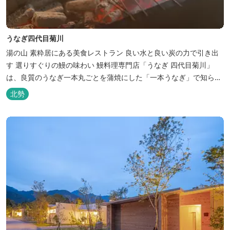
うなぎ四代目菊川
湯の山 素粋居にある美食レストラン 良い水と良い炭の力で引き出
す 選りすぐりの鰻の味わい 鰻料理専門店「うなぎ 四代目菊川」
は、良質のうなぎ一本丸ごとを蒲焼にした「一本うなぎ」で知られ
ます。大きさも太さも極上の鰻を厳選し、皮をパリッと焼き上げて
北勢
も身質がフワッとやわらかい、贅沢な食感を実現。 鮮度抜群の鰻を
毎日捌き、良質の炭で焼き立てを供します。素材から炭まで、鰻の
美味しさを熟...