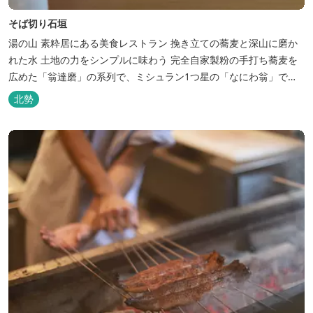
そば切り石垣
湯の山 素粋居にある美食レストラン 挽き立ての蕎麦と深山に磨か
れた水 土地の力をシンプルに味わう 完全自家製粉の手打ち蕎麦を
広めた「翁達磨」の系列で、ミシュラン1つ星の「なにわ翁」で研
鑽を積んだ石垣雄介氏が開業した「そば切り石垣」。 翁伝統の完全
北勢
自家製粉による二八蕎麦を踏襲し、蕎麦と酒をシンプルに楽しむ店
を実現しました。国産蕎麦の香りを存分に引き出す、湯の山温泉の
天然の水の力...