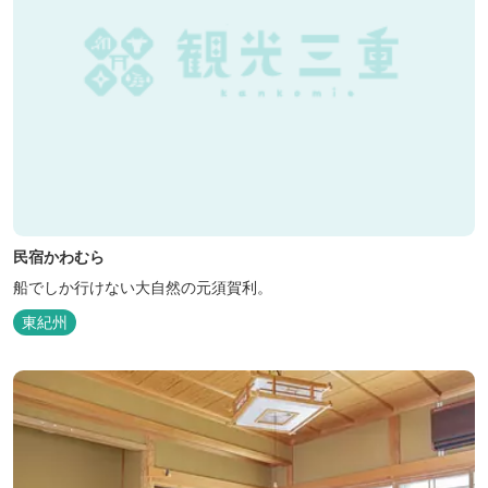
民宿かわむら
船でしか行けない大自然の元須賀利。
東紀州