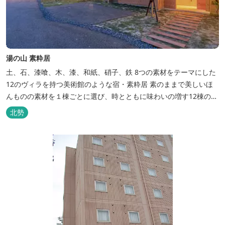
湯の山 素粋居
土、石、漆喰、木、漆、和紙、硝子、鉄 8つの素材をテーマにした
12のヴィラを持つ美術館のような宿・素粋居 素のままで美しいほ
んものの素材を１棟ごとに選び、時とともに味わいの増す12棟のヴ
ィラをつくりました。現代美術・工芸・古美術・アンティークをし
北勢
つらえた空間は、 とびきり居心地が良い美術館のよう。次はあのヴ
ィラで素材とアートに触れたい。 そんな滞在の楽しみが広がりま
す。 「そ...