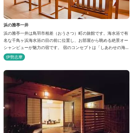
浜の雅亭一井
浜の雅亭一井は鳥羽市相差（おうさつ）町の旅館です。海水浴で有
名な千鳥ヶ浜海水浴の目の前に位置し、お部屋から眺める絶景オー
シャンビューが魅力の宿です。 宿のコンセプトは「しあわせの海
へ、ようきたなあ」。鳥羽市の南端「相差(おうさつ)」は太平洋に
伊勢志摩
面したみなと町。相差の海は、おいしい海産物、海女さん、美しい
千鳥ヶ浜、海に浮く富士山、水平線に昇る朝陽といった自然に恵ま
れた「しあわせの海」です。...