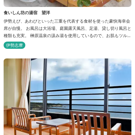
食いしん坊の湯宿 望洋
伊勢えび、あわびといった三重を代表する食材を使った豪快海幸会
席が自慢。 お風呂は大浴場、庭園露天風呂、足湯、貸し切り風呂と
種類も充実。 榊原温泉の汲み湯を使用しているので、お肌もツルツ
ルに。
伊勢志摩