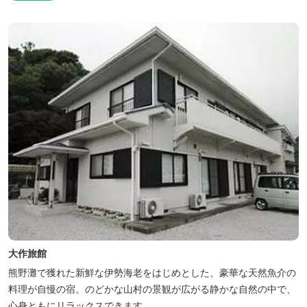
り！伊勢神宮・おかげ横丁まで最短40分！鳥羽十景にも選ばれた千
鳥ヶ浜は当館の目の前！宿を一歩出れば、満天の星空！周りに何も
ない場所だからこそ、星空がき...
大作旅館
熊野灘で獲れた新鮮な伊勢海老をはじめとした、豪華な天然魚介の
料理が自慢の宿。のどかな山村の景観が広がる静かな自然の中で、
心身ともにリラックスできます。