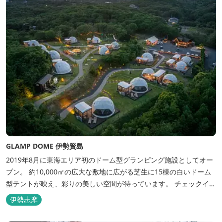
GLAMP DOME 伊勢賢島
2019年8月に東海エリア初のドーム型グランピング施設としてオー
プン。 約10,000㎡の広大な敷地に広がる芝生に15棟の白いドーム
型テントが映え、彩りの美しい空間が待っています。 チェックイン
後は『ハーゲンダッツ食べ放題』 夕食は松阪牛や伊勢海老を贅沢に
伊勢志摩
使用した「三重ブランドBBQプラン」や、1人前350ｇと食べ応え
のあるお肉を用意した「肉盛りプラン」などからお選びできま