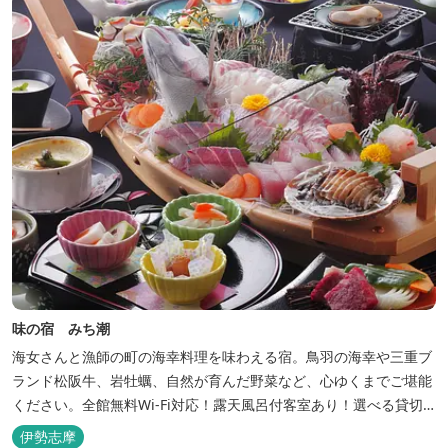
味の宿 みち潮
海女さんと漁師の町の海幸料理を味わえる宿。鳥羽の海幸や三重ブ
ランド松阪牛、岩牡蠣、自然が育んだ野菜など、心ゆくまでご堪能
ください。全館無料Wi-Fi対応！露天風呂付客室あり！選べる貸切
風呂も人気♪相差町内にはパワースポット石神さん（神明神社）あ
伊勢志摩