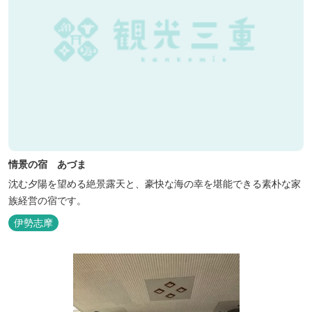
情景の宿 あづま
沈む夕陽を望める絶景露天と、豪快な海の幸を堪能できる素朴な家
族経営の宿です。
伊勢志摩