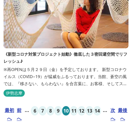
《新型コロナ対策プロジェクト始動》徹底した３密回避空間でリフ
レッシュ♪
※再OPENは５月２９日（金）を予定しております。 新型コロナウ
イルス（COVID−19）が猛威をふるっております。当館、蒼空の風
では、『移さない、もらわない』を合言葉に、お客様、そしてスタ
ッフの感染リスクを最小限に抑えるために、館内設備、オペレーシ
伊勢志摩
ョンを見直し、徹底した管理を行います。 ※「３密・感染対策の見
える化」のため長文になっております。 《３密回避基本対策》
最初
前
...
...
次
最後
6
7
8
9
10
11
12
13
14
【密閉...
へ
へ
へ
へ