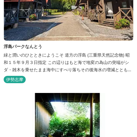
浮島パークなんとう
緑と潤いのひとときにようこそ ​道方の浮島 (三重県天然記念物) 昭
和１５年９月３日指定 この辺りはもと海で地変の為山の突端がシ
ダ・雑木を乗せたまま海中にすべり落ちその後海水の増減とともに
浮き沈みするようになったと伝えられています。 周辺は浮島を廻る
伊勢志摩
散策路が設けられ、また海岸線が一望できる展望塔へと続く遊歩道
もあり自然と親しむ見どころがあります。 ご家族連れで気軽にご利
用頂け...