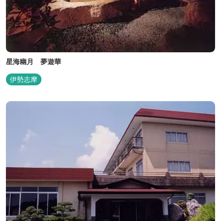
星海幽月 夢遊華
伊勢志摩