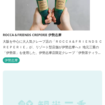
ROCCA＆FRIENDS CREPERIE 伊勢志摩
大阪を中心に大人気クレープ店の「ＲＯＣＣＡ＆ＦＲＩＥＮＤＳ Ｃ
ＲＥＰＥＲＩＥ」が、リゾート型店舗が伊勢志摩へ♬ 地元三重の
「伊勢茶」を使用した、伊勢志摩店限定クレープ「伊勢茶ティラミ
ス」をはじめ、まるで「パフェ」のような創作クレープを味わえま
伊勢志摩
す。 また季節に合わせて、期間限定クレープやドリンク種類も豊富
ですので、伊勢志摩旅行の際にはぜひお立ち寄りいただければと思
います。 店舗前のテラス...