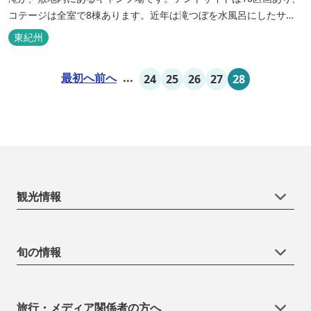
コテージは全室で8棟あります。近年は滝つぼを水風呂にしたサウ
ナが人気です。
東紀州
最初へ
前へ
...
24
25
26
27
28
観光情報
旬の情報
旅行・メディア関係者の方へ