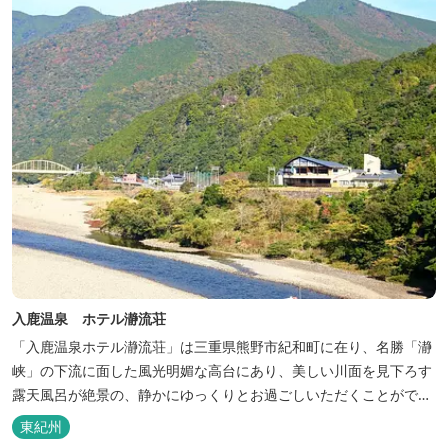
入鹿温泉 ホテル瀞流荘
「入鹿温泉ホテル瀞流荘」は三重県熊野市紀和町に在り、名勝「瀞
峡」の下流に面した風光明媚な高台にあり、美しい川面を見下ろす
露天風呂が絶景の、静かにゆっくりとお過ごしいただくことができ
る温泉宿泊施設です。 熊野古道をはじめ、日本一の棚田と称される
東紀州
丸山千枚田、赤木城跡、熊野本宮大社（熊野三山）、玉置神社が近