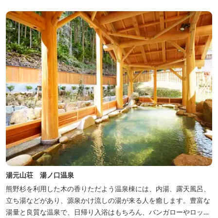
くに点在し、和歌山・奈良の遺産や名所からも近いことから観光ア
クセスには大変便利な立地と...
湯元山荘 湯ノ口温泉
熊野杉を利用した木の香りただよう温泉棟には、内湯、露天風呂、
立ち湯などがあり、源泉かけ流しの湯が来る人を癒します。豊富な
湯量と良質な温泉で、日帰り入浴はもちろん、バンガローやロッジ