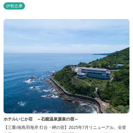
伊勢志摩
ホテルいじか荘 ～石鏡温泉源泉の宿～
【三重/南鳥羽海岸 灯台・岬の宿】2025年7月リニューアル。全室