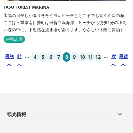
TASO FOREST MARINA
太陽の日差しが降りそそぐ白いビーチとどこまでも続く紺碧の海。
ここは三重県南伊勢町は田曽白浜海岸。ビーチから徒歩1分の小高
い森の中に、不思議な波止場があります。やさしい木陰に停泊する
のは3艇のヨット。日本初の森のマリーナです。 航海の気分高まる
伊勢志摩
インテリアは見た目からは想像できないほど広く、くつろぎの空
間。夏場でもエアコン完備で快適にお過ごしいただけます。甲板の
最初
前
...
...
次
最後
4
5
6
7
8
9
10
11
12
上に寝転んで夜空を見上げれば...
へ
へ
へ
へ
観光情報