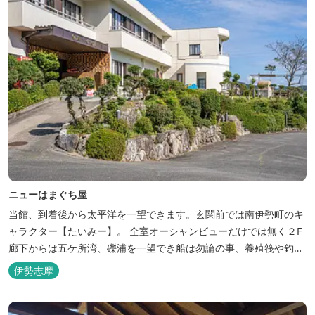
ニューはまぐち屋
当館、到着後から太平洋を一望できます。玄関前では南伊勢町のキ
ャラクター【たいみー】。 全室オーシャンビューだけでは無く２F
廊下からは五ケ所湾、礫浦を一望でき船は勿論の事、養殖筏や釣り
堀筏などみる事ができます。 当館一押しのお部屋【大島】からは太
伊勢志摩
平洋を一望。マグロの養殖筏、夜には漁師さん達の船の光がみえ対
岸には田曽浦の町の光が綺麗に見えます。