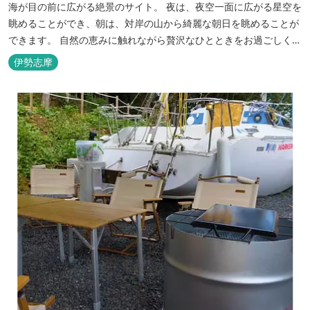
海が目の前に広がる絶景のサイト。 夜は、夜空一面に広がる星空を
眺めることができ、朝は、対岸の山から綺麗な朝日を眺めることが
できます。 自然の恵みに触れながら贅沢なひとときをお過ごしくだ
さい。 ウッドテラスでのバーベキューを楽しむこともでき、BBQ
伊勢志摩
初心者でも安心のガスBBQ台をご用意しております。 また、海岸
を散策しながら海風を感じるのもよし、インスタントハウス内でリ
ラックスする...