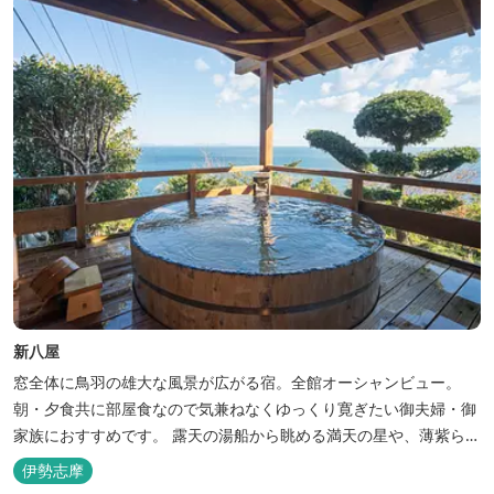
新八屋
窓全体に鳥羽の雄大な風景が広がる宿。全館オーシャンビュー。
朝・夕食共に部屋食なので気兼ねなくゆっくり寛ぎたい御夫婦・御
家族におすすめです。 露天の湯船から眺める満天の星や、薄紫ら染
まる朝の海は一見の価値有。夕食は旬の素材を大釜で蒸し上げる名
伊勢志摩
物「五右衛門蒸し」、鯛や伊勢海老の舟盛りに海鮮鍋も。