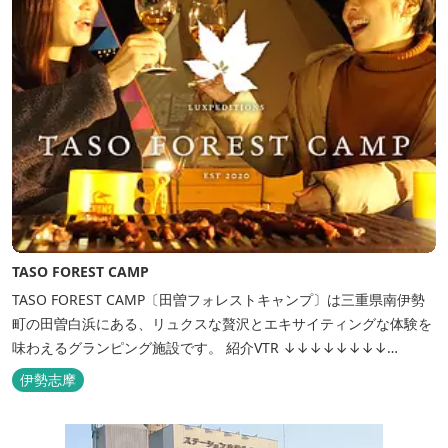
TASO FOREST CAMP
TASO FOREST CAMP〔田曽フォレストキャンプ〕は三重県南伊勢
町の田曽白浜にある、リュクスな贅沢とエキサイティングな体験を
味わえるグランピング施設です。 紹介VTR ↓↓↓↓↓↓↓↓
https://www.youtube.com/watch?v=jpF0wPRjqSw
伊勢志摩