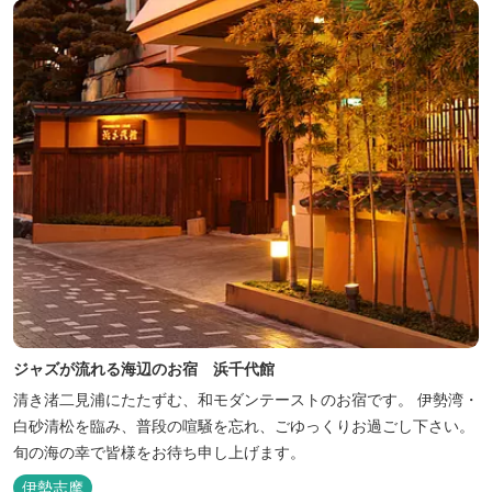
ジャズが流れる海辺のお宿 浜千代館
清き渚二見浦にたたずむ、和モダンテーストのお宿です。 伊勢湾・
白砂清松を臨み、普段の喧騒を忘れ、ごゆっくりお過ごし下さい。
旬の海の幸で皆様をお待ち申し上げます。
伊勢志摩