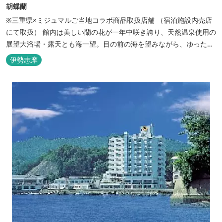
胡蝶蘭
※三重県×ミジュマルご当地コラボ商品取扱店舗 （宿泊施設内売店
にて取扱） 館内は美しい蘭の花が一年中咲き誇り、天然温泉使用の
展望大浴場・露天とも海一望。目の前の海を望みながら、ゆったり
とした時間をお過ごし下さい。
伊勢志摩