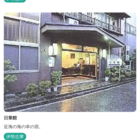
日章館
近海の海の幸の宿。
伊勢志摩