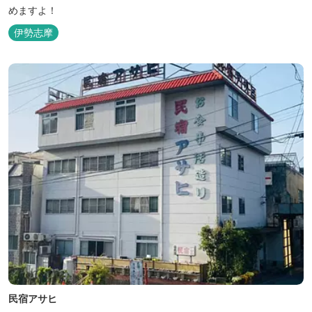
めますよ！
伊勢志摩
民宿アサヒ