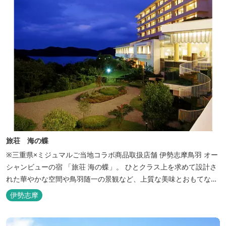
旅荘 海の蝶
※三重県×ミジュマルご当地コラボ商品取扱店舗 伊勢志摩鳥羽 オー
シャンビューの宿 「旅荘 海の蝶」。 ひとクラス上を求めて設計さ
れた華やかな空間や鳥羽随一の景観など、上質な美味とおもてなし
をお約束します。 海の蝶ならではのゆとりの休日をお過ごし下さい
伊勢志摩
ませ。