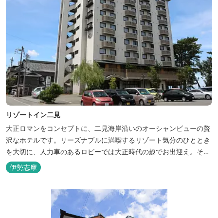
リゾートイン二見
大正ロマンをコンセプトに、二見海岸沿いのオーシャンビューの贅
沢なホテルです。リーズナブルに満喫するリゾート気分のひととき
を大切に、人力車のあるロビーでは大正時代の趣でお出迎え。そし
て、抜群の眺めが自慢の露天風呂｢七福の湯｣は、趣向を凝らした七
伊勢志摩
つのお風呂のうち、五つをご宿泊者様無料の貸切風呂としてご利用
が可能です。