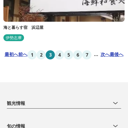
海と暮らす宿 浜辺屋
伊勢志摩
最初へ
前へ
...
次へ
最後へ
1
2
3
4
5
6
7
観光情報
旬の情報