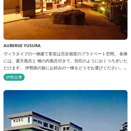
AUBERGE YUSURA
ヴィラタイプの一棟建て客室は完全個室のプライベート空間。 各棟
には、露天風呂と 檜の内風呂付きで、別荘のようにおくつろぎいた
だけます。 伊勢路の旅にお好みの一棟をどうぞお選びください。
「AUBERGE YUSURA」が大切にしていること それは、小さな宿な
伊勢志摩
らではの「ひと手間」のおもてなし。 「居・食・充」を満たし、皆
様の伊勢路の旅に寄り添う宿となれるよう、心を月してお待ちし
て...