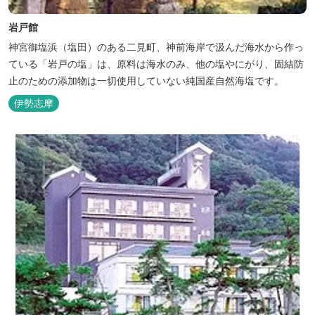
岩戸館
神宮御塩浜（塩田）のある二見町、神前海岸で汲んだ海水から作っ
ている「岩戸の塩」は、原料は海水のみ、他の塩やにがり、固結防
止のための添加物は一切使用していない純国産自然海塩です。
伊勢志摩