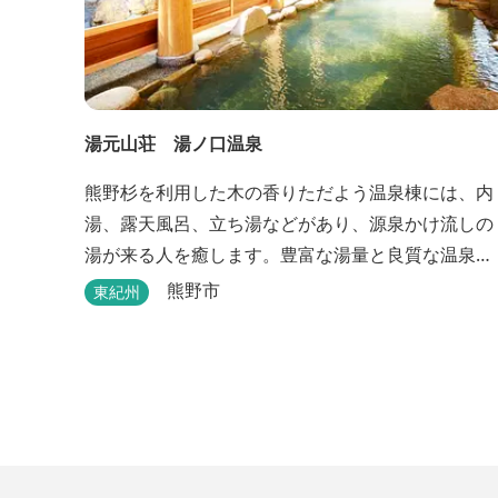
湯元山荘 湯ノ口温泉
熊野杉を利用した木の香りただよう温泉棟には、内
湯、露天風呂、立ち湯などがあり、源泉かけ流しの
湯が来る人を癒します。豊富な湯量と良質な温泉
で、日帰り入浴はもちろん、バンガローやロッジな
熊野市
東紀州
どの宿泊施設も備えているので、宿泊しながらゆっ
たりと温泉を楽しむ人も多いです。