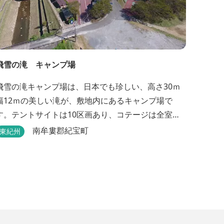
飛雪の滝 キャンプ場
飛雪の滝キャンプ場は、日本でも珍しい、高さ30ｍ
幅12ｍの美しい滝が、敷地内にあるキャンプ場で
す。テントサイトは10区画あり、コテージは全室で8
棟あります。近年は滝つぼを水風呂にしたサウナが
南牟婁郡紀宝町
東紀州
人気です。