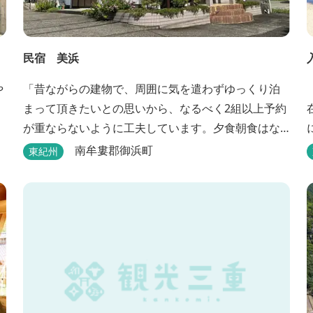
民宿 美浜
や
「昔ながらの建物で、周囲に気を遣わずゆっくり泊
まって頂きたいとの思いから、なるべく2組以上予約
が重ならないように工夫しています。夕食朝食はな
るべく、地元のものを使って、仕事などで連泊の方
南牟婁郡御浜町
東紀州
には日替わりでご用意します。」オーナー様談。も
泉
し重なった場合は、ごめんなさい。