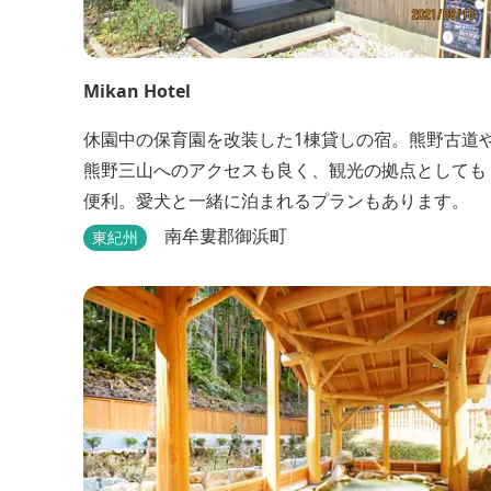
Mikan Hotel
休園中の保育園を改装した1棟貸しの宿。熊野古道
熊野三山へのアクセスも良く、観光の拠点としても
便利。愛犬と一緒に泊まれるプランもあります。
南牟婁郡御浜町
東紀州