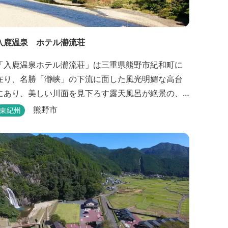
入鹿温泉 ホテル瀞流荘
「入鹿温泉ホテル瀞流荘」は三重県熊野市紀和町に
在り、名勝「瀞峡」の下流に面した風光明媚な高台
にあり、美しい川面を見下ろす露天風呂が絶景の、
静かにゆっくりとお過ごしいただくことができる温
熊野市
東紀州
宿泊施設です。 熊野古道をはじめ、日本一の棚田
と称される丸山千枚田、赤木城跡、熊野本宮大社
（熊野三山）、玉置神社が近くに点在し、和歌山・
奈良の遺産や名所からも近いことから観光アクセス
には大変便利な立地と...