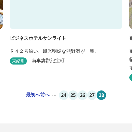
ビジネスホテルサンライト
Ｒ４２号沿い、風光明媚な熊野灘が一望。
南牟婁郡紀宝町
東紀州
最初へ
前へ
...
24
25
26
27
28