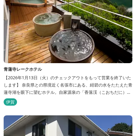
青蓮寺レークホテル
【2026年1月13日（火）のチェックアウトをもって営業を終了いた
します】 奈良県との県境近く名張市にある、紺碧の水をたたえた青
蓮寺湖を眼下に望むホテル。自家源泉の「香落渓（こおちだに）温
泉」は天然アルカリ泉。露天風呂から眺める湖は、遮るものがな
伊賀
く、絶景と評判です。