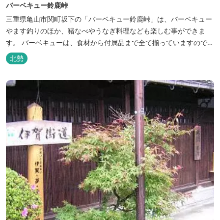
バーベキュー鈴鹿峠
三重県亀山市関町坂下の「バーベキュー鈴鹿峠」は、バーベキュー
やます釣りのほか、猪なべやうなぎ料理なども楽しむ事ができま
す。 バーベキューは、食材から付属品まで全て揃っていますので手
ぶらで楽しむ事ができますよ！釣り掘がありますので、釣ったその
北勢
場で味わえる「マス釣り」も人気です。 宿泊施設も完備していま
す！ご家族で、友人で、様々なイベントで、ぜひご利用ください。