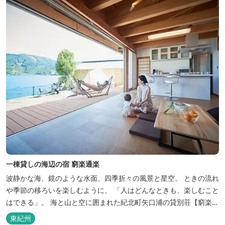
一棟貸しの海辺の宿 窮楽通楽
波静かな海、鏡のような水面、四季折々の風景と星空。 ときの流れ
や季節の移ろいを楽しむように、 「人はどんなときも、楽しむこと
はできる」。 海と山と空に囲まれた紀北町矢口浦の貸別荘【窮楽通
楽】。 中国古典『荘子』の一節「窮亦楽、通亦楽」から名づけまし
東紀州