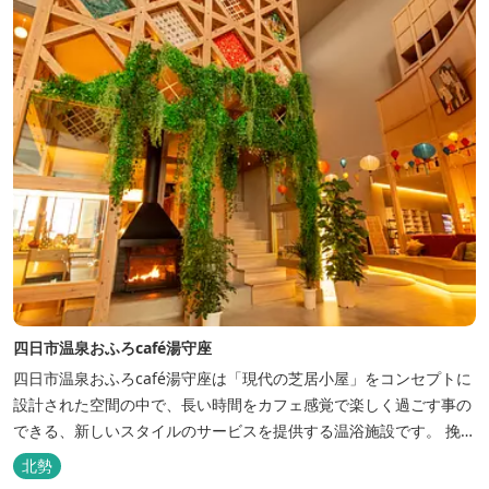
四日市温泉おふろcafé湯守座
四日市温泉おふろcafé湯守座は「現代の芝居小屋」をコンセプトに
設計された空間の中で、長い時間をカフェ感覚で楽しく過ごす事の
できる、新しいスタイルのサービスを提供する温浴施設です。 挽き
たてコーヒーやコミック、雑誌、マッサージチェア、Wi-Fiを無料
北勢
でご利用いただけます。