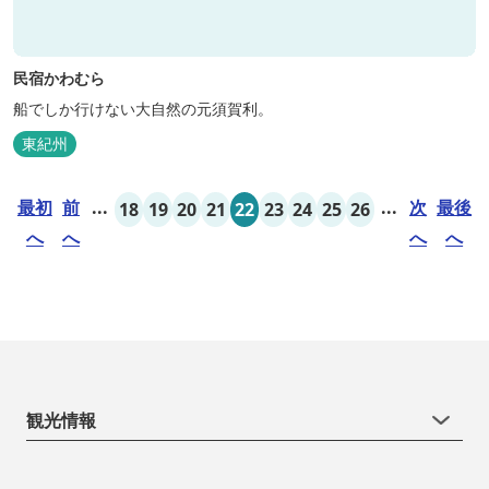
民宿かわむら
船でしか行けない大自然の元須賀利。
東紀州
最初
前
...
...
次
最後
18
19
20
21
22
23
24
25
26
へ
へ
へ
へ
観光情報