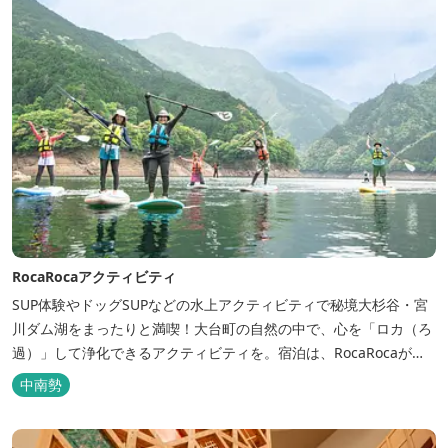
RocaRocaアクティビティ
SUP体験やドッグSUPなどの水上アクティビティで秘境大杉谷・宮
川ダム湖をまったりと満喫！大台町の自然の中で、心を「ロカ（ろ
過）」して浄化できるアクティビティを。宿泊は、RocaRocaが運
営する「キャンプスタイルの宿やまがら」へ！
中南勢