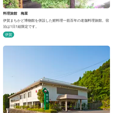
料理旅館 梅屋
伊賀まちかど博物館を併設した鯉料理一筋百年の老舗料理旅館。宿
泊は1日1組限定です。
伊賀