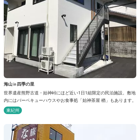
海山㏌四季の里
世界遺産熊野古道・始神峠にほど近い1日1組限定の民泊施設。敷地
内にはバーベキューハウスやお食事処「始神茶屋 楢」もあります。
東紀州