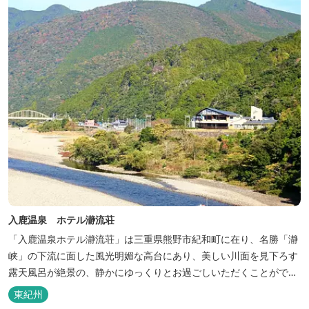
入鹿温泉 ホテル瀞流荘
「入鹿温泉ホテル瀞流荘」は三重県熊野市紀和町に在り、名勝「瀞
峡」の下流に面した風光明媚な高台にあり、美しい川面を見下ろす
露天風呂が絶景の、静かにゆっくりとお過ごしいただくことができ
る温泉宿泊施設です。 熊野古道をはじめ、日本一の棚田と称される
東紀州
丸山千枚田、赤木城跡、熊野本宮大社（熊野三山）、玉置神社が近