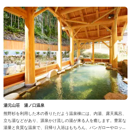
くに点在し、和歌山・奈良の遺産や名所からも近いことから観光ア
クセスには大変便利な立地と...
湯元山荘 湯ノ口温泉
熊野杉を利用した木の香りただよう温泉棟には、内湯、露天風呂、
立ち湯などがあり、源泉かけ流しの湯が来る人を癒します。豊富な
湯量と良質な温泉で、日帰り入浴はもちろん、バンガローやロッジ