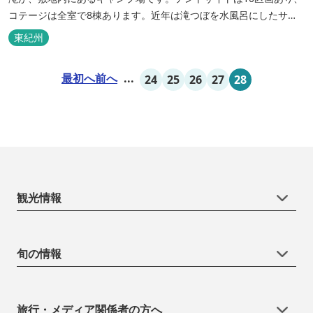
コテージは全室で8棟あります。近年は滝つぼを水風呂にしたサウ
ナが人気です。
東紀州
最初へ
前へ
...
24
25
26
27
28
観光情報
旬の情報
旅行・メディア関係者の方へ