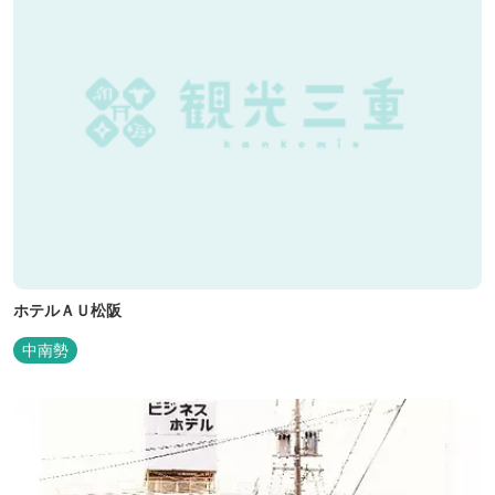
ホテルＡＵ松阪
中南勢