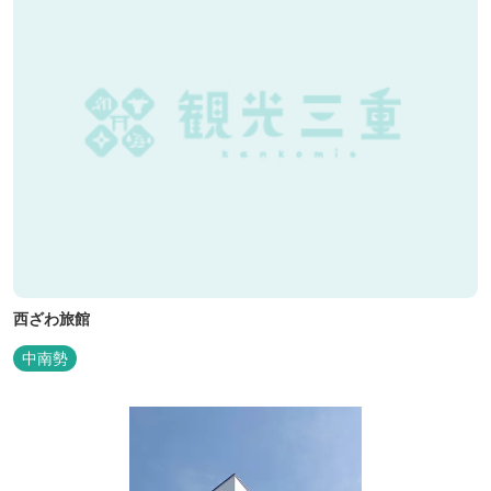
西ざわ旅館
中南勢