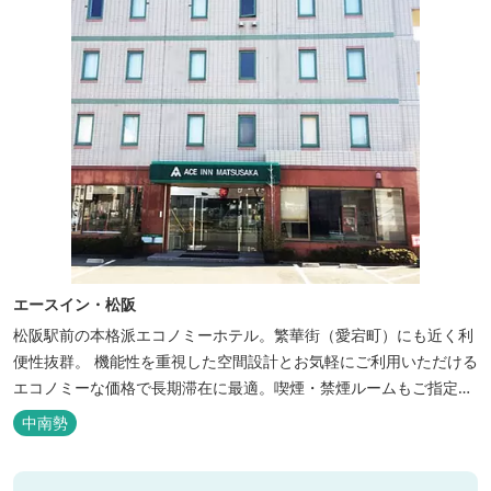
エースイン・松阪
松阪駅前の本格派エコノミーホテル。繁華街（愛宕町）にも近く利
便性抜群。 機能性を重視した空間設計とお気軽にご利用いただける
エコノミーな価格で長期滞在に最適。喫煙・禁煙ルームもご指定い
ただけます。 無料サービス ・３０種類以上の和洋朝食ビュッフェ
中南勢
（6:30～9:30） ・アルコールも無料のウェルカムドリンクサービス
（18:00～20:00）