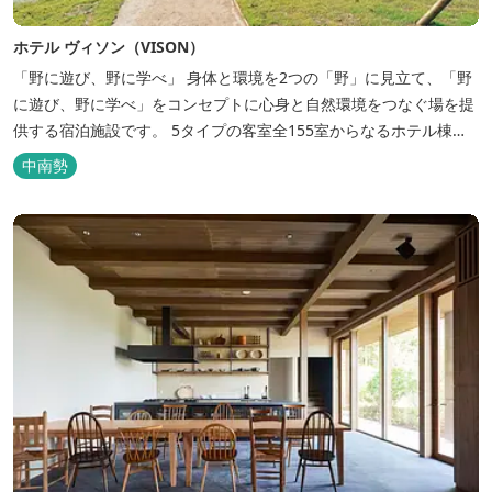
ホテル ヴィソン（VISON）
「野に遊び、野に学べ」 身体と環境を2つの「野」に見立て、「野
に遊び、野に学べ」をコンセプトに心身と自然環境をつなぐ場を提
供する宿泊施設です。 5タイプの客室全155室からなるホテル棟
と、プライベートな滞在が楽しめる一棟独立型のヴィラ6棟がござ
中南勢
います。