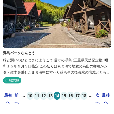
浮島パークなんとう
緑と潤いのひとときにようこそ ​道方の浮島 (三重県天然記念物) 昭
和１５年９月３日指定 この辺りはもと海で地変の為山の突端がシ
ダ・雑木を乗せたまま海中にすべり落ちその後海水の増減とともに
浮き沈みするようになったと伝えられています。 周辺は浮島を廻る
伊勢志摩
散策路が設けられ、また海岸線が一望できる展望塔へと続く遊歩道
もあり自然と親しむ見どころがあります。 ご家族連れで気軽にご利
最初
前
...
...
次
最後
10
11
12
13
14
15
16
17
18
用頂け...
へ
へ
へ
へ