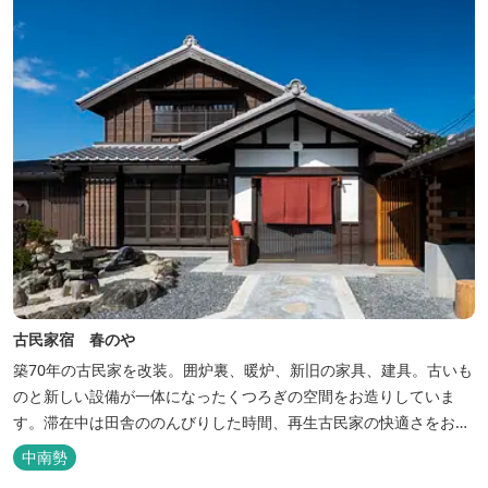
古民家宿 春のや
築70年の古民家を改装。囲炉裏、暖炉、新旧の家具、建具。古いも
のと新しい設備が一体になったくつろぎの空間をお造りしていま
す。滞在中は田舎ののんびりした時間、再生古民家の快適さをお楽
しみください。 【時間】 《 チェックイン 》 15：00～20：00の間
中南勢
にお願いいたします。 《 チェックアウト 》 10：00まで 【御利用