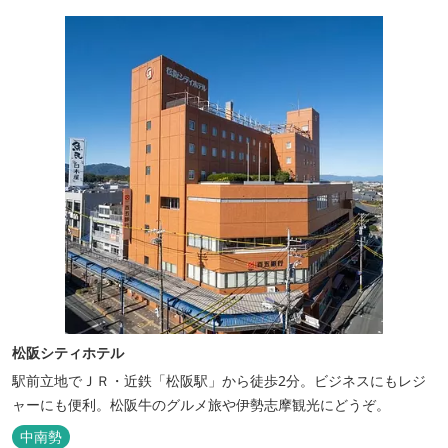
料金】 一日一組様１棟貸し（定員５名） 一...
松阪シティホテル
駅前立地でＪＲ・近鉄「松阪駅」から徒歩2分。ビジネスにもレジ
ャーにも便利。松阪牛のグルメ旅や伊勢志摩観光にどうぞ。
中南勢