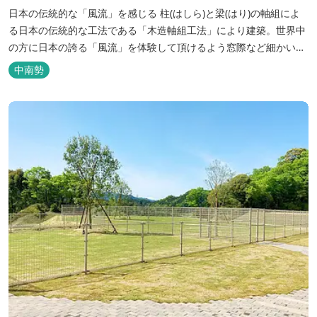
日本の伝統的な「風流」を感じる 柱(はしら)と梁(はり)の軸組によ
る日本の伝統的な工法である「木造軸組工法」により建築。世界中
の方に日本の誇る「風流」を体験して頂けるよう窓際など細かいデ
ィテールにこだわりました。4棟から成る旅籠棟では各棟1階に入居
中南勢
するテナントプロデュースにより洗練された世界観を各客室でお楽
しみいただけ...