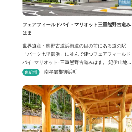
フェアフィールドバイ・マリオット三重熊野古道み
はま
世界遺産・熊野古道浜街道の目の前にある道の駅
「パーク七里御浜」に並んで建つフェアフィールド
バイ･マリオット･三重熊野古道みはま。 紀伊山地を
背に雄大な熊野灘を望み、渚百選に選ばれた七里御
南牟婁郡御浜町
東紀州
浜海岸などの美しい自然が広がります。一年を通し
て暖かで過ごしやすく、季節を通じて穫れる数々の
品種のみかんをはじめ、豊富な畑の幸や海の幸を堪
能していただけます。 風光明媚な御浜を巡る旅の拠
点として、当...