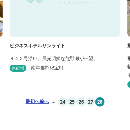
ビジネスホテルサンライト
Ｒ４２号沿い、風光明媚な熊野灘が一望。
南牟婁郡紀宝町
東紀州
最初へ
前へ
...
24
25
26
27
28