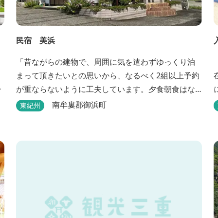
民宿 美浜
「昔ながらの建物で、周囲に気を遣わずゆっくり泊
まって頂きたいとの思いから、なるべく2組以上予約
･
が重ならないように工夫しています。夕食朝食はな
るべく、地元のものを使って、仕事などで連泊の方
南牟婁郡御浜町
東紀州
には日替わりでご用意します。」オーナー様談。も
泉
し重なった場合は、ごめんなさい。