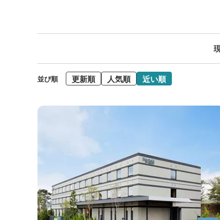
現
更新順
人気順
近い順
並び順