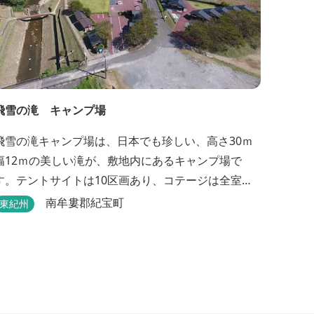
飛雪の滝 キャンプ場
飛雪の滝キャンプ場は、日本でも珍しい、高さ30ｍ
幅12ｍの美しい滝が、敷地内にあるキャンプ場で
す。テントサイトは10区画あり、コテージは全室で8
棟あります。近年は滝つぼを水風呂にしたサウナが
南牟婁郡紀宝町
東紀州
人気です。