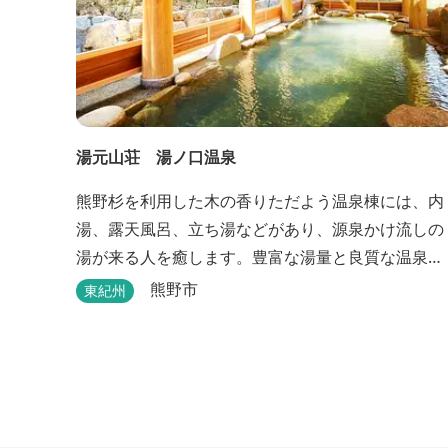
湯元山荘 湯ノ口温泉
熊野杉を利用した木の香りただよう温泉棟には、内
湯、露天風呂、立ち湯などがあり、源泉かけ流しの
湯が来る人を癒します。豊富な湯量と良質な温泉
で、日帰り入浴はもちろん、バンガローやロッジな
熊野市
東紀州
どの宿泊施設も備えているので、宿泊しながらゆっ
たりと温泉を楽しむ人も多いです。