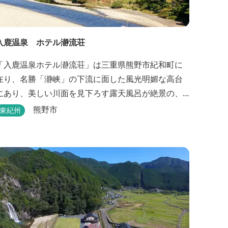
入鹿温泉 ホテル瀞流荘
「入鹿温泉ホテル瀞流荘」は三重県熊野市紀和町に
在り、名勝「瀞峡」の下流に面した風光明媚な高台
にあり、美しい川面を見下ろす露天風呂が絶景の、
静かにゆっくりとお過ごしいただくことができる温
熊野市
東紀州
宿泊施設です。 熊野古道をはじめ、日本一の棚田
と称される丸山千枚田、赤木城跡、熊野本宮大社
（熊野三山）、玉置神社が近くに点在し、和歌山・
奈良の遺産や名所からも近いことから観光アクセス
には大変便利な立地と...