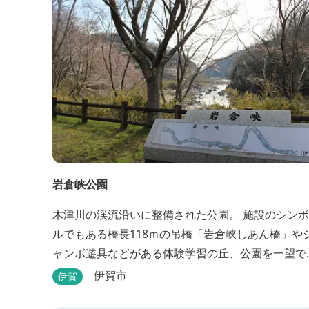
岩倉峡公園
木津川の渓流沿いに整備された公園。 施設のシンボ
ルでもある橋長118ｍの吊橋「岩倉峡しあん橋」や
ャンボ遊具などがある体験学習の丘、公園を一望で
きる見晴らしの丘があり、幅広い野外活動に利用で
伊賀市
伊賀
きるキャンプ場も併設されています。 川沿いには島