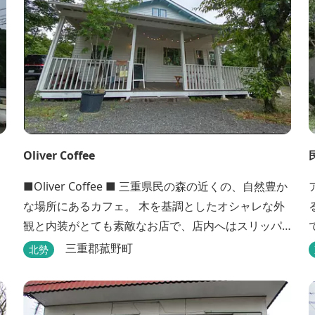
Oliver Coffee
■Oliver Coffee ■ 三重県民の森の近くの、自然豊か
な場所にあるカフェ。 木を基調としたオシャレな外
観と内装がとても素敵なお店で、店内へはスリッパ
に履き替えて入りますのでリラックスして食事を楽
三重郡菰野町
北勢
しめます。 席は店内にテーブル席や円卓、外のテラ
ス席などがあり、お子様連れでも入りやすく居心地
がいいカフェです。 森の静かな雰囲気の中で、ゆっ