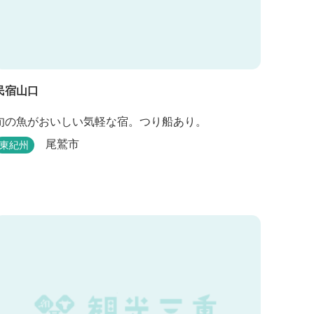
民宿山口
旬の魚がおいしい気軽な宿。つり船あり。
尾鷲市
東紀州