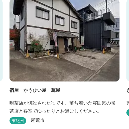
宿屋 かうひい屋 蔦屋
喫茶店が併設された宿です。落ち着いた雰囲気の喫
茶店と客室でゆったりとお過ごしください。
尾鷲市
東紀州