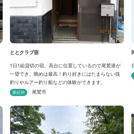
ととクラブ宿
1日1組貸切の宿。高台に位置しているので尾鷲港が
一望でき、眺めは最高！釣り好きにはたまらない筏
釣りやルアー釣り船などの体験ができます。
尾鷲市
東紀州