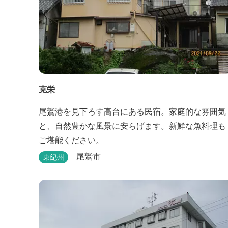
克栄
尾鷲港を見下ろす高台にある民宿。家庭的な雰囲気
と、自然豊かな風景に安らげます。新鮮な魚料理も
ご堪能ください。
尾鷲市
東紀州