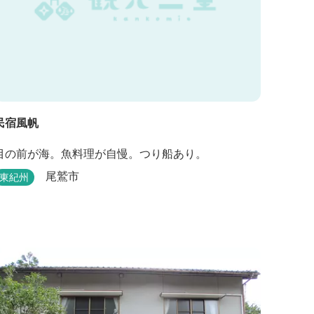
民宿風帆
目の前が海。魚料理が自慢。つり船あり。
尾鷲市
東紀州