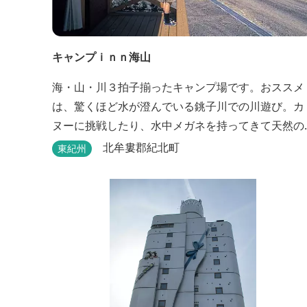
キャンプｉｎｎ海山
海・山・川３拍子揃ったキャンプ場です。おススメ
は、驚くほど水が澄んでいる銚子川での川遊び。カ
ヌーに挑戦したり、水中メガネを持ってきて天然の
水族館をのぞいてみたり。 また、ウッディークラフ
北牟婁郡紀北町
東紀州
ト教室やストーンクラフト教室など各種イベントも
盛りだくさん。森林浴を楽しんだり、一日中遊び、
ゆったりできます。 紀北町の海の幸をふんだんに使
った海鮮・焼肉バーベキュー。家族で，グループ
で、海辺や川遊び...