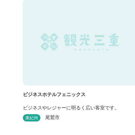
ヶ原温泉やぶっちゃに至る「川辺の道」があり、旧
岩倉水力発電所跡の水路遺構を見ることができた
り、春は桜、秋は紅葉の名所として楽しめる憩いの
場となっています。
ビジネスホテルフェニックス
ビジネスやレジャーに明るく広い客室です。
尾鷲市
東紀州