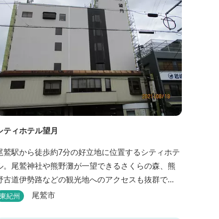
シティホテル望月
尾鷲駅から徒歩約7分の好立地に位置するシティホテ
ル。尾鷲神社や熊野灘が一望できるさくらの森、熊
野古道伊勢路などの観光地へのアクセスも抜群で
す。
尾鷲市
東紀州