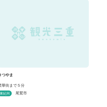
きつやま
繁華街まで５分
尾鷲市
東紀州