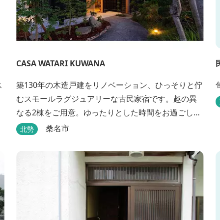
CASA WATARI KUWANA
ス
築130年の木造戸建をリノベーション、ひっそりと佇
むスモールラグジュアリーな古民家宿です。趣の異
なる2棟をご用意。ゆったりとした時間をお過ごしく
ださい。
桑名市
北勢