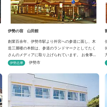
伊勢の宿 山田館
創業百余年、伊勢市駅より外宮への参道に面し、木
造三層楼の本館は、参道のランドマークとしてたく
さんのメディアに取り上げられています。 お食事も
伊勢志摩の食材をお値打ちに堪能できるとご好評い
伊勢市
伊勢志摩
ただいています。