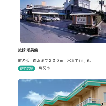
旅館 潮美館
前の浜、白浜まで２００ｍ、水着で行ける。
鳥羽市
伊勢志摩