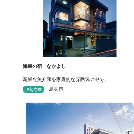
海幸の宿 なかよし
新鮮な魚介類を家庭的な雰囲気の中で。
鳥羽市
伊勢志摩