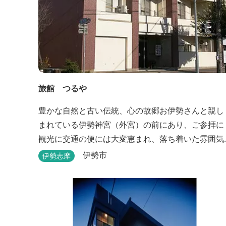
旅館 つるや
豊かな自然と古い伝統、心の故郷お伊勢さんと親し
まれている伊勢神宮（外宮）の前にあり、ご参拝に
観光に交通の便には大変恵まれ、落ち着いた雰囲気
と家庭的な気楽さでご愛顧を頂いております。
伊勢市
伊勢志摩