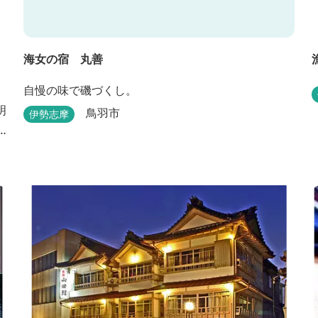
海女の宿 丸善
自慢の味で磯づくし。
明
鳥羽市
伊勢志摩