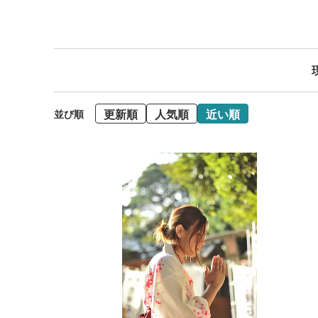
更新順
人気順
近い順
並び順