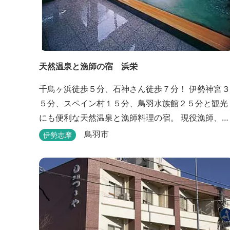
天然温泉と漁師の宿 浜栄
千鳥ヶ浜徒歩５分、石神さん徒歩７分！ 伊勢神宮３
５分、スペイン村１５分、鳥羽水族館２５分と観光
にも便利な天然温泉と漁師料理の宿。 現役漁師、海
女が新米・自家製野菜でおもてなし。 貸切露天風呂
鳥羽市
伊勢志摩
は４０分無料。