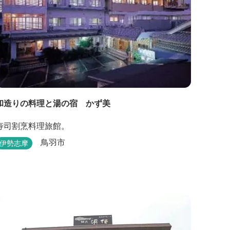
和造りの料理と湯の宿 かず美
寿司割烹料理旅館。
鳥羽市
伊勢志摩