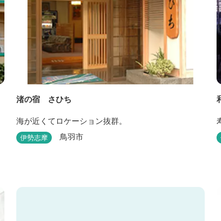
渚の宿 さひち
海が近くてロケーション抜群。
鳥羽市
伊勢志摩