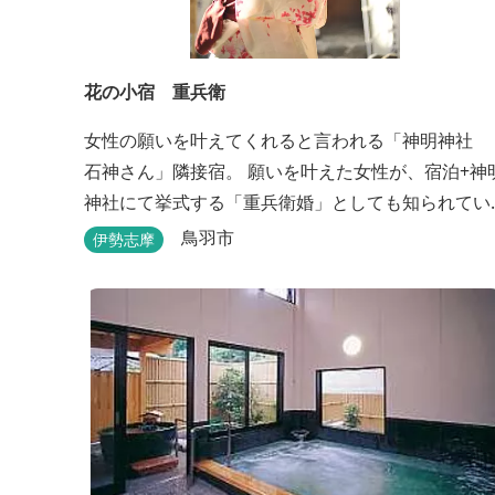
花の小宿 重兵衛
女性の願いを叶えてくれると言われる「神明神社
石神さん」隣接宿。 願いを叶えた女性が、宿泊+神
神社にて挙式する「重兵衛婚」としても知られてい
ます。 和モダンに設えたお洒落な空間が女性に人
鳥羽市
伊勢志摩
気。