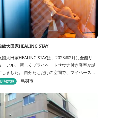
旅館大田家HEALING STAY
旅館大田家HEALING STAYは、2023年2月に全館リニ
ューアル。 新しくプライベートサウナ付き客室が誕
生しました。 自分たちだけの空間で、マイペースに
ととのうことができるプライベートサウナ。 相差な
鳥羽市
伊勢志摩
らではの新鮮な海の幸、豊かな自然、温泉、そして
サウナでととのう至福のひとときを。