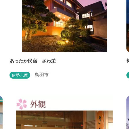
あったか民宿 さわ栄
鳥羽市
伊勢志摩