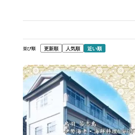
更新順
人気順
近い順
並び順