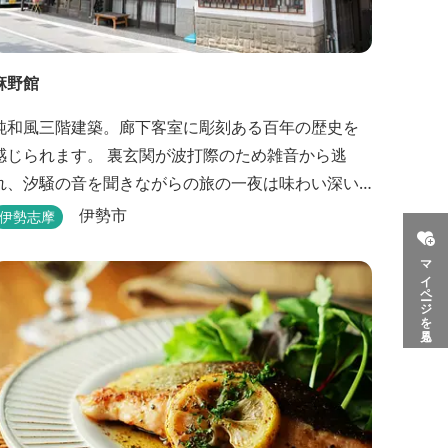
麻野館
純和風三階建築。廊下客室に彫刻ある百年の歴史を
感じられます。 裏玄関が波打際のため雑音から逃
れ、汐騒の音を聞きながらの旅の一夜は味わい深い
のがあります。 ※別館「いろは館」には、エイリ
伊勢市
伊勢志摩
アンやプレデターのリアルな模型があり、初めて見
マイページを見る
た方はビックリしますよ。