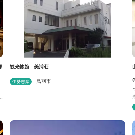
邸
観光旅館 美浦荘
鳥羽市
伊勢志摩
の