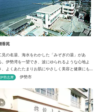
潮香苑
二見の名湯、海水をわかした「みぞぎの湯」があ
る。伊勢湾を一望でき、波にゆられるような心地よ
さ、よくあたたまりお肌にやさしく美容と健康にも
よいと好評をいただいております。
伊勢市
伊勢志摩