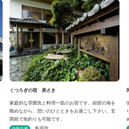
くつろぎの宿 美さき
家庭的な雰囲気と料理一筋のお宿です。紺碧の海を
眺めながら、憩いのひとときをお過ごし下さい。玄
関前で魚釣りも可能です。
鳥羽市
伊勢志摩