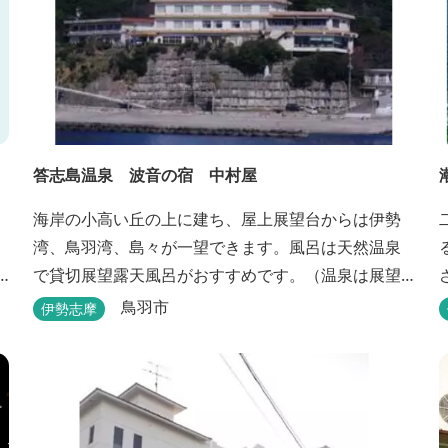
答志島温泉 波音の宿 中村屋
海岸の小高い丘の上に建ち、屋上展望台からは伊勢
湾、鳥羽湾、島々が一望できます。風呂は天然温泉
で貸切展望露天風呂がおすすめです。（温泉は展望
大浴場のみとなります。）
鳥羽市
伊勢志摩