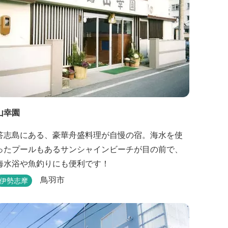
山幸園
答志島にある、豪華舟盛料理が自慢の宿。海水を使
ったプールもあるサンシャインビーチが目の前で、
海水浴や魚釣りにも便利です！
鳥羽市
伊勢志摩