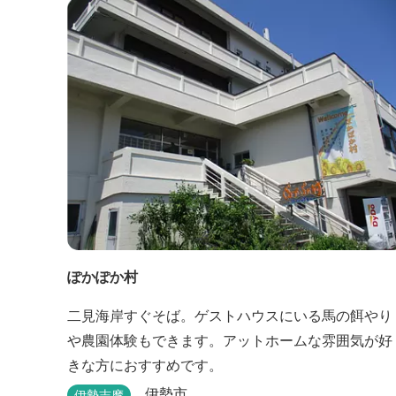
を彩ります。 ～大浴場「まろびね庵」～ 敷地内よ
り湧出する二つの源泉「珠光の湯」「和みの湯」が
至福の癒しへとお誘い致します。 すがす...
ぽかぽか村
二見海岸すぐそば。ゲストハウスにいる馬の餌やり
や農園体験もできます。アットホームな雰囲気が好
きな方におすすめです。
伊勢市
伊勢志摩