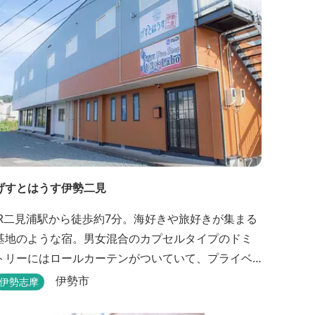
げすとはうす伊勢二見
JR二見浦駅から徒歩約7分。海好きや旅好きが集まる
基地のような宿。男女混合のカプセルタイプのドミ
トリーにはロールカーテンがついていて、プライベ
ートも守れます。
伊勢市
伊勢志摩