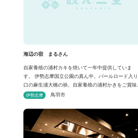
海辺の宿 まるさん
自家養殖の浦村カキを焼いて一年中提供していま
す。 伊勢志摩国立公園の真ん中。パールロード入り
口の麻生浦大橋の袂。自家養殖の浦村かきをご賞味
下さい。
鳥羽市
伊勢志摩