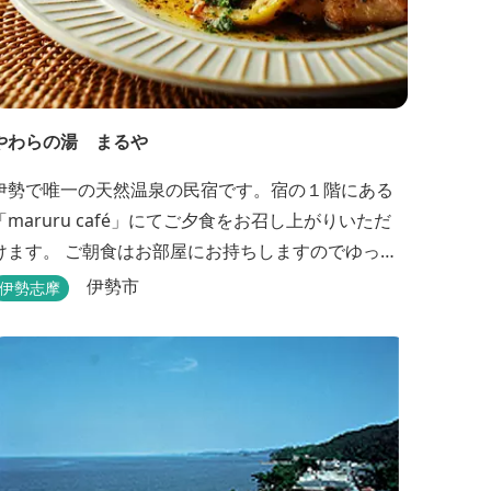
やわらの湯 まるや
伊勢で唯一の天然温泉の民宿です。宿の１階にある
「maruru café」にてご夕食をお召し上がりいただ
けます。 ご朝食はお部屋にお持ちしますのでゆっく
りとお召し上がりください。 貸切り露天風呂完備、
伊勢市
伊勢志摩
駅近、夫婦岩まで徒歩15分です。