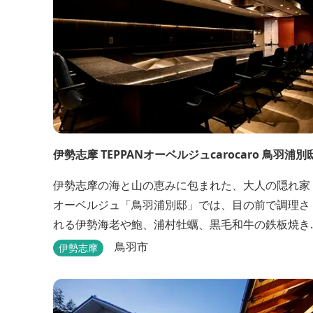
伊勢志摩 TEPPANオーベルジュcarocaro 鳥羽浦別
伊勢志摩の海と山の恵みに包まれた、大人の隠れ家
オーベルジュ「鳥羽浦別邸」では、目の前で調理さ
れる伊勢海老や鮑、浦村牡蠣、黒毛和牛の鉄板焼き
を臨場感と素材本来の味を引き出した極上のお料理
鳥羽市
伊勢志摩
でご堪能いただけます。露天風呂付きなど6タイプ
個性的な客室で、特別なひとときを大切な人と共に
お過ごしくださいませ。美食と温泉、上質な空間で