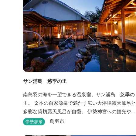
贅沢な体験をお届けいたします。
サン浦島 悠季の里
南鳥羽の海を一望できる温泉宿、サン浦島 悠季の
里。 ２本の自家源泉で満たす広い大浴場露天風呂と
多彩な貸切露天風呂が自慢。 伊勢神宮への観光や、
水族館、志摩スペイン村など、伊勢志摩の温泉旅行
鳥羽市
伊勢志摩
に お料理は伊勢志摩ならではの味覚が四季折々の旅