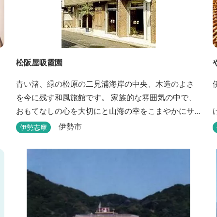
松阪屋吸霞園
青い渚、緑の松原の二見浦海岸の中央、木造のよさ
を今に残す和風旅館です。 家族的な雰囲気の中で、
おもてなしの心を大切にと山海の幸をこまやかにサ
ービスさせていただきます。
伊勢市
伊勢志摩