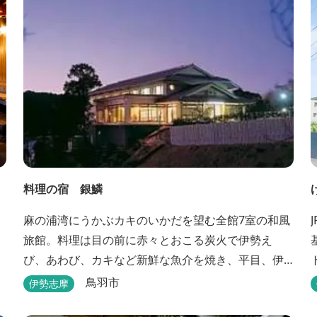
料理の宿 銀鱗
麻の浦湾にうかぶカキのいかだを望む全館7室の和風
旅館。料理は目の前に赤々とおこる炭火で伊勢え
び、あわび、カキなど新鮮な魚介を焼き、平目、伊
勢えび、サザエなどの舟盛り、煮物、揚げ物などの
鳥羽市
伊勢志摩
懐石料理。