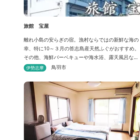
旅館 宝屋
離れ小島の安らぎの宿。漁村ならではの新鮮な海の
幸、特に10～３月の答志島産天然ふぐがおすすめ。
その他、海鮮バーベキューや海水浴、露天風呂な
ど。
鳥羽市
伊勢志摩