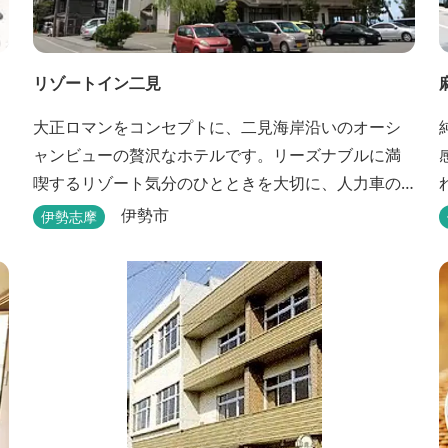
リゾートイン二見
大正ロマンをコンセプトに、二見海岸沿いのオーシ
ャンビューの贅沢なホテルです。リーズナブルに満
喫するリゾート気分のひとときを大切に、人力車の
あるロビーでは大正時代の趣でお出迎え。そして、
も
伊勢市
伊勢志摩
抜群の眺めが自慢の露天風呂｢七福の湯｣は、趣向を
凝らした七つのお風呂のうち、五つをご宿泊者様無
料の貸切風呂としてご利用が可能です。