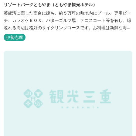
リゾートパークともやま（ともやま観光ホテル）
英虞湾に面した高台に建ち、約５万坪の敷地内にプール、専用ビー
チ、カラオケＢＯＸ、パターゴルフ場 テニスコート等を有し、緑
溢れる周辺は格好のサイクリングコースです。お料理は新鮮な海の
幸をふんだんに使用する荒磯焼、活造会席、伊勢海老残酷鍋会席、
伊勢志摩
松茸料理（秋）等グルメ志向の方に好評です。夏には野外バーベキ
ューも毎晩行ないます。