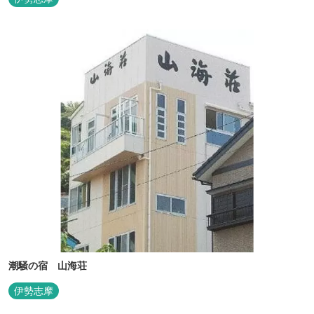
潮騒の宿 山海荘
伊勢志摩