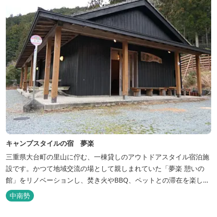
キャンプスタイルの宿 夢楽
三重県大台町の里山に佇む、一棟貸しのアウトドアスタイル宿泊施
設です。かつて地域交流の場として親しまれていた「夢楽 憩いの
館」をリノベーションし、焚き火やBBQ、ペットとの滞在を楽しめ
る“キャンプ気分”の宿として生まれ変わりました。 【営業時間】 チ
中南勢
ェックイン 15：00（早めのチェックインご希望は予約時に要相
談） チェックアウト 9：00 【定休日】 不定休 【料金...