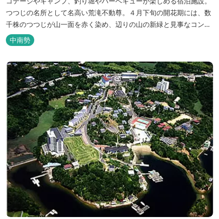
コテージやキャンプ、釣り堀やバーベキューが楽しめる宿泊施設。
つつじの名所として名高い荒滝不動尊。４月下旬の開花期には、数
千株のつつじが山一面を赤く染め、辺りの山の新緑と見事なコント
ラストを織り成します。 松阪の観光情報は、松阪観光インフォメー
中南勢
ションサイト ワクワク松阪 ...