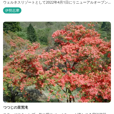
ウェルネスリゾートとして2022年4月1日にリニューアルオープン
いたしました。 フィンランド式ロウリュテントサウナがご宿泊区画
伊勢志摩
に1張ずつ付属されたプランが登場。 「ととのう」条件が揃い、さ
らに皆様に楽しんでもらえる空間となりました。 満点の星空の下で
ド...
つつじの里荒滝