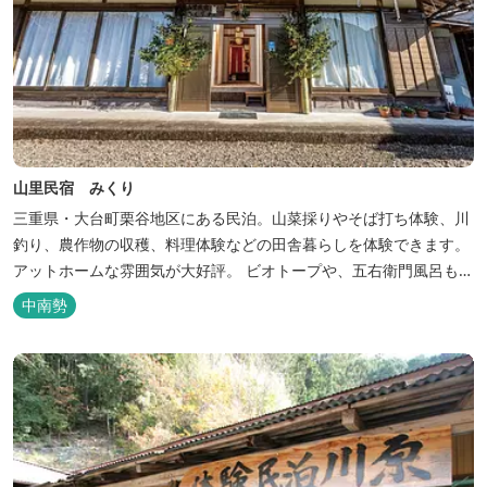
山里民宿 みくり
三重県・大台町栗谷地区にある民泊。山菜採りやそば打ち体験、川
釣り、農作物の収穫、料理体験などの田舎暮らしを体験できます。
アットホームな雰囲気が大好評。 ビオトープや、五右衛門風呂も楽
しめます。6月はホタル観賞が人気。 夜になると周囲は真っ暗。都
中南勢
会には無い闇の中を飛び交うヒメホタル・ヘイケボタルを観賞した
り、星空を眺めたり・・・ 初夏の早朝には「アカショウビン」の美
しい声を聞く事ができた...