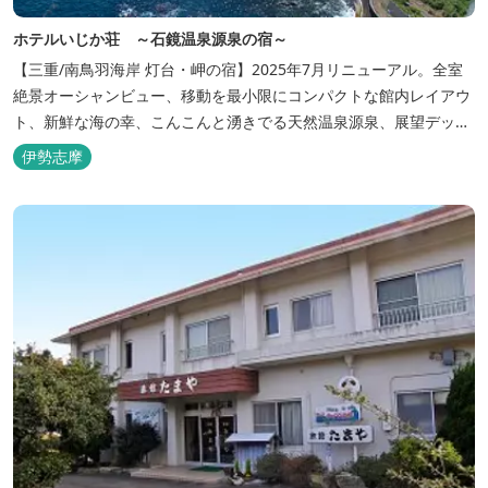
ホテルいじか荘 ～石鏡温泉源泉の宿～
【三重/南鳥羽海岸 灯台・岬の宿】2025年7月リニューアル。全室
絶景オーシャンビュー、移動を最小限にコンパクトな館内レイアウ
ト、新鮮な海の幸、こんこんと湧きでる天然温泉源泉、展望デッ
キ〜いじか灯台テラス〜からの眺望が自慢のリトリートホテル。
伊勢志摩