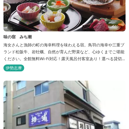
味の宿 みち潮
海女さんと漁師の町の海幸料理を味わえる宿。鳥羽の海幸や三重ブ
ランド松阪牛、岩牡蠣、自然が育んだ野菜など、心ゆくまでご堪能
ください。全館無料Wi-Fi対応！露天風呂付客室あり！選べる貸切
風呂も人気♪相差町内にはパワースポット石神さん（神明神社）あ
伊勢志摩
り！伊勢神宮・おかげ横丁まで最短40分！鳥羽十景にも選ばれた千
鳥ヶ浜は当館の目の前！宿を一歩出れば、満天の星空！周りに何も
ない場所だからこそ、星空がき...