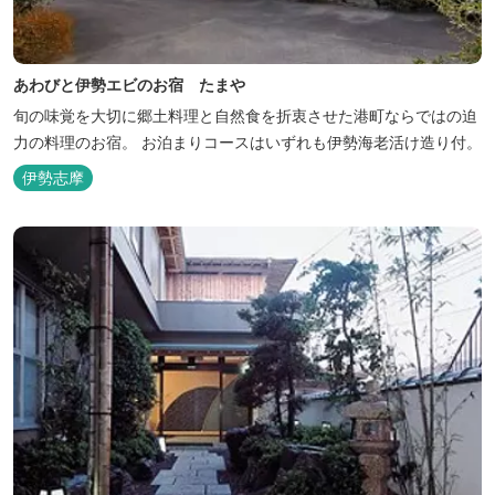
あわびと伊勢エビのお宿 たまや
旬の味覚を大切に郷土料理と自然食を折衷させた港町ならではの迫
力の料理のお宿。 お泊まりコースはいずれも伊勢海老活け造り付。
伊勢志摩