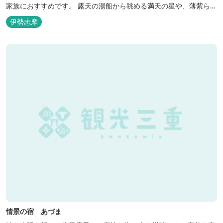
家族におすすめです。 露天の湯船から眺める満天の星や、薄紫ら染
まる朝の海は一見の価値有。夕食は旬の素材を大釜で蒸し上げる名
伊勢志摩
物「五右衛門蒸し」、鯛や伊勢海老の舟盛りに海鮮鍋も。
情景の宿 あづま