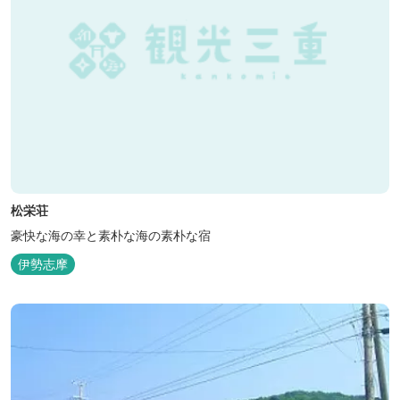
松栄荘
豪快な海の幸と素朴な海の素朴な宿
伊勢志摩