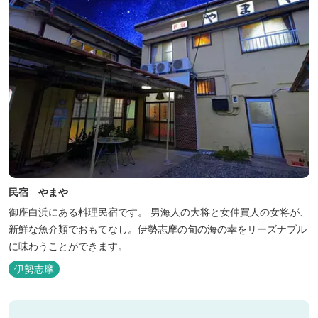
民宿 やまや
御座白浜にある料理民宿です。 男海人の大将と女仲買人の女将が、
新鮮な魚介類でおもてなし。伊勢志摩の旬の海の幸をリーズナブル
に味わうことができます。
伊勢志摩