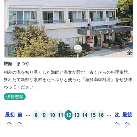
旅館 まつや
相差の海を知り尽くした漁師と海女が営む、古くからの料理旅館。
獲れたて新鮮な素材をたっぷりと使った「海鮮満腹料理」をぜひ味
わってください。
伊勢志摩
最初
前
...
...
次
最後
8
9
10
11
12
13
14
15
16
へ
へ
へ
へ