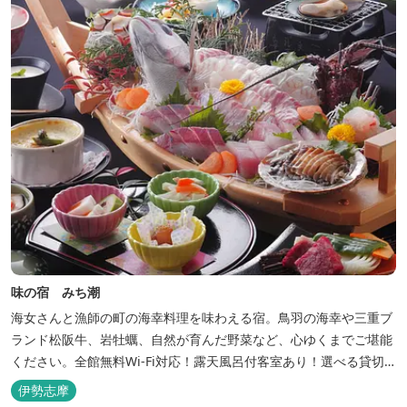
味の宿 みち潮
海女さんと漁師の町の海幸料理を味わえる宿。鳥羽の海幸や三重ブ
ランド松阪牛、岩牡蠣、自然が育んだ野菜など、心ゆくまでご堪能
ください。全館無料Wi-Fi対応！露天風呂付客室あり！選べる貸切
風呂も人気♪相差町内にはパワースポット石神さん（神明神社）あ
伊勢志摩
り！伊勢神宮・おかげ横丁まで最短40分！鳥羽十景にも選ばれた千