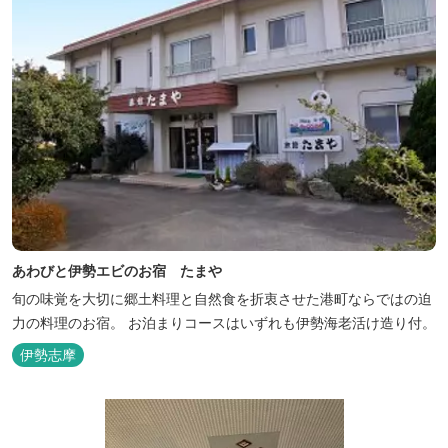
あわびと伊勢エビのお宿 たまや
旬の味覚を大切に郷土料理と自然食を折衷させた港町ならではの迫
力の料理のお宿。 お泊まりコースはいずれも伊勢海老活け造り付。
伊勢志摩