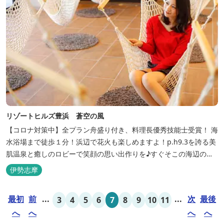
リゾートヒルズ豊浜 蒼空の風
【コロナ対策中】全プラン舟盛り付き、料理長優秀技能士受賞！ 海
水浴場まで徒歩１分！浜辺で花火も楽しめますよ！p.h9.3を誇る美
肌温泉と癒しのロビーで笑顔の思い出作りを♪すぐそこの海辺の高
台に建つ温泉宿
伊勢志摩
最初
前
...
...
次
最後
3
4
5
6
7
8
9
10
11
へ
へ
へ
へ