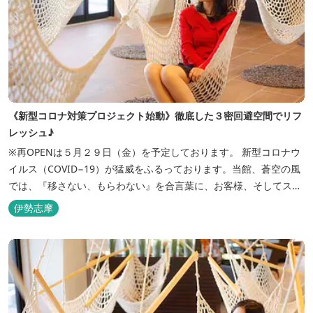
《新型コロナ対策プロジェクト始動》徹底した３密回避空間でリフ
レッシュ♪
※再OPENは５月２９日（金）を予定しております。 新型コロナウ
イルス（COVID−19）が猛威をふるっております。当館、蒼空の風
では、『移さない、もらわない』を合言葉に、お客様、そしてスタ
ッフの感染リスクを最小限に抑えるために、館内設備、オペレーシ
伊勢志摩
ョンを見直し、徹底した管理を行います。 ※「３密・感染対策の見
える化」のため長文になっております。 《３密回避基本対策》
【密閉...