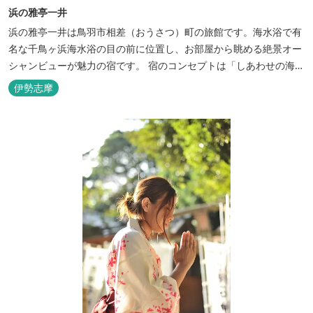
浜の雅亭一井
浜の雅亭一井は鳥羽市相差（おうさつ）町の旅館です。海水浴で有
名な千鳥ヶ浜海水浴の目の前に位置し、お部屋から眺める絶景オー
シャンビューが魅力の宿です。 宿のコンセプトは「しあわせの海
へ、ようきたなあ」。鳥羽市の南端「相差(おうさつ)」は太平洋に
伊勢志摩
面したみなと町。相差の海は、おいしい海産物、海女さん、美しい
千鳥ヶ浜、海に浮く富士山、水平線に昇る朝陽といった自然に恵ま
れた「しあわせの海」です。...