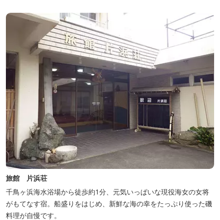
鳥ヶ浜は当館の目の前！宿を一歩出れば、満天の星空！周りに何も
ない場所だからこそ、星空がき...
旅館 片浜荘
千鳥ヶ浜海水浴場から徒歩約1分、元気いっぱいな現役海女の女将
がもてなす宿。船盛りをはじめ、新鮮な海の幸をたっぷり使った磯
料理が自慢です。