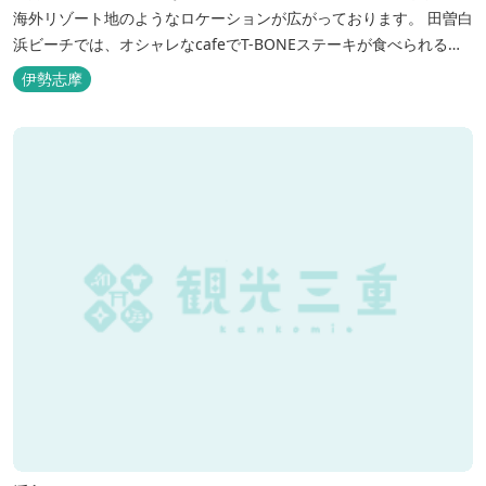
海外リゾート地のようなロケーションが広がっております。 田曽白
浜ビーチでは、オシャレなcafeでT-BONEステーキが食べられる。
又、海を見ながら黄昏るのもよし、アクティブにマリンアクティビ
伊勢志摩
ティ・スカイダイビング・ヘリコプタークルージングを体験するこ
ともできます。 是非、田曽白浜にございます施設紹介のVTRをご参
照く...