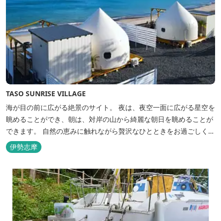
TASO SUNRISE VILLAGE
海が目の前に広がる絶景のサイト。 夜は、夜空一面に広がる星空を
眺めることができ、朝は、対岸の山から綺麗な朝日を眺めることが
できます。 自然の恵みに触れながら贅沢なひとときをお過ごしくだ
さい。 ウッドテラスでのバーベキューを楽しむこともでき、BBQ
伊勢志摩
初心者でも安心のガスBBQ台をご用意しております。 また、海岸
を散策しながら海風を感じるのもよし、インスタントハウス内でリ
ラックスする...