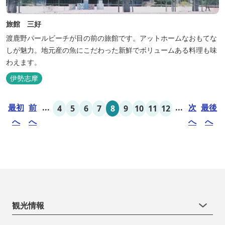
旅館 三好
渡鹿野パールビーチが目の前の旅館です。アットホームなおもてな
しが魅力。地元産の魚にこだわった新鮮でボリュームある料理も味
わえます。
伊勢志摩
最初
前
...
...
次
最後
4
5
6
7
8
9
10
11
12
へ
へ
へ
へ
観光情報