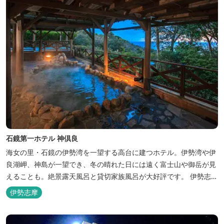
石鏡第一ホテル 神倶良
海女の里・石鏡の伊勢湾を一望する高台に建つホテル。伊勢湾や伊
良湖岬、神島が一望でき、冬の晴れた日には遠く富士山や御岳が見
えることも。絶景露天風呂と貸切家族風呂が大好評です。 伊勢志摩
の新鮮な海の幸をふんだんに使った味覚自慢の人情味あふれる温泉
伊勢志摩
宿です。