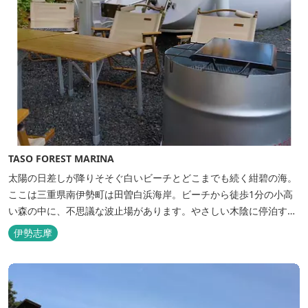
TASO FOREST MARINA
太陽の日差しが降りそそぐ白いビーチとどこまでも続く紺碧の海。
ここは三重県南伊勢町は田曽白浜海岸。ビーチから徒歩1分の小高
い森の中に、不思議な波止場があります。やさしい木陰に停泊する
のは3艇のヨット。日本初の森のマリーナです。 航海の気分高まる
伊勢志摩
インテリアは見た目からは想像できないほど広く、くつろぎの空
間。夏場でもエアコン完備で快適にお過ごしいただけます。甲板の
上に寝転んで夜空を見上げれば...