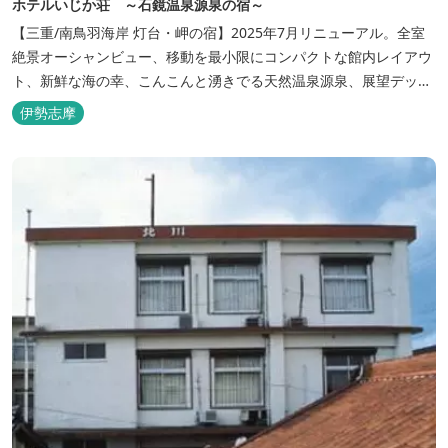
ホテルいじか荘 ～石鏡温泉源泉の宿～
【三重/南鳥羽海岸 灯台・岬の宿】2025年7月リニューアル。全室
絶景オーシャンビュー、移動を最小限にコンパクトな館内レイアウ
ト、新鮮な海の幸、こんこんと湧きでる天然温泉源泉、展望デッ
キ〜いじか灯台テラス〜からの眺望が自慢のリトリートホテル。
伊勢志摩