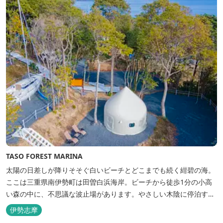
TASO FOREST MARINA
太陽の日差しが降りそそぐ白いビーチとどこまでも続く紺碧の海。
ここは三重県南伊勢町は田曽白浜海岸。ビーチから徒歩1分の小高
い森の中に、不思議な波止場があります。やさしい木陰に停泊する
のは3艇のヨット。日本初の森のマリーナです。 航海の気分高まる
伊勢志摩
インテリアは見た目からは想像できないほど広く、くつろぎの空