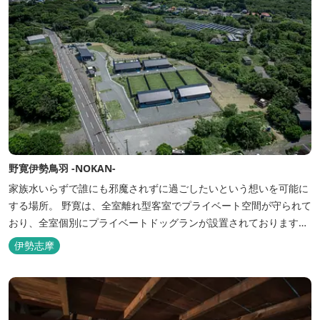
野寛伊勢鳥羽 -NOKAN-
家族水いらずで誰にも邪魔されずに過ごしたいという想いを可能に
する場所。 野寛は、全室離れ型客室でプライベート空間が守られて
おり、全室個別にプライベートドッグランが設置されております。
室内面積66㎡～115㎡、プライベートドッグラン面積140㎡～330㎡
伊勢志摩
を設置した広い作りで、 和モダンをコンセプトとした洗練されたデ
ザインのお部屋となります。 お部屋から望むプライベートドッグ
ラ...