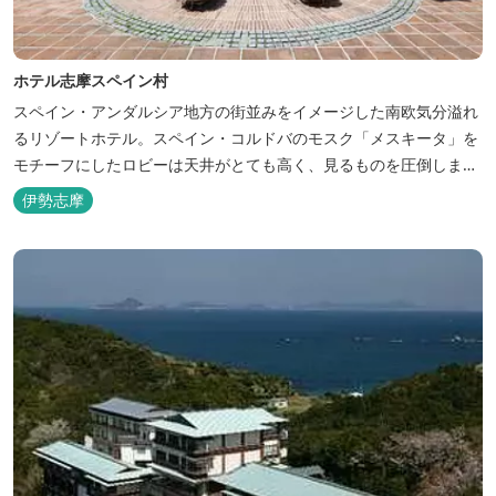
ホテル志摩スペイン村
スペイン・アンダルシア地方の街並みをイメージした南欧気分溢れ
るリゾートホテル。スペイン・コルドバのモスク「メスキータ」を
モチーフにしたロビーは天井がとても高く、見るものを圧倒しま
す。客室棟にある中庭もコルドバ、セビリア、グラナダの街を再現
伊勢志摩
しており、ホテル内を散策するだけでも異国感を満喫できます。 ス
ペインの雰囲気が溢れた客室やパークの夢の続きが見られるキャラ
クタールーム、最大6名様まで...