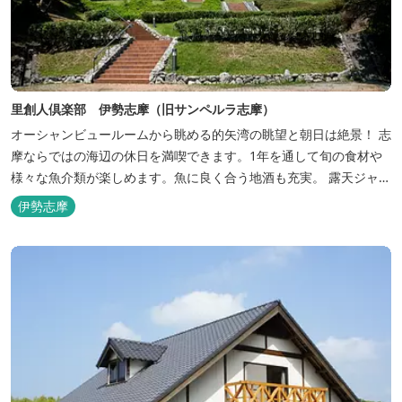
里創人倶楽部 伊勢志摩（旧サンペルラ志摩）
オーシャンビュールームから眺める的矢湾の眺望と朝日は絶景！ 志
摩ならではの海辺の休日を満喫できます。1年を通して旬の食材や
様々な魚介類が楽しめます。魚に良く合う地酒も充実。 露天ジャク
ジーや、本格エステがあるのも女性には嬉しい！ 最高級のリゾート
伊勢志摩
ホテル「里創人倶楽部 伊勢志摩」にぜひお越しください。