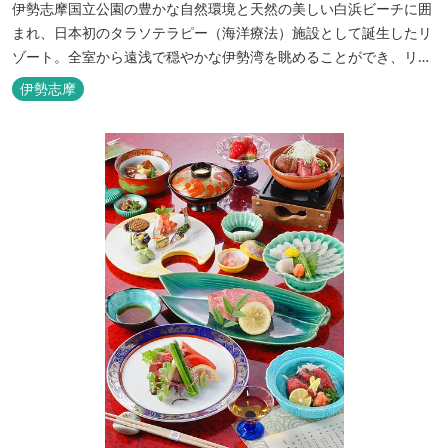
伊勢志摩国立公園の豊かな自然環境と天然の美しい白浜ビーチに囲
まれ、日本初のタラソテラピー（海洋療法）施設として誕生したリ
ゾート。全室から遠浅で穏やかな伊勢湾を眺めることができ、リラ
ックスした滞在をお楽しみいただけます。滞在中は、目の前の海か
伊勢志摩
らきれいな海水を引き込み、24時間以内に新鮮な状態で使用するタ
ラソテラピーや、季節の海の幸を楽しめるフレンチと日本料理が堪
能できます。