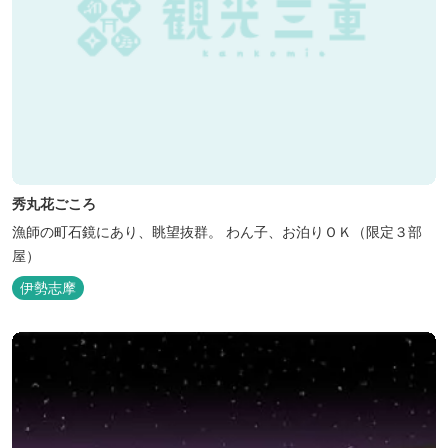
秀丸花ごころ
漁師の町石鏡にあり、眺望抜群。 わん子、お泊りＯＫ（限定３部
屋）
伊勢志摩