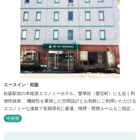
エースイン・松阪
松阪駅前の本格派エコノミーホテル。繁華街（愛宕町）にも近く利
便性抜群。 機能性を重視した空間設計とお気軽にご利用いただける
エコノミーな価格で長期滞在に最適。喫煙・禁煙ルームもご指定い
ただけます。 無料サービス ・３０種類以上の和洋朝食ビュッフェ
中南勢
（6:30～9:30） ・アルコールも無料のウェルカムドリンクサービス
（18:00～20:00）