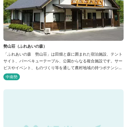
勢山荘（ふれあいの森）
「ふれあいの森 勢山荘」は田畑と森に囲まれた宿泊施設、テント
サイト、バーベキューテーブル、公園からなる複合施設です。サー
ビスやイベント、ものづくり等を通して農村地域の持つポテンシャ
ルを発信しています。 めだかやタガメなど水生生物が生息し、初夏
中南勢
にはホタルが飛び交う「メダカ池」や、約９０００本のあじさいが
植えられた「あじさいの小径」を散策し、遠い昔に過ごした懐かし
い田舎にタイムスリップしてみま...