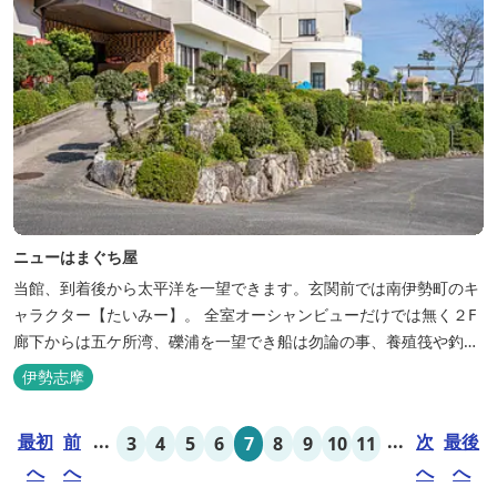
ニューはまぐち屋
当館、到着後から太平洋を一望できます。玄関前では南伊勢町のキ
ャラクター【たいみー】。 全室オーシャンビューだけでは無く２F
廊下からは五ケ所湾、礫浦を一望でき船は勿論の事、養殖筏や釣り
堀筏などみる事ができます。 当館一押しのお部屋【大島】からは太
伊勢志摩
平洋を一望。マグロの養殖筏、夜には漁師さん達の船の光がみえ対
岸には田曽浦の町の光が綺麗に見えます。
最初
前
...
...
次
最後
3
4
5
6
7
8
9
10
11
へ
へ
へ
へ