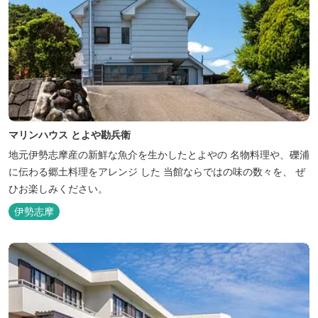
マリンハウス とよや勘兵衛
地元伊勢志摩産の新鮮な魚介を生かしたとよやの 名物料理や、礫浦
に伝わる郷土料理をアレンジ した 当館ならではの味の数々を、 ぜ
ひお楽しみください。
伊勢志摩