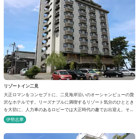
リゾートイン二見
大正ロマンをコンセプトに、二見海岸沿いのオーシャンビューの贅
沢なホテルです。リーズナブルに満喫するリゾート気分のひととき
を大切に、人力車のあるロビーでは大正時代の趣でお出迎え。そし
て、抜群の眺めが自慢の露天風呂｢七福の湯｣は、趣向を凝らした七
伊勢志摩
つのお風呂のうち、五つをご宿泊者様無料の貸切風呂としてご利用
が可能です。