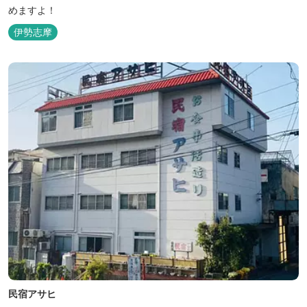
めますよ！
伊勢志摩
民宿アサヒ