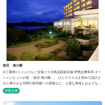
旅荘 海の蝶
※三重県×ミジュマルご当地コラボ商品取扱店舗 伊勢志摩鳥羽 オー
シャンビューの宿 「旅荘 海の蝶」。 ひとクラス上を求めて設計さ
れた華やかな空間や鳥羽随一の景観など、上質な美味とおもてなし
をお約束します。 海の蝶ならではのゆとりの休日をお過ごし下さい
伊勢志摩
ませ。