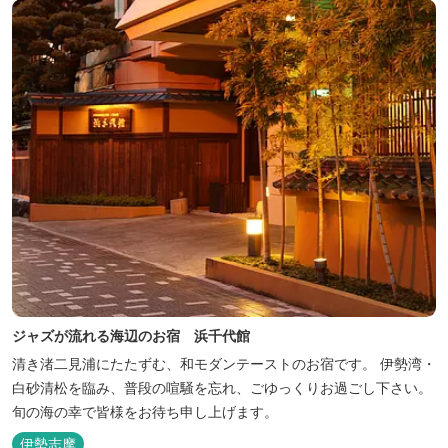
ジャズが流れる海辺のお宿 浜千代館
清き渚二見浦にたたずむ、和モダンテーストのお宿です。 伊勢湾・
白砂清松を臨み、普段の喧騒を忘れ、ごゆっくりお過ごし下さい。
旬の海の幸で皆様をお待ち申し上げます。
伊勢志摩