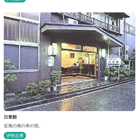
日章館
近海の海の幸の宿。
伊勢志摩