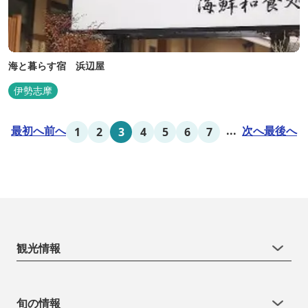
海と暮らす宿 浜辺屋
伊勢志摩
最初へ
前へ
...
次へ
最後へ
1
2
3
4
5
6
7
観光情報
旬の情報