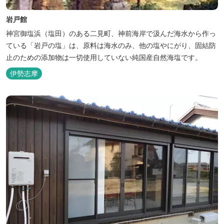
岩戸館
神宮御塩浜（塩田）のある二見町、神前海岸で汲んだ海水から作っ
ている「岩戸の塩」は、原料は海水のみ、他の塩やにがり、固結防
止のための添加物は一切使用していない純国産自然海塩です。
伊勢志摩