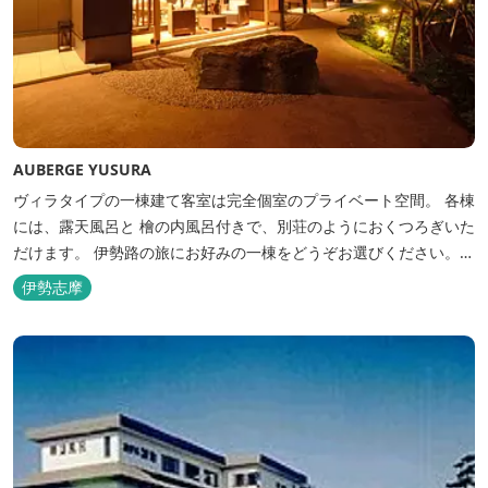
AUBERGE YUSURA
ヴィラタイプの一棟建て客室は完全個室のプライベート空間。 各棟
には、露天風呂と 檜の内風呂付きで、別荘のようにおくつろぎいた
だけます。 伊勢路の旅にお好みの一棟をどうぞお選びください。
「AUBERGE YUSURA」が大切にしていること それは、小さな宿な
伊勢志摩
らではの「ひと手間」のおもてなし。 「居・食・充」を満たし、皆
様の伊勢路の旅に寄り添う宿となれるよう、心を月してお待ちし
て...