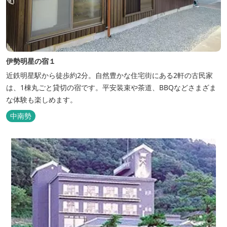
伊勢明星の宿１
近鉄明星駅から徒歩約2分。自然豊かな住宅街にある2軒の古民家
は、1棟丸ごと貸切の宿です。平安装束や茶道、BBQなどさまざま
な体験も楽しめます。
中南勢