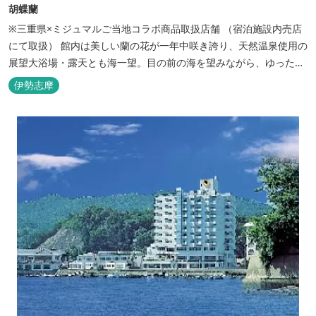
胡蝶蘭
※三重県×ミジュマルご当地コラボ商品取扱店舗 （宿泊施設内売店
にて取扱） 館内は美しい蘭の花が一年中咲き誇り、天然温泉使用の
展望大浴場・露天とも海一望。目の前の海を望みながら、ゆったり
とした時間をお過ごし下さい。
伊勢志摩