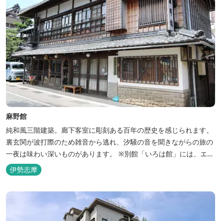
麻野館
純和風三階建築。廊下客室に彫刻ある百年の歴史を感じられます。
裏玄関が波打際のため雑音から逃れ、汐騒の音を聞きながらの旅の
一夜は味わい深いものがあります。 ※別館「いろは館」には、エイ
リアンやプレデターのリアルな模型があり、初めて見た方はビック
伊勢志摩
リしますよ。