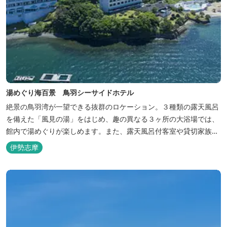
湯めぐり海百景 鳥羽シーサイドホテル
絶景の鳥羽湾が一望できる抜群のロケーション。３種類の露天風呂
を備えた「風見の湯」をはじめ、趣の異なる３ヶ所の大浴場では、
館内で湯めぐりが楽しめます。また、露天風呂付客室や貸切家族風
呂（有料）、足湯に湯上がり処などもございますので、湯浴みの一
伊勢志摩
日をお過ごしいただけます。 お料理についても、「詩季バイキン
グ」はオープンキッチンで出来立て料理を舌だけではなく目や耳で
も楽しめます、また海の幸を...