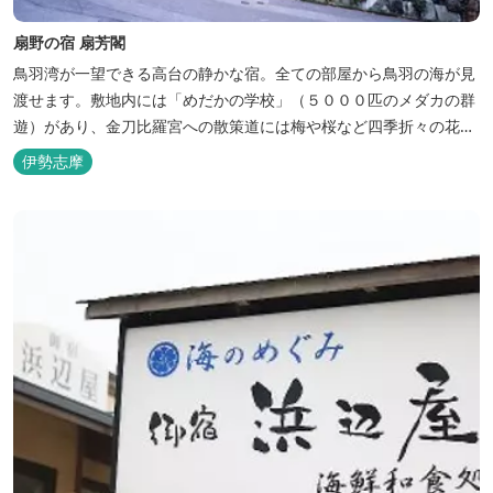
扇野の宿 扇芳閣
鳥羽湾が一望できる高台の静かな宿。全ての部屋から鳥羽の海が見
渡せます。敷地内には「めだかの学校」（５０００匹のメダカの群
遊）があり、金刀比羅宮への散策道には梅や桜など四季折々の花が
咲き誇り、ここ扇野ならではの懐かしい風景と感動に出会うことが
伊勢志摩
出来ます。 扇野温泉”初蕾の湯”では、水琴窟の音に耳をすませてみ
てください。ユニバーサルルーム、露天風呂付客室もあります。