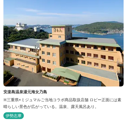
き、日頃の疲...
安楽島温泉湯元海女乃島
※三重県×ミジュマルご当地コラボ商品取扱店舗 ロビー正面には素
晴らしい景色が広がっている。温泉、露天風呂あり。
伊勢志摩