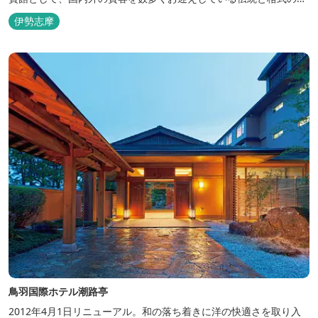
るホテルです。 【2024年3月25日リニューアル】 クラブラウンジ
伊勢志摩
アクセス付の新客室「オーシャンビュースイート・クラブ」が誕
生！ エントランスやフロント、ザ・ロビーラウンジ、パールオーシ
ャンテラ...
鳥羽国際ホテル潮路亭
2012年4月1日リニューアル。和の落ち着きに洋の快適さを取り入