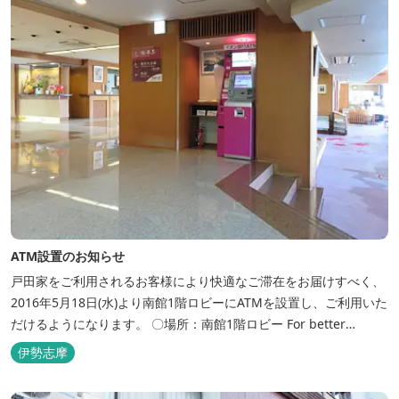
ATM設置のお知らせ
戸田家をご利用されるお客様により快適なご滞在をお届けすべく、
2016年5月18日(水)より南館1階ロビーにATMを設置し、ご利用いた
だけるようになります。 〇場所：南館1階ロビー For better
convenience, ATM Machine which includes cash dispenser will
伊勢志摩
be available at Todaya Hotel’s 1...