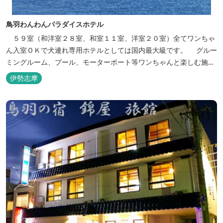
鳥羽わんわんパラダイスホテル
５９室（和洋室２８室、和室１１室、洋室２０室）全てワンちゃ
ん入室ＯＫで犬連れ専用ホテルとしては国内最大級です。 グルー
ミングルーム、プール、モーターボート等ワンちゃんと楽しむ施設
も充実しています。
伊勢志摩