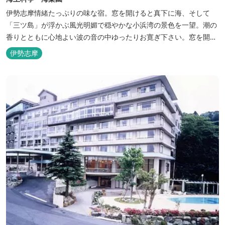
伊勢志摩情緒たっぷりの味な宿。窓を開けると真下に海、そして
「三ツ島」が浮かぶ風光明媚で穏やかな小浜湾の景色を一望。潮の
香りとともに心地よい波の音の中ゆったりお寛ぎ下さい。窓を開け
浴衣姿でのんびり太公望！ 部屋から釣りができる「座敷釣り」は当
伊勢志摩
館ならではの名物。（貸しざお／エサ付要予約） 海水温泉露天風呂
は貸切もできます。また、季節により食べ放題プランもあるのでお
問い合わせください。