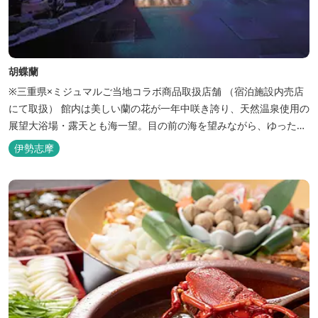
胡蝶蘭
※三重県×ミジュマルご当地コラボ商品取扱店舗 （宿泊施設内売店
にて取扱） 館内は美しい蘭の花が一年中咲き誇り、天然温泉使用の
展望大浴場・露天とも海一望。目の前の海を望みながら、ゆったり
とした時間をお過ごし下さい。
伊勢志摩