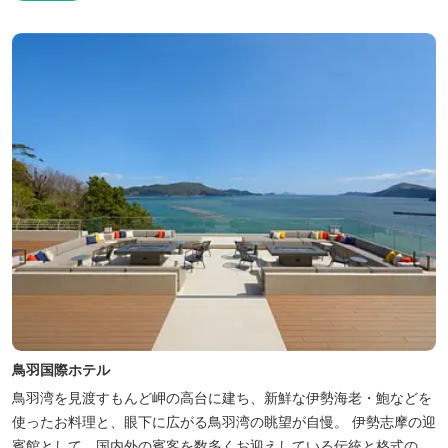
鳥羽国際ホテル
鳥羽湾を見渡すもんど岬の高台に建ち、新鮮な伊勢海老・鮑などを
使ったお料理と、眼下に広がる鳥羽湾の眺望が自慢。 伊勢志摩の迎
賓館として、国内外の賓客を数多くお迎えしている伝統と格式のあ