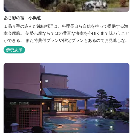
あじ彩の宿 小浜荘
１品々手の込んだ繊細料理は、料理長自ら自信を持って提供する海
幸会席膳。 伊勢志摩ならではの豊富な海幸を心ゆくまで味わうこと
ができる。 また特典付プランや限定プランもあるのでお見逃しな
く。
伊勢志摩