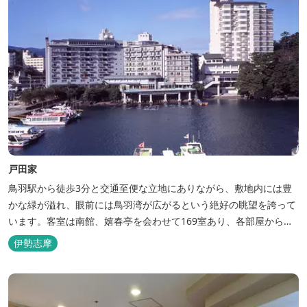
戸田家
鳥羽駅から徒歩3分と交通至便な立地にありながら、敷地内には豊
かな緑が溢れ、眼前には鳥羽湾が広がるという絶好の眺望を誇って
います。客室は南館、嬉春亭を会わせて169室あり、各部屋からの
景観の美しさも格別。伊勢湾で揚がった海の幸を使った会席料理も
伊勢志摩
自慢です。 旅の疲れを癒すには、男女あわせて13湯と足湯2湯の
湯巡りは最高です。野趣溢れる野天風呂、ゆったりとつくろげる大
浴場、家族で楽しめる貸...