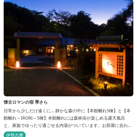
懐古ロマンの宿 季さら
日常から少しだけ遠くに… 静かな森の中に【本館離れ5棟】と【本
館離れ～IRORI～5棟】本館離れには森林浴が楽しめる露天風呂
と、家族でゆったり過ごせる内湯がついています。お部屋に合わせ
た様々なプランがございます。
伊勢志摩