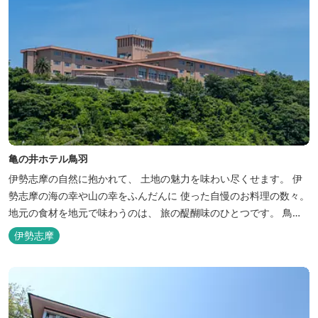
亀の井ホテル鳥羽
伊勢志摩の自然に抱かれて、 土地の魅力を味わい尽くせます。 伊
勢志摩の海の幸や山の幸をふんだんに 使った自慢のお料理の数々。
地元の食材を地元で味わうのは、 旅の醍醐味のひとつです。 鳥羽
湾の潮風を感じる露天風呂や 広々としたテラス付きのお部屋。 行
伊勢志摩
き交うフェリーをのんびり眺めて、 日常をちょっと忘れるひと時を
お過ごしください。