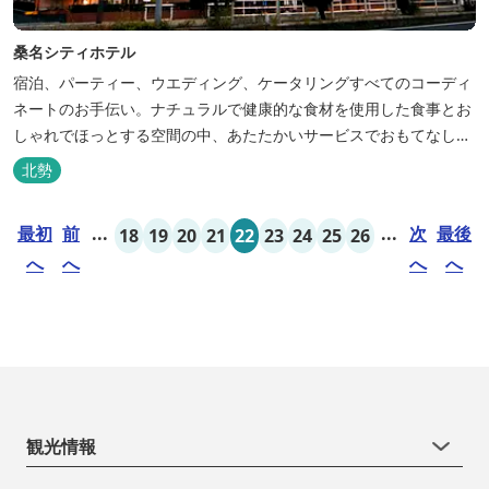
桑名シティホテル
宿泊、パーティー、ウエディング、ケータリングすべてのコーディ
ネートのお手伝い。ナチュラルで健康的な食材を使用した食事とお
しゃれでほっとする空間の中、あたたかいサービスでおもてなしい
たします。
北勢
最初
前
...
...
次
最後
18
19
20
21
22
23
24
25
26
へ
へ
へ
へ
観光情報