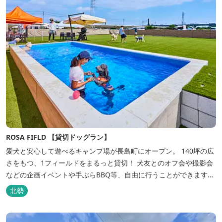
ROSA FIFLD 【貸切ドッグラン】
愛犬と安心して遊べるキャンプ場が長島町にオープン。 140坪の広
さをもつ、1フィールドをまるっと貸切！ 犬友とのオフ会や撮影会
などの企画イベントや手ぶらBBQ等、自由に行うことができます。
フードメニューも豊富で手ぶらでBBQを予算に合わせてお選びいた
北勢
だき、楽しんでいただくことがてぎます。 ドックランは全面人工芝
で水はけもよく、ワンちゃんの汚れを気にすることなく自由に遊