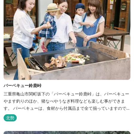
バーベキュー鈴鹿峠
三重県亀山市関町坂下の「バーベキュー鈴鹿峠」は、バーベキュー
やます釣りのほか、猪なべやうなぎ料理なども楽しむ事ができま
す。 バーベキューは、食材から付属品まで全て揃っていますので手
ぶらで楽しむ事ができますよ！釣り掘がありますので、釣ったその
北勢
場で味わえる「マス釣り」も人気です。 宿泊施設も完備していま
す！ご家族で、友人で、様々なイベントで、ぜひご利用ください。