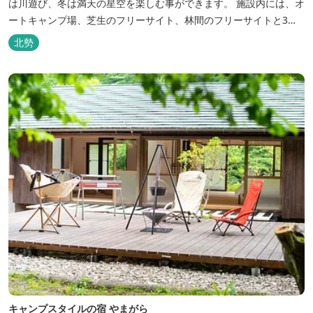
は川遊び、冬は満天の星空を楽しむ事ができます。 施設内には、オ
ートキャンプ場、芝生のフリーサイト、林間のフリーサイトと3種
類のキャンプ場があり、豊かな自然の中でのんびりとキャンプを楽
北勢
しむ事ができます。 テント泊が苦手な方や、小さなお子様連れの方
はコテージがおススメ。 大小合わせて6棟のコテージがあります。
キャン...
キャンプスタイルの宿 やまがら