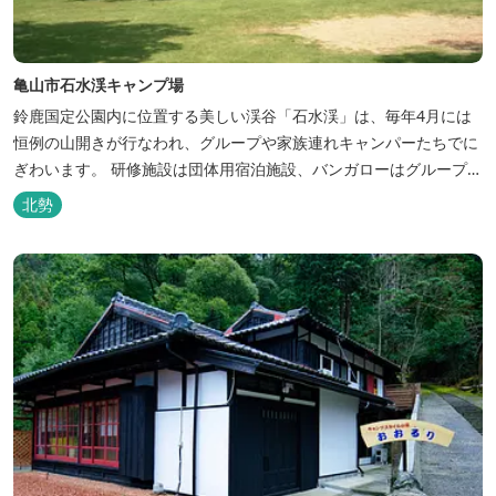
亀山市石水渓キャンプ場
鈴鹿国定公園内に位置する美しい渓谷「石水渓」は、毎年4月には
恒例の山開きが行なわれ、グループや家族連れキャンパーたちでに
ぎわいます。 研修施設は団体用宿泊施設、バンガローはグループ・
家族連れ用宿泊施設として、ハイキングやキャンプの拠点として最
北勢
適です。