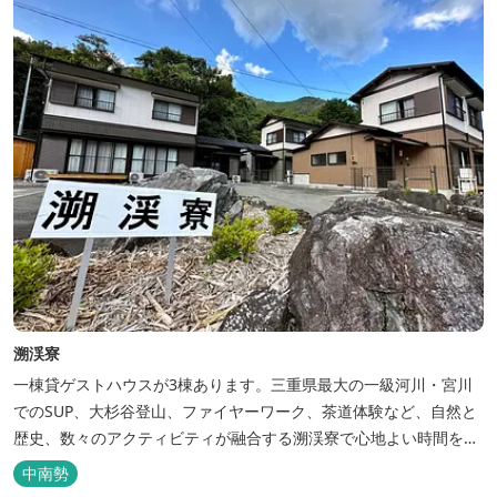
べ、エリア...
溯渓寮
一棟貸ゲストハウスが3棟あります。三重県最大の一級河川・宮川
でのSUP、大杉谷登山、ファイヤーワーク、茶道体験など、自然と
歴史、数々のアクティビティが融合する溯渓寮で心地よい時間をお
過ごしください。 溯渓寮A棟は、22㎡の広々としたLDKを有する清
中南勢
潔な宿泊棟です。大きな窓からは四季折々の美しい風景を眺望で