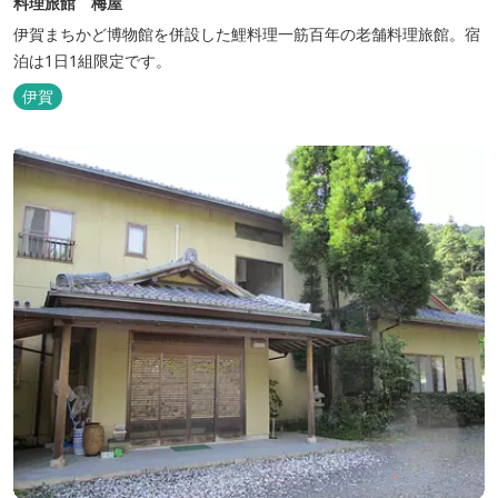
料理旅館 梅屋
伊賀まちかど博物館を併設した鯉料理一筋百年の老舗料理旅館。宿
泊は1日1組限定です。
伊賀