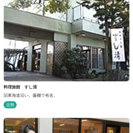
料理旅館 すし清
旧東海道沿い。藤棚で有名。
北勢