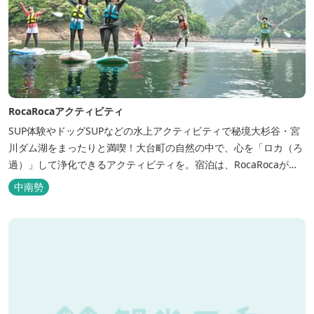
RocaRocaアクティビティ
SUP体験やドッグSUPなどの水上アクティビティで秘境大杉谷・宮
川ダム湖をまったりと満喫！大台町の自然の中で、心を「ロカ（ろ
過）」して浄化できるアクティビティを。宿泊は、RocaRocaが運
営する「キャンプスタイルの宿やまがら」へ！
中南勢