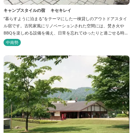
キャンプスタイルの宿 キセキレイ
“暮らすように泊まる”をテーマにした一棟貸しのアウトドアスタイ
ル宿です。古民家風にリノベーションされた空間には、焚き火や
BBQを楽しめる設備を備え、日常を忘れてゆったりと過ごせる時間
が広がります。ペット同伴も可能で、愛犬と一緒に自然を満喫でき
中南勢
るのも魅力です。 【営業時間】 チェックイン 15：00（早めのチ
ェックインご希望は予約時に要相談） チェックアウト 9：00
【定...