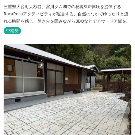
三重県大台町大杉谷、宮川ダム湖での秘境SUP体験を提供する
RocaRocaアクティビティが運営する、自然のなかでゆったりと流
れる時間を感じ、焚き火を囲みながらBBQなどでアウトドア飯を愉
しめる宿。 ベッドルーム以外でも、満点の星空を眺めながらテント
中南勢
を張って寝ることもできるキャンプスタイルでおもいおもいのひと
時をお過ごしください。 2023年6月よりペット可となりました。