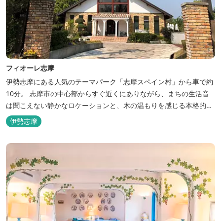
フィオーレ志摩
伊勢志摩にある人気のテーマパーク「志摩スペイン村」から車で約
10分。 志摩市の中心部からすぐ近くにありながら、まちの生活音
は聞こえない静かなロケーションと、木の温もりを感じる本格的な
コテージは、非日常の時間を過ごすにはぴったり。ペットと一緒に
伊勢志摩
泊まれる宿泊棟もあり、「週末、ペットとゆっくり過ごしたい」と
いう利用客も多いです。