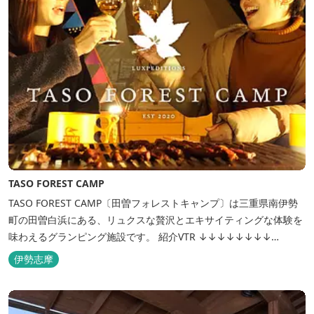
TASO FOREST CAMP
TASO FOREST CAMP〔田曽フォレストキャンプ〕は三重県南伊勢
町の田曽白浜にある、リュクスな贅沢とエキサイティングな体験を
味わえるグランピング施設です。 紹介VTR ↓↓↓↓↓↓↓↓
https://www.youtube.com/watch?v=jpF0wPRjqSw
伊勢志摩