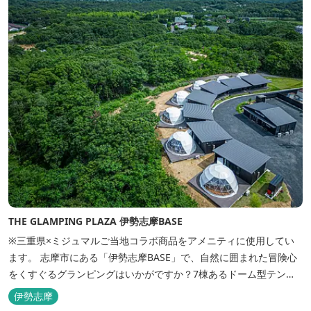
THE GLAMPING PLAZA 伊勢志摩BASE
※三重県×ミジュマルご当地コラボ商品をアメニティに使用してい
ます。 志摩市にある「伊勢志摩BASE」で、自然に囲まれた冒険心
をくすぐるグランピングはいかがですか？7棟あるドーム型テント
での宿泊やFREE BARのサービス、伊勢志摩の特産を使ったBBQ
伊勢志摩
が、楽しいひとときを演出します。温暖な伊勢志摩で、特別なリゾ