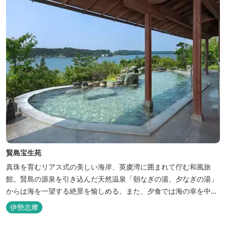
賢島宝生苑
真珠を育むリアス式の美しい海岸、英虞湾に囲まれて佇む和風旅
館。賢島の源泉を引き込んだ天然温泉「朝なぎの湯、夕なぎの湯」
からは海を一望する絶景を愉しめる。また、夕食では海の幸を中心
とした和会席でおもてなしいたします。
伊勢志摩