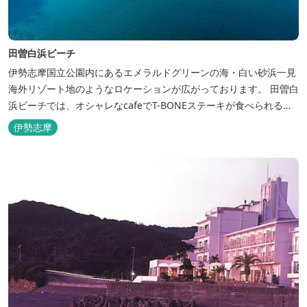
田曽白浜ビーチ
伊勢志摩国立公園内にあるエメラルドグリーンの海・白い砂浜一見
海外リゾート地のようなロケーションが広がっております。 田曽白
浜ビーチでは、オシャレなcafeでT-BONEステーキが食べられる。
又、海を見ながら黄昏るのもよし、アクティブにマリンアクティビ
伊勢志摩
ティ・スカイダイビング・ヘリコプタークルージングを体験するこ
ともできます。 是非、田曽白浜にございます施設紹介のVTRをご参
照く...