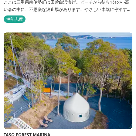
ここは三重県南伊勢町は田曽白浜海岸。ビーチから徒歩1分の小高
い森の中に、不思議な波止場があります。やさしい木陰に停泊する
のは3艇のヨット。日本初の森のマリーナです。 航海の気分高まる
伊勢志摩
インテリアは見た目からは想像できないほど広く、くつろぎの空
間。夏場でもエアコン完備で快適にお過ごしいただけます。甲板の
上に寝転んで夜空を見上げれば...
TASO FOREST MARINA