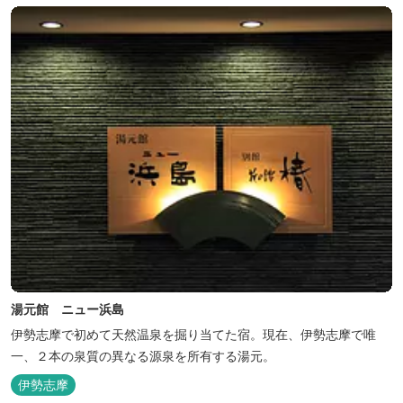
湯元館 ニュー浜島
伊勢志摩で初めて天然温泉を掘り当てた宿。現在、伊勢志摩で唯
一、２本の泉質の異なる源泉を所有する湯元。
伊勢志摩