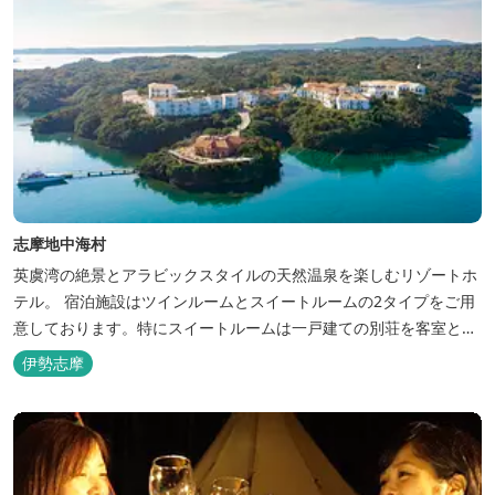
志摩地中海村
英虞湾の絶景とアラビックスタイルの天然温泉を楽しむリゾートホ
テル。 宿泊施設はツインルームとスイートルームの2タイプをご用
意しております。特にスイートルームは一戸建ての別荘を客室とし
てリニューアル♪120平米の驚きの広さとこだわりの調度品が自慢
伊勢志摩
です！ スペイン１ツ星レストランと提携したレストランでのお食事
も楽しみのひとつです。 また、日帰りプランでは、クラフト体験工
房にてモザイクタイル...