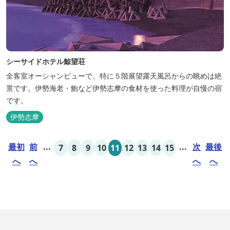
シーサイドホテル鯨望荘
全客室オーシャンビューで、特に５階展望露天風呂からの眺めは絶
景です。伊勢海老・鮑など伊勢志摩の食材を使った料理が自慢の宿
です。
伊勢志摩
最初
前
...
...
次
最後
7
8
9
10
11
12
13
14
15
へ
へ
へ
へ