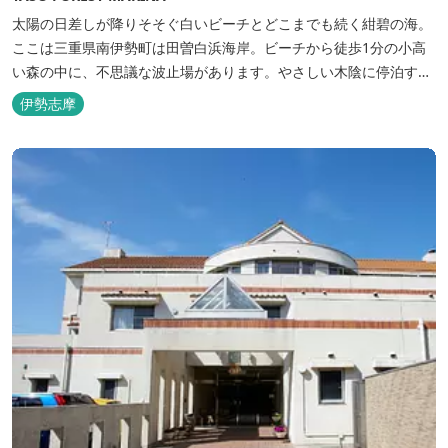
太陽の日差しが降りそそぐ白いビーチとどこまでも続く紺碧の海。
ここは三重県南伊勢町は田曽白浜海岸。ビーチから徒歩1分の小高
い森の中に、不思議な波止場があります。やさしい木陰に停泊する
のは3艇のヨット。日本初の森のマリーナです。 航海の気分高まる
伊勢志摩
インテリアは見た目からは想像できないほど広く、くつろぎの空
間。夏場でもエアコン完備で快適にお過ごしいただけます。甲板の
上に寝転んで夜空を見上げれば...