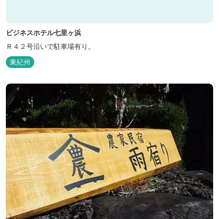
ビジネスホテル七里ヶ浜
Ｒ４２号沿いで駐車場有り。
東紀州