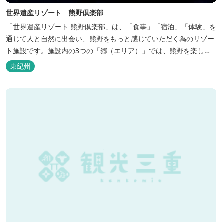
世界遺産リゾート 熊野倶楽部
「世界遺産リゾート 熊野倶楽部」は、「食事」「宿泊」「体験」を
通じて人と自然に出会い、熊野をもっと感じていただく為のリゾー
ト施設です。施設内の3つの「郷（エリア）」では、熊野を楽しむ
為の多彩なイベンを開催。施設内のいたるところに、熊野灘の青い
東紀州
海や雄大な夕日の大パノラマ等、大自然を感じていただけるよう設
計しています。 当館は全室スイート、美食オールインクルーシブを
コンセプトとしております...