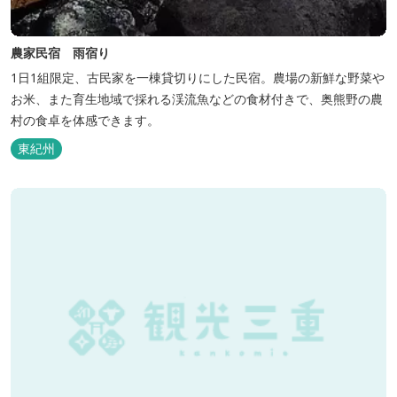
農家民宿 雨宿り
1日1組限定、古民家を一棟貸切りにした民宿。農場の新鮮な野菜や
お米、また育生地域で採れる渓流魚などの食材付きで、奥熊野の農
村の食卓を体感できます。
東紀州