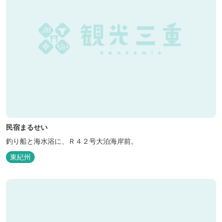
民宿まるせい
釣り船と海水浴に、Ｒ４２号大泊海岸前。
東紀州