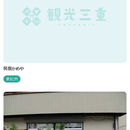
民宿かめや
東紀州