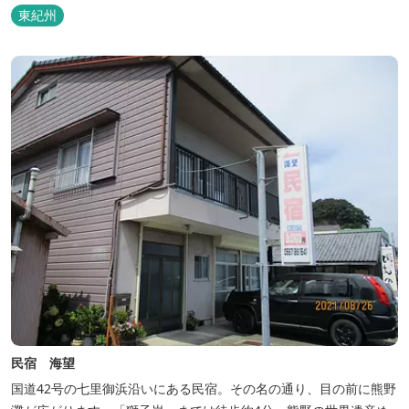
東紀州
民宿 海望
国道42号の七里御浜沿いにある民宿。その名の通り、目の前に熊野