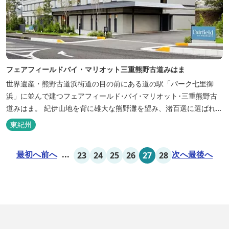
フェアフィールドバイ・マリオット三重熊野古道みはま
世界遺産・熊野古道浜街道の目の前にある道の駅「パーク七里御
浜」に並んで建つフェアフィールド･バイ･マリオット･三重熊野古
道みはま。 紀伊山地を背に雄大な熊野灘を望み、渚百選に選ばれた
七里御浜海岸などの美しい自然が広がります。一年を通して暖かで
東紀州
過ごしやすく、季節を通じて穫れる数々の品種のみかんをはじめ、
豊富な畑の幸や海の幸を堪能していただけます。 風光明媚な御浜を
最初へ
前へ
...
次へ
最後へ
23
24
25
26
27
28
巡る旅の拠点として、当...