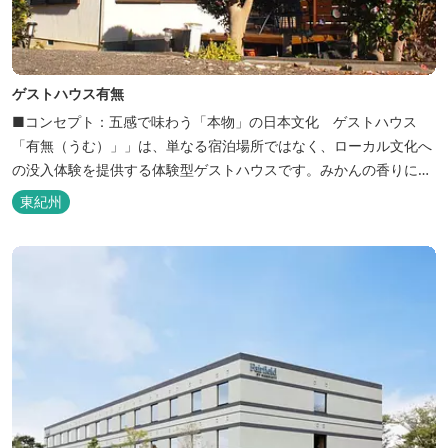
ゲストハウス有無
■コンセプト：五感で味わう「本物」の日本文化 ゲストハウス
「有無（うむ）」」は、単なる宿泊場所ではなく、ローカル文化へ
の没入体験を提供する体験型ゲストハウスです。みかんの香りに包
まれ、歴史ある世界遺産を巡り、日本の原風景に触れる。「本物」
東紀州
の日本文化を巡る冒険がここから始まります。 「年中みかんのとれ
るまち」にある当館は、ご宿泊のお客様にその時期に採れた旬の
「ウエルカムみかん」や無農薬野菜の...