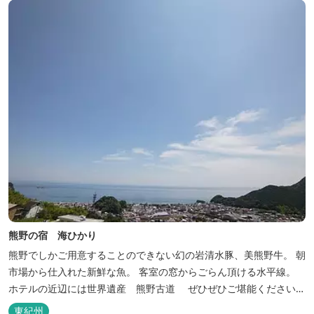
熊野の宿 海ひかり
熊野でしかご用意することのできない幻の岩清水豚、美熊野牛。 朝
市場から仕入れた新鮮な魚。 客室の窓からごらん頂ける水平線。
ホテルの近辺には世界遺産 熊野古道 ぜひぜひご堪能くださいま
せ。
東紀州