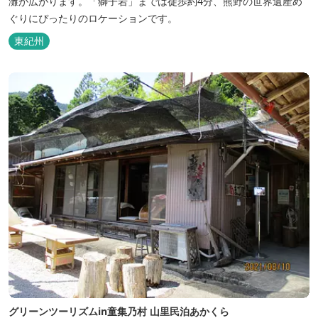
灘が広がります。「獅子岩」までは徒歩約4分、熊野の世界遺産め
ぐりにぴったりのロケーションです。
東紀州
グリーンツーリズムin童集乃村 山里民泊あかくら