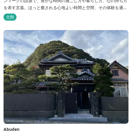
ンマークの語源で、豊かな時間の過ごし方や暮らし方、心の持ち方
を表す言葉。ほっと癒される心地よい時間と空間、その体験を通し
て得られる幸福感のことです。 デンマーク発のアウトドアブランド
北勢
「Nordisk（ノルディスク）」と三重県いなべ市が連携して手がけ
た日本初のアウトドアフィールドが、2023年４月３日にオープンし
ました...
Abuden