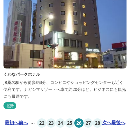
くわなパークホテル
JR桑名駅から徒歩約3分、コンビニやショッピングセンターも近く
便利です。ナガシマリゾートへ車で約20分ほど。ビジネスにも観光
にも最適です。
北勢
最初へ
前へ
...
次へ
最後へ
22
23
24
25
26
27
28