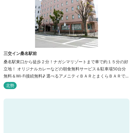
三交イン桑名駅前
桑名駅東口から徒歩２分！ナガシマリゾートまで車で約１５分の好
立地！ オリジナルカレーなどの朝食無料サービス＆駐車場50台分
無料＆Wi-Fi接続無料♪ 選べるアメニティＢＡＲとまくらＢＡＲで快
適な滞在をサポート！
北勢