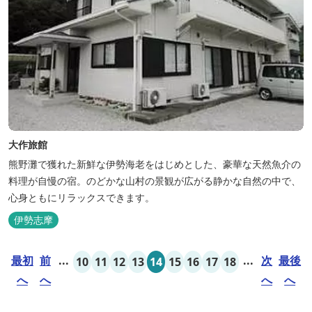
大作旅館
熊野灘で獲れた新鮮な伊勢海老をはじめとした、豪華な天然魚介の
料理が自慢の宿。のどかな山村の景観が広がる静かな自然の中で、
心身ともにリラックスできます。
伊勢志摩
最初
前
...
...
次
最後
10
11
12
13
14
15
16
17
18
へ
へ
へ
へ