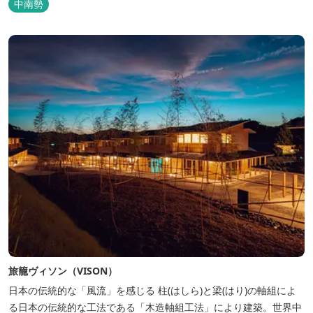
中南勢
旅籠ヴィソン（VISON）
日本の伝統的な「風流」を感じる 柱(はしら)と梁(はり)の軸組によ
る日本の伝統的な工法である「木造軸組工法」により建築。世界中