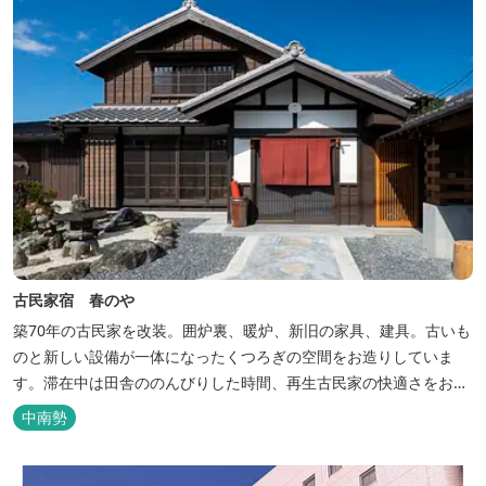
古民家宿 春のや
築70年の古民家を改装。囲炉裏、暖炉、新旧の家具、建具。古いも
のと新しい設備が一体になったくつろぎの空間をお造りしていま
す。滞在中は田舎ののんびりした時間、再生古民家の快適さをお楽
しみください。 【時間】 《 チェックイン 》 15：00～20：00の間
中南勢
にお願いいたします。 《 チェックアウト 》 10：00まで 【御利用
料金】 一日一組様１棟貸し（定員５名） 一...