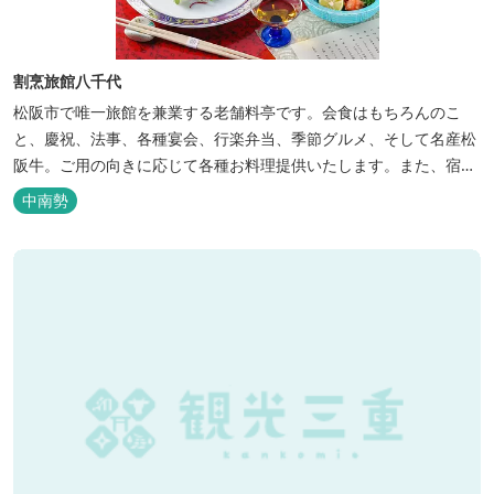
割烹旅館八千代
松阪市で唯一旅館を兼業する老舗料亭です。会食はもちろんのこ
と、慶祝、法事、各種宴会、行楽弁当、季節グルメ、そして名産松
阪牛。ご用の向きに応じて各種お料理提供いたします。また、宿泊
のご用もたまわります。 国登録有形文化財に選ばれた純木造建築で
中南勢
昔風情をお楽しみください。