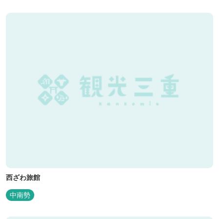
西ざわ旅館
中南勢