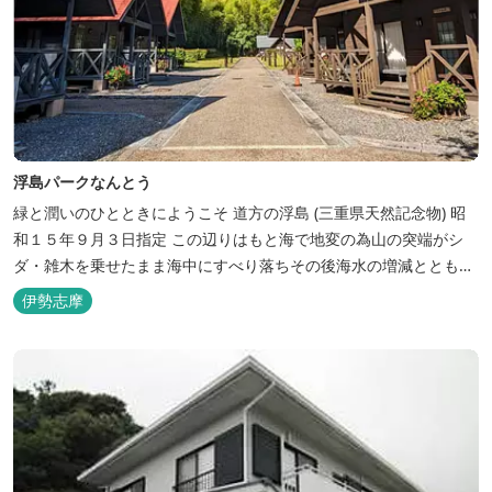
浮島パークなんとう
緑と潤いのひとときにようこそ ​道方の浮島 (三重県天然記念物) 昭
和１５年９月３日指定 この辺りはもと海で地変の為山の突端がシ
ダ・雑木を乗せたまま海中にすべり落ちその後海水の増減とともに
浮き沈みするようになったと伝えられています。 周辺は浮島を廻る
伊勢志摩
散策路が設けられ、また海岸線が一望できる展望塔へと続く遊歩道
もあり自然と親しむ見どころがあります。 ご家族連れで気軽にご利
用頂け...