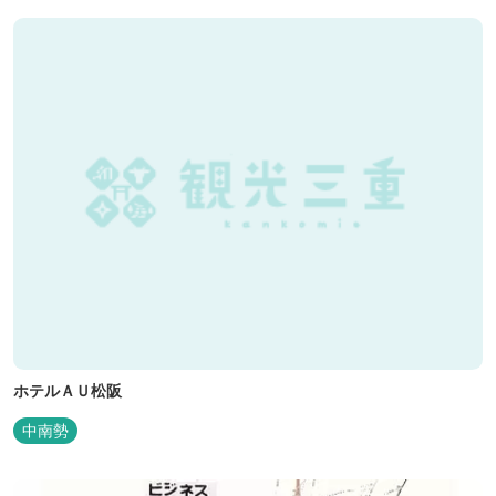
ホテルＡＵ松阪
中南勢