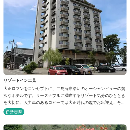
リゾートイン二見
大正ロマンをコンセプトに、二見海岸沿いのオーシャンビューの贅
沢なホテルです。リーズナブルに満喫するリゾート気分のひととき
を大切に、人力車のあるロビーでは大正時代の趣でお出迎え。そし
て、抜群の眺めが自慢の露天風呂｢七福の湯｣は、趣向を凝らした七
伊勢志摩
つのお風呂のうち、五つをご宿泊者様無料の貸切風呂としてご利用
が可能です。