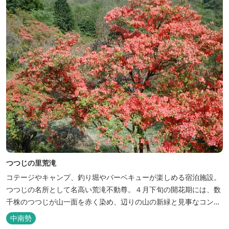
つつじの里荒滝
コテージやキャンプ、釣り堀やバーベキューが楽しめる宿泊施設。
つつじの名所として名高い荒滝不動尊。４月下旬の開花期には、数
千株のつつじが山一面を赤く染め、辺りの山の新緑と見事なコント
ラストを織り成します。 松阪の観光情報は、松阪観光インフォメー
中南勢
ションサイト ワクワク松阪 ...