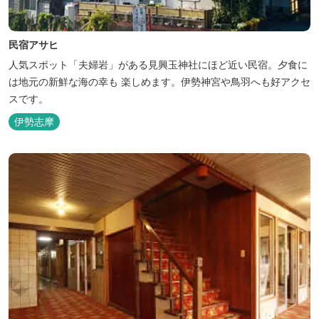
民宿アサヒ
人気スポット「夫婦岩」がある見興玉神社にほど近い民宿。夕食に
は地元の新鮮な海の幸も 楽しめます。伊勢神宮や鳥羽へも好アクセ
スです。
伊勢志摩