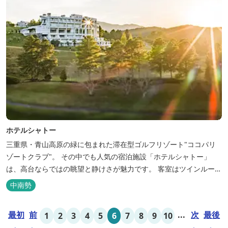
ホテルシャトー
三重県・青山高原の緑に包まれた滞在型ゴルフリゾート"ココパリ
ゾートクラブ"。 その中でも人気の宿泊施設「ホテルシャトー」
は、高台ならではの眺望と静けさが魅力です。 客室はツインルーム
から4〜6名で泊まれる和洋室まで幅広く、旅のスタイルに合わせて
中南勢
選べます。 天然温泉の大浴場・露天風呂、ロウリュ式サウナで体を
整えた後は、和食や焼肉など、気分で選べる夕食をゆったりと。 翌
最初
前
...
次
最後
1
2
3
4
5
6
7
8
9
10
朝は、レス...