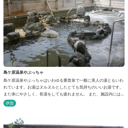
島ケ原温泉やぶっちゃ
島ケ原温泉やぶっちゃはいわゆる重曾泉で一般に美人の湯ともいわ
れています。お湯はヌルヌルとしたとても気持ちのいいお湯です。
また体にやさしく、長湯をしても疲れません。 また、施設内にはオ
ートキャンプ場、デイキャンプ場、テニスコート、水遊び場（夏季
伊賀
限定）、こんにゃくやパン作りの体験できる工房などがあります。
木津川（鯛ケ瀬）のほとりにある美しい自然を生かしたオートキャ
ンプやディキャンプ...