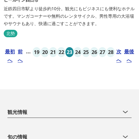
近鉄四日市駅より徒歩約10分。観光にもビジネスにも便利なホテル
です。マンガコーナーや無料のレンタサイクル、男性専用の大浴場
やサウナもあり、快適に過ごすことができます。
北勢
最初
前
...
次
最後
19
20
21
22
23
24
25
26
27
28
へ
へ
へ
へ
観光情報
旬の情報