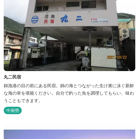
丸二民宿
錦漁港の目の前にある民宿。錦の海とつながった生け簀に泳ぐ新鮮
な海の幸を堪能ください。自分で釣った魚を調理してもらい、味わ
うこともできます。
中南勢