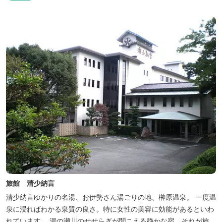
旅館 清少納言
清少納言ゆかりの名湯、お伊勢さん湯ごりの地、榊原温泉。 一度温
泉に浸ればわかる泉質の良さ。特に女性の美容に効能があるといわ
れています。 湯の瀬川のせせらぎが聞こえる静かな宿。それが旅