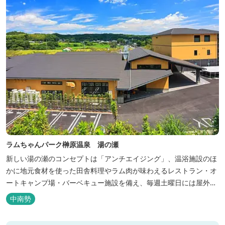
ラムちゃんパーク榊原温泉 湯の瀬
新しい湯の瀬のコンセプトは「アンチエイジング」、温浴施設のほ
かに地元食材を使った田舎料理やラム肉が味わえるレストラン・オ
ートキャンプ場・バーベキュー施設を備え、毎週土曜日には屋外に
「湯の瀬市場」を設け、新鮮野菜の販売が行われています。 また、
中南勢
観光旅行が困難な障がい者や介助が必要な高齢者の利用に特化した
福祉旅館として、全館バリアフリー、車いす対応の貸切風呂、リフ