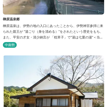
榊原温泉郷
榊原温泉は、伊勢の地の入口にあったことから、伊勢神宮参拝に来
られた親王が ”湯ごり（身を清める）”をされたという歴史をもち、
また、平安の才女・清少納言が 「枕草子」で”湯は七栗の湯”＜当時
の呼び名＞と称えており、 出雲の神を温泉の守り神として祀ってい
中南勢
ることもあって、恋の和歌も多く残っています。 このように、宮中
や神宮にゆかりも深く、つるつるスベスベの肌ざわりの良い泉質は
心身の癒し...