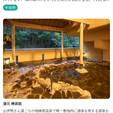
館 清少納言です。柔らかく滑らかな安らぎの湯や旬の味、心のこ
中南勢
もったおもてなしを心掛けております。 日頃の喧騒から離れ、平安
の才女清少納言もお墨付きの名湯を是非実感してください。
湯元 榊原舘
お伊勢さん湯ごりの地榊原温泉で唯一敷地内に源泉を有する源泉か