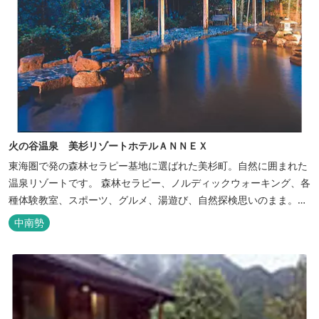
火の谷温泉 美杉リゾートホテルＡＮＮＥＸ
東海圏で発の森林セラピー基地に選ばれた美杉町。自然に囲まれた
温泉リゾートです。 森林セラピー、ノルディックウォーキング、各
種体験教室、スポーツ、グルメ、湯遊び、自然探検思いのまま。思
いきり遊んだ後は温泉でゆったり、のんびり。お料理は和洋バイキ
中南勢
ングに豪華会席料理。バイキングでは、毎日餅つき、夏は流しそう
めん等のイベントも開催しています。 ５つの貸切風呂に、展望風呂
付き客室、露天風呂・ジ...