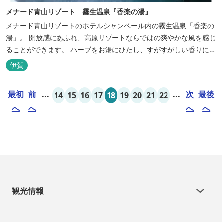
メナード青山リゾート 霧生温泉『香楽の湯』
メナード青山リゾートのホテルシャンベール内の霧生温泉「香楽の
湯」。 開放感にあふれ、高原リゾートならではの爽やかな風を感じ
ることができます。 ハーブをお湯にひたし、すがすがしい香りに心
あらわれる「香りの湯」は、特に女性の方に人気です。 その他、
伊賀
広々とした空間とたっぷりのお湯が魅力の「大浴場」、高原の景色
を満喫できる「露天風呂」、さらに「ミストサウナ」の合計4種の
最初
前
...
...
次
最後
14
15
16
17
18
19
20
21
22
お湯をお楽しみいただけま...
へ
へ
へ
へ
観光情報