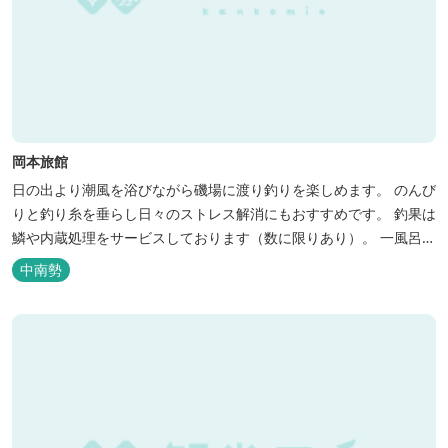
岡本旅館
日の出より潮風を浴びながら磯場に渡り釣りを楽しめます。 のんび
りと釣り糸を垂らし日々のストレス解消にもおすすめです。 釣果は
鱗や内蔵処理をサービスしております（数に限りあり）。 一風呂浴
びてさっぱりしてお帰りいただけます。 料金１名５５００円、弁当
中南勢
５００円