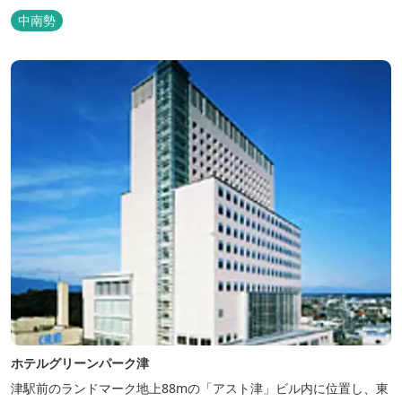
り、ベッドはワイドなサイズで、羽毛布団をご用意。女性にやさし
中南勢
いアメニティグッズを取り揃えており、連泊の方用にコインランド
リーもあります。 ご宿泊者専用の人工温泉大浴場「四季乃湯」で
は、がんばった...
ホテルグリーンパーク津
津駅前のランドマーク地上88mの「アスト津」ビル内に位置し、東