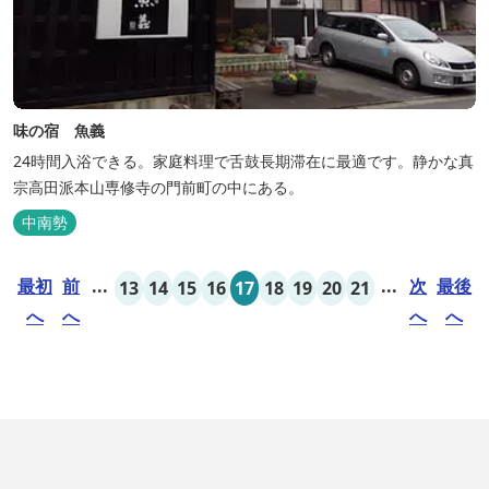
味の宿 魚義
24時間入浴できる。家庭料理で舌鼓長期滞在に最適です。静かな真
宗高田派本山専修寺の門前町の中にある。
中南勢
最初
前
...
...
次
最後
13
14
15
16
17
18
19
20
21
へ
へ
へ
へ