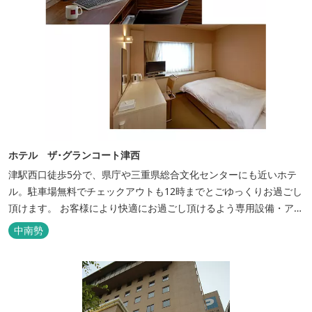
ホテル ザ･グランコート津西
津駅西口徒歩5分で、県庁や三重県総合文化センターにも近いホテ
ル。駐車場無料でチェックアウトも12時までとごゆっくりお過ごし
頂けます。 お客様により快適にお過ごし頂けるよう専用設備・アメ
ニティ付き女性専用フロアやビジネスマンに最適なパソコン・プリ
中南勢
ンター設置のお部屋など多種多様な部屋タイプ・サービスをご用
意。本質の時間、至上の空間をお届けいたします。 また１Fにはカ
フェ＆レストランE...