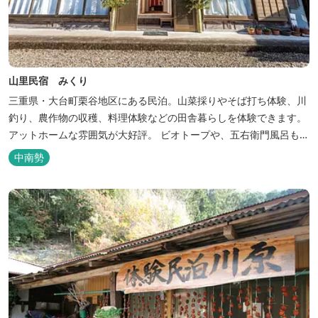
山里民宿 みくり
三重県・大台町栗谷地区にある民泊。山菜採りやそば打ち体験、川
釣り、農作物の収穫、料理体験などの田舎暮らしを体験できます。
アットホームな雰囲気が大好評。 ビオトープや、五右衛門風呂も楽
しめます。6月はホタル観賞が人気。 夜になると周囲は真っ暗。都
中南勢
会には無い闇の中を飛び交うヒメホタル・ヘイケボタルを観賞した
り、星空を眺めたり・・・ 初夏の早朝には「アカショウビン」の美
しい声を聞く事ができた...