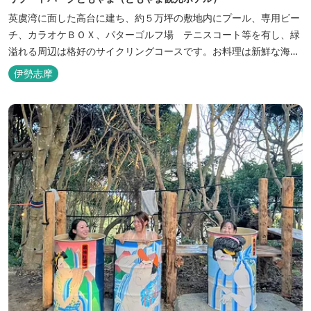
英虞湾に面した高台に建ち、約５万坪の敷地内にプール、専用ビー
チ、カラオケＢＯＸ、パターゴルフ場 テニスコート等を有し、緑
溢れる周辺は格好のサイクリングコースです。お料理は新鮮な海の
幸をふんだんに使用する荒磯焼、活造会席、伊勢海老残酷鍋会席、
伊勢志摩
松茸料理（秋）等グルメ志向の方に好評です。夏には野外バーベキ
ューも毎晩行ないます。