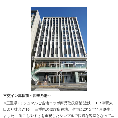
三交イン津駅前～四季乃湯～
※三重県×ミジュマルご当地コラボ商品取扱店舗 近鉄・ＪＲ津駅東
口より徒歩約1分！三重県の県庁所在地、津市に2015年11月誕生し
ました。 過ごしやすさを重視したシンプルで快適な客室となってお