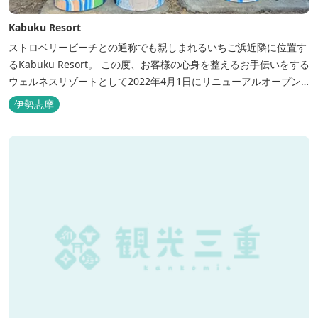
Kabuku Resort
ストロベリービーチとの通称でも親しまれるいちご浜近隣に位置す
るKabuku Resort。 この度、お客様の心身を整えるお手伝いをする
ウェルネスリゾートとして2022年4月1日にリニューアルオープン
いたしました。 フィンランド式ロウリュテントサウナがご宿泊区画
伊勢志摩
に1張ずつ付属されたプランが登場。 「ととのう」条件が揃い、さ
らに皆様に楽しんでもらえる空間となりました。 満点の星空の下で
ド...