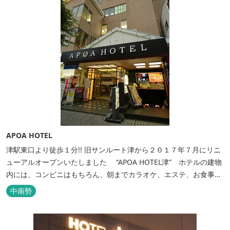
APOA HOTEL
津駅東口より徒歩１分!! 旧サンルート津から２０１７年７月にリニ
ューアルオープンいたしました “APOA HOTEL津” ホテルの建物
内には、コンビニはもちろん、朝までカラオケ、エステ、お食事も
いろいろなジャンルが楽しめます。 ホテル内施設 地下…創作料
中南勢
理“舞の華” 居酒屋“風の蔵人” 居酒屋“居酒屋ならここが安いぜっ”
１階…コンビニエンスストア“ローソン” 和食“いせもん本店”...