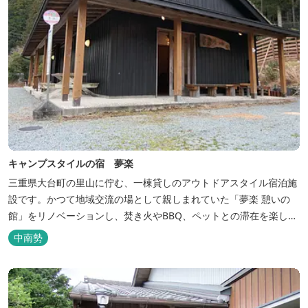
キャンプスタイルの宿 夢楽
三重県大台町の里山に佇む、一棟貸しのアウトドアスタイル宿泊施
設です。かつて地域交流の場として親しまれていた「夢楽 憩いの
館」をリノベーションし、焚き火やBBQ、ペットとの滞在を楽しめ
る“キャンプ気分”の宿として生まれ変わりました。 【営業時間】 チ
中南勢
ェックイン 15：00（早めのチェックインご希望は予約時に要相
談） チェックアウト 9：00 【定休日】 不定休 【料金...