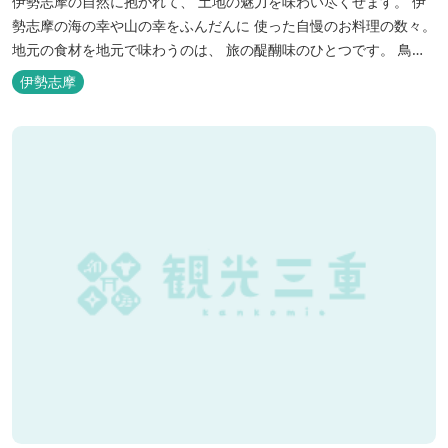
伊勢志摩の自然に抱かれて、 土地の魅力を味わい尽くせます。 伊
勢志摩の海の幸や山の幸をふんだんに 使った自慢のお料理の数々。
地元の食材を地元で味わうのは、 旅の醍醐味のひとつです。 鳥羽
湾の潮風を感じる露天風呂や 広々としたテラス付きのお部屋。 行
伊勢志摩
き交うフェリーをのんびり眺めて、 日常をちょっと忘れるひと時を
お過ごしください。