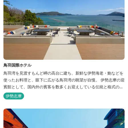
鳥羽国際ホテル
鳥羽湾を見渡すもんど岬の高台に建ち、新鮮な伊勢海老・鮑などを
使ったお料理と、眼下に広がる鳥羽湾の眺望が自慢。 伊勢志摩の迎
賓館として、国内外の賓客を数多くお迎えしている伝統と格式のあ
るホテルです。 【2024年3月25日リニューアル】 クラブラウンジ
伊勢志摩
アクセス付の新客室「オーシャンビュースイート・クラブ」が誕
生！ エントランスやフロント、ザ・ロビーラウンジ、パールオーシ
ャンテラ...