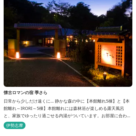
懐古ロマンの宿 季さら
日常から少しだけ遠くに… 静かな森の中に【本館離れ5棟】と【本
館離れ～IRORI～5棟】本館離れには森林浴が楽しめる露天風呂
と、家族でゆったり過ごせる内湯がついています。お部屋に合わせ
た様々なプランがございます。
伊勢志摩