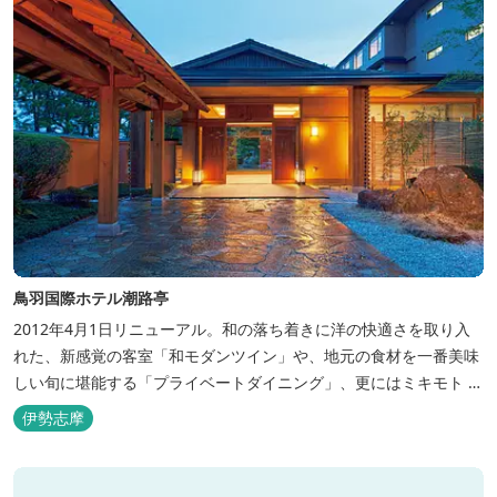
鳥羽国際ホテル潮路亭
2012年4月1日リニューアル。和の落ち着きに洋の快適さを取り入
れた、新感覚の客室「和モダンツイン」や、地元の食材を一番美味
しい旬に堪能する「プライベートダイニング」、更にはミキモト コ
スメティックスとの提携により実現した、日本初の「パールオーロ
伊勢志摩
ラ風呂」が誕生。