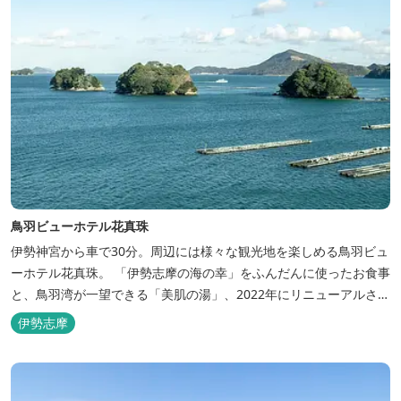
鳥羽ビューホテル花真珠
伊勢神宮から車で30分。周辺には様々な観光地を楽しめる鳥羽ビュ
ーホテル花真珠。 「伊勢志摩の海の幸」をふんだんに使ったお食事
と、鳥羽湾が一望できる「美肌の湯」、2022年にリニューアルされ
た客室で、五感から体と心を癒やします。 【お部屋】 近年リニュ
伊勢志摩
ーアルした過ごしやすいお部屋で、親子3世代で楽しめるお部屋に
なっております。 全室オーシャンビューで雄大な鳥羽湾を一望で
き、日頃の疲...