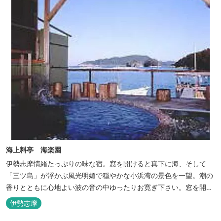
海上料亭 海楽園
伊勢志摩情緒たっぷりの味な宿。窓を開けると真下に海、そして
「三ツ島」が浮かぶ風光明媚で穏やかな小浜湾の景色を一望。潮の
香りとともに心地よい波の音の中ゆったりお寛ぎ下さい。窓を開け
浴衣姿でのんびり太公望！ 部屋から釣りができる「座敷釣り」は当
伊勢志摩
館ならではの名物。（貸しざお／エサ付要予約） 海水温泉露天風呂