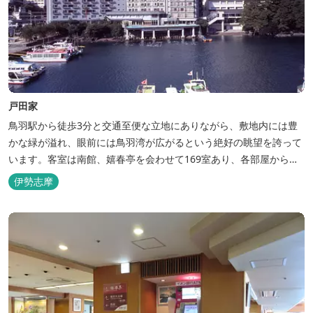
戸田家
鳥羽駅から徒歩3分と交通至便な立地にありながら、敷地内には豊
かな緑が溢れ、眼前には鳥羽湾が広がるという絶好の眺望を誇って
います。客室は南館、嬉春亭を会わせて169室あり、各部屋からの
景観の美しさも格別。伊勢湾で揚がった海の幸を使った会席料理も
伊勢志摩
自慢です。 旅の疲れを癒すには、男女あわせて13湯と足湯2湯の
湯巡りは最高です。野趣溢れる野天風呂、ゆったりとつくろげる大
浴場、家族で楽しめる貸...