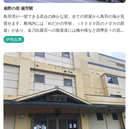
扇野の宿 扇芳閣
鳥羽湾が一望できる高台の静かな宿。全ての部屋から鳥羽の海が見
渡せます。敷地内には「めだかの学校」（５０００匹のメダカの群
遊）があり、金刀比羅宮への散策道には梅や桜など四季折々の花が
咲き誇り、ここ扇野ならではの懐かしい風景と感動に出会うことが
伊勢志摩
出来ます。 扇野温泉”初蕾の湯”では、水琴窟の音に耳をすませてみ
てください。ユニバーサルルーム、露天風呂付客室もあります。