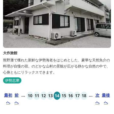
大作旅館
熊野灘で獲れた新鮮な伊勢海老をはじめとした、豪華な天然魚介の
料理が自慢の宿。のどかな山村の景観が広がる静かな自然の中で、
心身ともにリラックスできます。
伊勢志摩
最初
前
...
...
次
最後
10
11
12
13
14
15
16
17
18
へ
へ
へ
へ