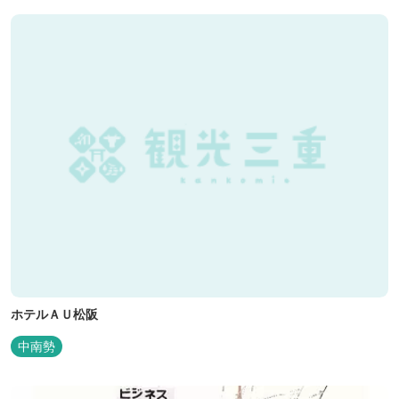
ホテルＡＵ松阪
中南勢