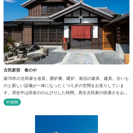
古民家宿 春のや
築70年の古民家を改装。囲炉裏、暖炉、新旧の家具、建具。古いも
のと新しい設備が一体になったくつろぎの空間をお造りしていま
す。滞在中は田舎ののんびりした時間、再生古民家の快適さをお楽
しみください。 【時間】 《 チェックイン 》 15：00～20：00の間
中南勢
にお願いいたします。 《 チェックアウト 》 10：00まで 【御利用
料金】 一日一組様１棟貸し（定員５名） 一...