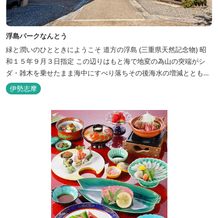
浮島パークなんとう
緑と潤いのひとときにようこそ ​道方の浮島 (三重県天然記念物) 昭
和１５年９月３日指定 この辺りはもと海で地変の為山の突端がシ
ダ・雑木を乗せたまま海中にすべり落ちその後海水の増減とともに
浮き沈みするようになったと伝えられています。 周辺は浮島を廻る
伊勢志摩
散策路が設けられ、また海岸線が一望できる展望塔へと続く遊歩道
もあり自然と親しむ見どころがあります。 ご家族連れで気軽にご利
用頂け...