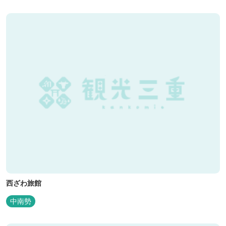
西ざわ旅館
中南勢