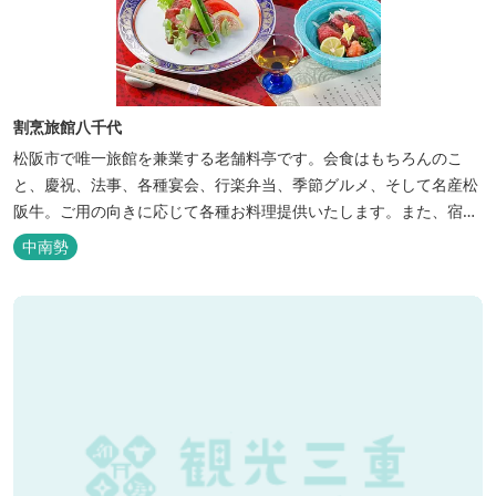
割烹旅館八千代
松阪市で唯一旅館を兼業する老舗料亭です。会食はもちろんのこ
と、慶祝、法事、各種宴会、行楽弁当、季節グルメ、そして名産松
阪牛。ご用の向きに応じて各種お料理提供いたします。また、宿泊
のご用もたまわります。 国登録有形文化財に選ばれた純木造建築で
中南勢
昔風情をお楽しみください。