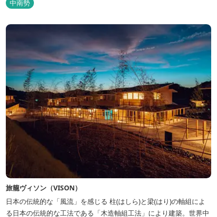
中南勢
旅籠ヴィソン（VISON）
日本の伝統的な「風流」を感じる 柱(はしら)と梁(はり)の軸組によ
る日本の伝統的な工法である「木造軸組工法」により建築。世界中