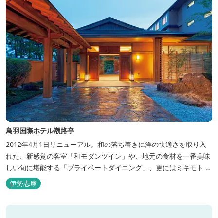
鳥羽国際ホテル潮路亭
2012年4月1日リニューアル。和の落ち着きに洋の快適さを取り入
れた、新感覚の客室「和モダンツイン」や、地元の食材を一番美味
しい旬に堪能する「プライベートダイニング」、更にはミキモト コ
スメティックスとの提携により実現した、日本初の「パールオーロ
伊勢志摩
ラ風呂」が誕生。