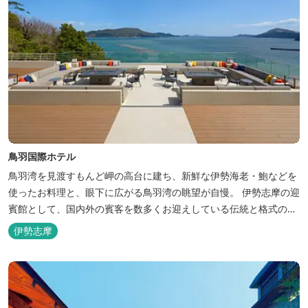
鳥羽国際ホテル
鳥羽湾を見渡すもんど岬の高台に建ち、新鮮な伊勢海老・鮑などを
使ったお料理と、眼下に広がる鳥羽湾の眺望が自慢。 伊勢志摩の迎
賓館として、国内外の賓客を数多くお迎えしている伝統と格式のあ
るホテルです。 【2024年3月25日リニューアル】 クラブラウンジ
伊勢志摩
アクセス付の新客室「オーシャンビュースイート・クラブ」が誕
生！ エントランスやフロント、ザ・ロビーラウンジ、パールオーシ
ャンテラ...