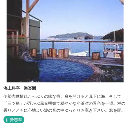
海上料亭 海楽園
伊勢志摩情緒たっぷりの味な宿。窓を開けると真下に海、そして
「三ツ島」が浮かぶ風光明媚で穏やかな小浜湾の景色を一望。潮の
香りとともに心地よい波の音の中ゆったりお寛ぎ下さい。窓を開け
浴衣姿でのんびり太公望！ 部屋から釣りができる「座敷釣り」は当
伊勢志摩
館ならではの名物。（貸しざお／エサ付要予約） 海水温泉露天風呂