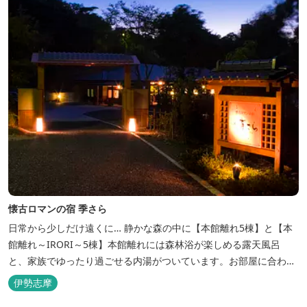
懐古ロマンの宿 季さら
日常から少しだけ遠くに… 静かな森の中に【本館離れ5棟】と【本
館離れ～IRORI～5棟】本館離れには森林浴が楽しめる露天風呂
と、家族でゆったり過ごせる内湯がついています。お部屋に合わせ
た様々なプランがございます。
伊勢志摩