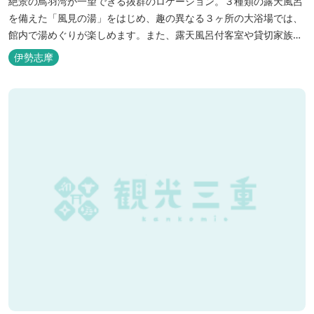
絶景の鳥羽湾が一望できる抜群のロケーション。３種類の露天風呂
を備えた「風見の湯」をはじめ、趣の異なる３ヶ所の大浴場では、
館内で湯めぐりが楽しめます。また、露天風呂付客室や貸切家族風
呂（有料）、足湯に湯上がり処などもございますので、湯浴みの一
伊勢志摩
日をお過ごしいただけます。 お料理についても、「詩季バイキン
グ」はオープンキッチンで出来立て料理を舌だけではなく目や耳で
も楽しめます、また海の幸を...