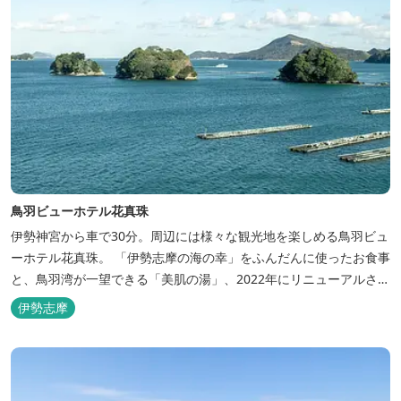
鳥羽ビューホテル花真珠
伊勢神宮から車で30分。周辺には様々な観光地を楽しめる鳥羽ビュ
ーホテル花真珠。 「伊勢志摩の海の幸」をふんだんに使ったお食事
と、鳥羽湾が一望できる「美肌の湯」、2022年にリニューアルされ
た客室で、五感から体と心を癒やします。 【お部屋】 近年リニュ
伊勢志摩
ーアルした過ごしやすいお部屋で、親子3世代で楽しめるお部屋に
なっております。 全室オーシャンビューで雄大な鳥羽湾を一望で
き、日頃の疲...