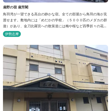
扇野の宿 扇芳閣
鳥羽湾が一望できる高台の静かな宿。全ての部屋から鳥羽の海が見
渡せます。敷地内には「めだかの学校」（５０００匹のメダカの群
遊）があり、金刀比羅宮への散策道には梅や桜など四季折々の花が
咲き誇り、ここ扇野ならではの懐かしい風景と感動に出会うことが
伊勢志摩
出来ます。 扇野温泉”初蕾の湯”では、水琴窟の音に耳をすませてみ
てください。ユニバーサルルーム、露天風呂付客室もあります。