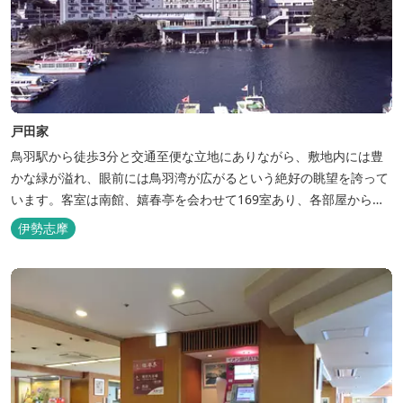
戸田家
鳥羽駅から徒歩3分と交通至便な立地にありながら、敷地内には豊
かな緑が溢れ、眼前には鳥羽湾が広がるという絶好の眺望を誇って
います。客室は南館、嬉春亭を会わせて169室あり、各部屋からの
景観の美しさも格別。伊勢湾で揚がった海の幸を使った会席料理も
伊勢志摩
自慢です。 旅の疲れを癒すには、男女あわせて13湯と足湯2湯の
湯巡りは最高です。野趣溢れる野天風呂、ゆったりとつくろげる大
浴場、家族で楽しめる貸...