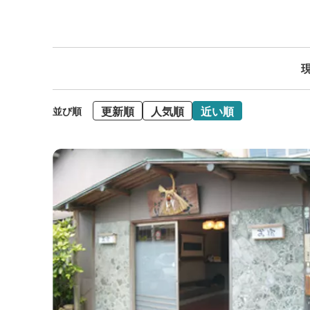
現
更新順
人気順
近い順
並び順