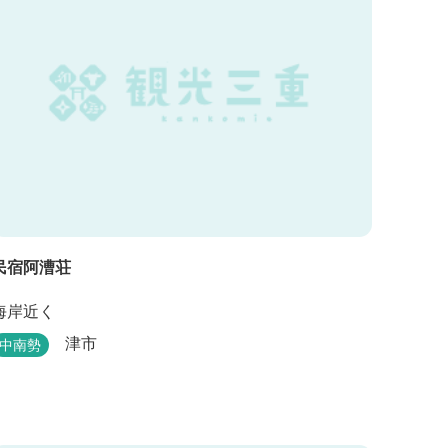
民宿阿漕荘
海岸近く
津市
中南勢