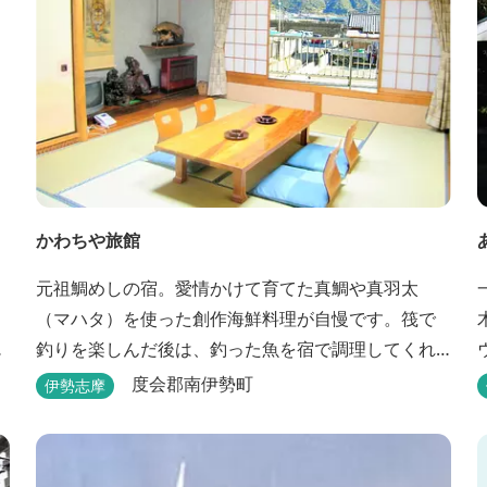
かわちや旅館
元祖鯛めしの宿。愛情かけて育てた真鯛や真羽太
（マハタ）を使った創作海鮮料理が自慢です。筏で
お
釣りを楽しんだ後は、釣った魚を宿で調理してくれ
ます。
度会郡南伊勢町
伊勢志摩