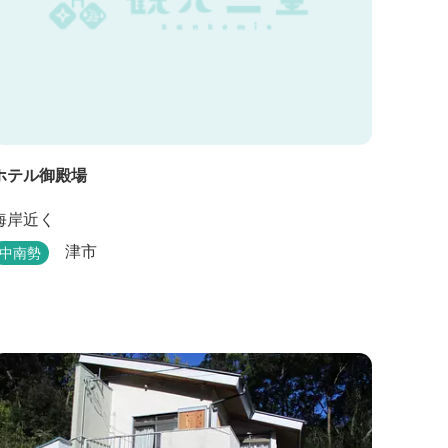
ホテル御殿場
海岸近く
津市
中南勢