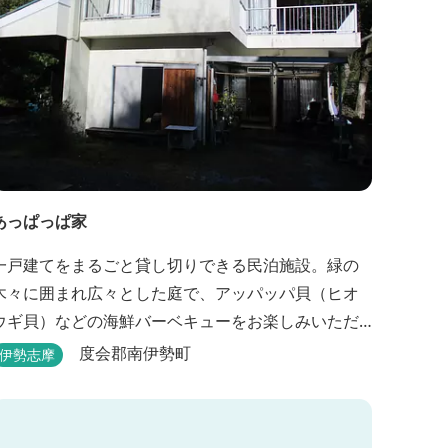
あっぱっぱ家
一戸建てをまるごと貸し切りできる民泊施設。緑の
木々に囲まれ広々とした庭で、アッパッパ貝（ヒオ
ウギ貝）などの海鮮バーベキューをお楽しみいただ
けます。
度会郡南伊勢町
伊勢志摩