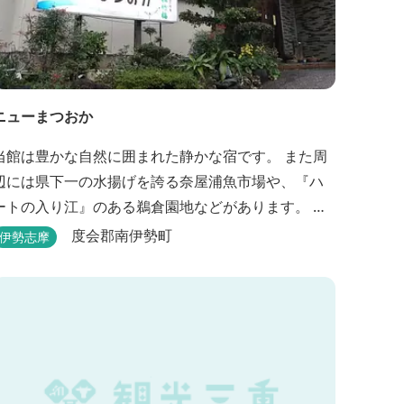
ニューまつおか
当館は豊かな自然に囲まれた静かな宿です。 また周
辺には県下一の水揚げを誇る奈屋浦魚市場や、『ハ
ートの入り江』のある鵜倉園地などがあります。 ジ
ェット風呂で旅の疲れを癒し、新鮮な海の幸をどう
度会郡南伊勢町
伊勢志摩
ぞお楽しみください。 ゆったりと・・のんびり
と・・くつろぎの時間がここにあります。