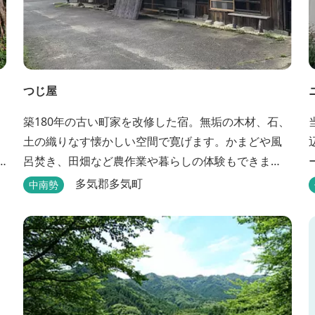
つじ屋
築180年の古い町家を改修した宿。無垢の木材、石、
土の織りなす懐かしい空間で寛げます。かまどや風
呂焚き、田畑など農作業や暮らしの体験もできま
す。
多気郡多気町
中南勢