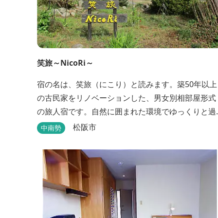
笑旅～NicoRi～
宿の名は、笑旅（にこり）と読みます。築50年以上
の古民家をリノベーションした、男女別相部屋形式
の旅人宿です。自然に囲まれた環境でゆっくりと過
ごすことができます。
松阪市
中南勢