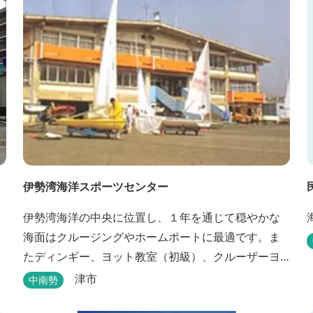
伊勢湾海洋スポーツセンター
伊勢湾海洋の中央に位置し、１年を通じて穏やかな
海面はクルージングやホームポートに最適です。ま
たディンギー、ヨット教室（初級）、クルーザーヨ
ット教室、それに四級ボート免許教室などが開催さ
津市
中南勢
れています。レンタルヨットもあります。