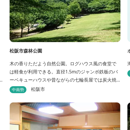
松阪市森林公園
木の香りただよう自然公園。ログハウス風の食堂で
は軽食が利用できる。直径1.5mのジャンボ鉄板のバ
ーベキューハウスや昔ながらの七輪長屋では炭火焼
きでBBQが楽しめる。キャンプ場としても人気で、
松阪市
中南勢
週末は多くのキャンパーでにぎわっている。バンガ
ローや5タイプのテントサイトがある。展望台からは
市街が一望できる。また桜の時期は、多くの人々で
にぎわう。 バーベキューの食材は持ち込みOK！あら
かじめご...