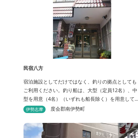
民宿八方
宿泊施設としてだけではなく、釣りの拠点としても
ご利用ください。釣り船は、大型（定員12名）、中
型を用意（4名）（いずれも船長除く）を用意して
ります。鯛、黒鯛、ハマチ、ブリ、イカ等、お客様
度会郡南伊勢町
伊勢志摩
のご要望に合わせた漁場にご案内いたします。当店
から、徒歩2分です。