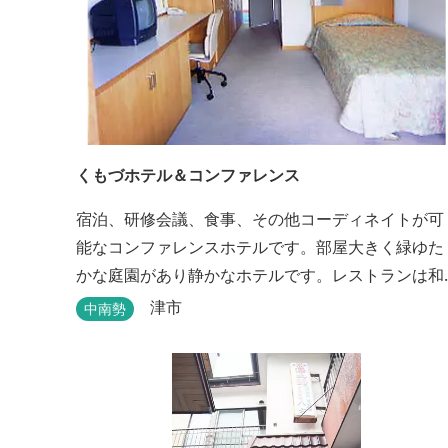
くもづホテル＆コンファレンス
宿泊、研修会議、食事、その他コーディネイトが可
能なコンファレンスホテルです。部屋大きく緑ゆた
かな庭園があり静かなホテルです。レストランは和
洋とも対応可能で、特にフランス料理（フルコー
津市
中南勢
ス）が人気あり是非ご賞味ください。