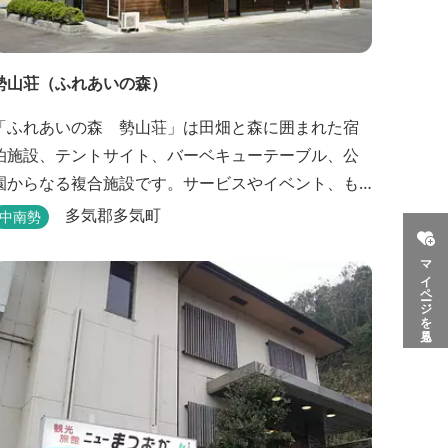
勢山荘（ふれあいの森）
「ふれあいの森 勢山荘」は田畑と森に囲まれた宿
泊施設、テントサイト、バーベキューテーブル、公
園からなる複合施設です。サービスやイベント、も
のづくり等を通して農村地域の持つポテンシャルを
多気郡多気町
中南勢
発信しています。 めだかやタガメなど水生生物が生
マイページを見る
息し、初夏にはホタルが飛び交う「メダカ池」や、
約９０００本のあじさいが植えられた「あじさいの
小径」を散策し、遠い昔に過ごした懐かしい田舎に
タイムスリップしてみま...