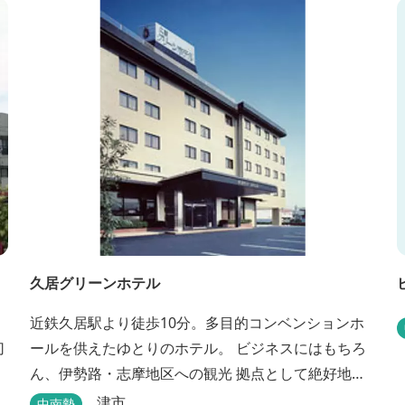
久居グリーンホテル
近鉄久居駅より徒歩10分。多目的コンベンションホ
切
ールを供えたゆとりのホテル。 ビジネスにはもちろ
ん、伊勢路・志摩地区への観光 拠点として絶好地。
安心して宿泊できる快適で清潔な客室にサービスも
津市
中南勢