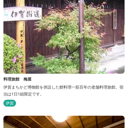
料理旅館 梅屋
伊賀まちかど博物館を併設した鯉料理一筋百年の老舗料理旅館。宿
泊は1日1組限定です。
伊賀