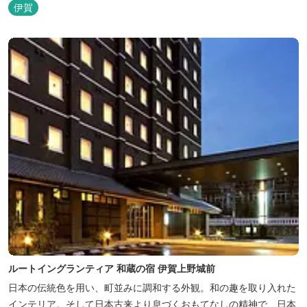
館やホテル、カフェがあるほか、観光案内所「伊賀市観光インフォ
伊賀
メーションセンター」や伊賀の逸品を取り揃えた「伊賀百貨
Souvenir Shop」も併殺されています。
ルートイングランティア 和蔵の宿 伊賀上野城前
日本の伝統色を用い、町並みに調和する外観。和の趣を取り入れた
インテリア。そして日本古来より息づくおもてなしの精神で、日本