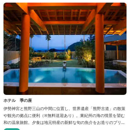
ホテル 季の座
伊勢神宮と熊野三山の中間に位置し、世界遺産「熊野古道」の散策
や観光の拠点に便利（※無料送迎あり）。東紀州の海の情景を望む
和の温泉旅館。夕食は地元特産の新鮮な旬の魚介をお造りのプリフ
ィックが人気の会席料理で。お好みの干物を炭火焼で楽しむ朝食バ