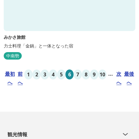
みかさ旅館
力士料理「金鍋」と一体となった宿
中南勢
最初
前
...
次
最後
1
2
3
4
5
6
7
8
9
10
へ
へ
へ
へ
観光情報