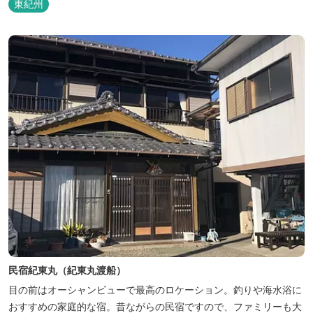
東紀州
イキングが好評です。お仲間同士、そしてご家族で、さまざまな寛
ぎの時間をお楽しみください。 「きほく千年温泉」を自家源泉とし
た温泉大浴場棟には男女別に内湯...
民宿紀東丸（紀東丸渡船）
目の前はオーシャンビューで最高のロケーション。釣りや海水浴に
おすすめの家庭的な宿。昔ながらの民宿ですので、ファミリーも大