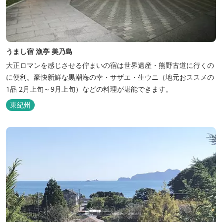
うまし宿 漁亭 美乃島
大正ロマンを感じさせる佇まいの宿は世界遺産・熊野古道に行くの
に便利。豪快新鮮な黒潮海の幸・サザエ・生ウニ（地元おススメの
1品 2月上旬～9月上旬）などの料理が堪能できます。
東紀州