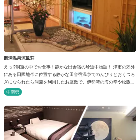
磨洞温泉涼風荘
えっ!?洞窟の中でお食事！静かな田舎宿の珍道中物語！ 津市の郊外
にある田園地帯に位置する静かな田舎宿温泉でのんびりとおくつろ
ぎになられたら洞窟を利用したお座敷で、伊勢湾の海の幸や松阪肉
を山海賊焼きをお召し上がりいただけます。年中20度前後の天然空
中南勢
調、お客様を不思議な空間にご案内！ ご宴会には、大広間で和食会
席、日帰り入浴＆お食事ＯＫ。 温泉は、津に来て津の湯をお楽しみ
いただけます。「白...