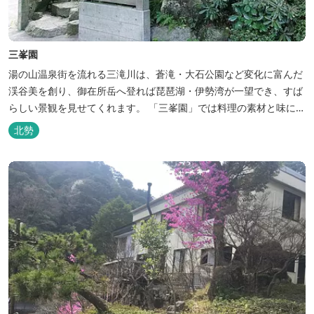
三峯園
湯の山温泉街を流れる三滝川は、蒼滝・大石公園など変化に富んだ
渓谷美を創り、御在所岳へ登れば琵琶湖・伊勢湾が一望でき、すば
らしい景観を見せてくれます。 「三峯園」では料理の素材と味にも
こだわり、お客様に四季の織り成す景観と、いい湯、いい味、めぐ
北勢
りあいをお届けいたします。