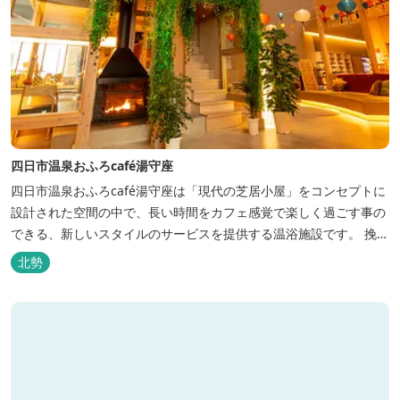
四日市温泉おふろcafé湯守座
四日市温泉おふろcafé湯守座は「現代の芝居小屋」をコンセプトに
設計された空間の中で、長い時間をカフェ感覚で楽しく過ごす事の
できる、新しいスタイルのサービスを提供する温浴施設です。 挽き
たてコーヒーやコミック、雑誌、マッサージチェア、Wi-Fiを無料
北勢
でご利用いただけます。