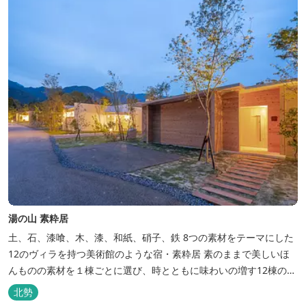
美味しさを熟...
湯の山 素粋居
土、石、漆喰、木、漆、和紙、硝子、鉄 8つの素材をテーマにした
12のヴィラを持つ美術館のような宿・素粋居 素のままで美しいほ
んものの素材を１棟ごとに選び、時とともに味わいの増す12棟のヴ
ィラをつくりました。現代美術・工芸・古美術・アンティークをし
北勢
つらえた空間は、 とびきり居心地が良い美術館のよう。次はあのヴ