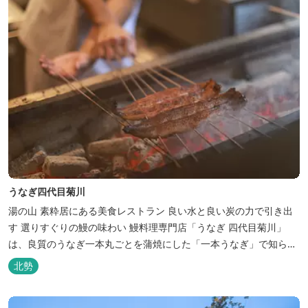
うなぎ四代目菊川
湯の山 素粋居にある美食レストラン 良い水と良い炭の力で引き出
す 選りすぐりの鰻の味わい 鰻料理専門店「うなぎ 四代目菊川」
は、良質のうなぎ一本丸ごとを蒲焼にした「一本うなぎ」で知られ
ます。大きさも太さも極上の鰻を厳選し、皮をパリッと焼き上げて
北勢
も身質がフワッとやわらかい、贅沢な食感を実現。 鮮度抜群の鰻を
毎日捌き、良質の炭で焼き立てを供します。素材から炭まで、鰻の