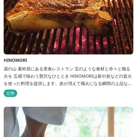
HINOMORI
湯の山 素粋居にある美食レストラン 宝のような食材と赤々と熾る
火を 五感で味わう贅沢なひととき HINOMORIは薪や炭などの直火
を使った料理を提供します。炎が消えて熾火になる瞬間の上品な香
りを海産物にまとわせたり、熟成させた上質な牛肉を塊でじっくり
北勢
とローストしたり。炎が生み出す味わいの繊細さと豪快さをコース
でお楽しみください。料理監修は、フランスで活躍するシェフ・手
島竜司。探...