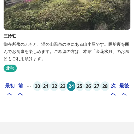
三鈴荘
御在所岳のふもと、湯の山温泉の奥にある山小屋です。囲炉裏を囲
んでお食事を楽しめます。ご希望の方は、本館「金花水月」のお風
呂もご利用頂けます。
北勢
最初
前
...
次
最後
20
21
22
23
24
25
26
27
28
へ
へ
へ
へ