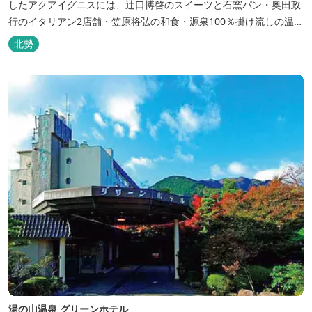
したアクアイグニスには、辻󠄀口博啓のスイーツと石窯パン・奥田政
行のイタリアン2店舗・笠原将弘の和食・源泉100％掛け流しの温
泉・宿泊棟・離れ宿・苺ハウス・ギャラリーなど、様々な『癒し』
北勢
と『食』が集結しております。 【『癒し』の追求 】 ◆源泉100%
掛け流し「片岡温泉」 片岡温泉は、地下1,200ｍより湯口で約42℃
の...
湯の山温泉 グリーンホテル