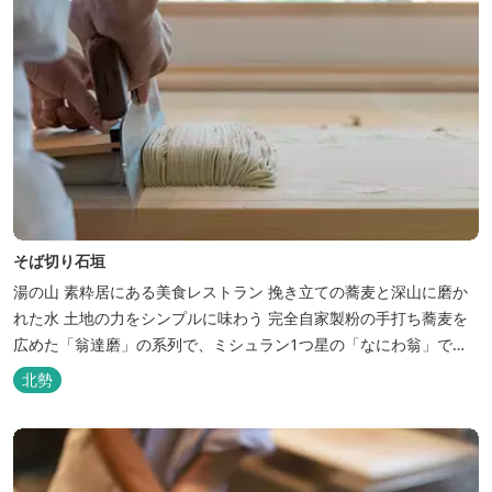
そば切り石垣
湯の山 素粋居にある美食レストラン 挽き立ての蕎麦と深山に磨か
れた水 土地の力をシンプルに味わう 完全自家製粉の手打ち蕎麦を
広めた「翁達磨」の系列で、ミシュラン1つ星の「なにわ翁」で研
鑽を積んだ石垣雄介氏が開業した「そば切り石垣」。 翁伝統の完全
北勢
自家製粉による二八蕎麦を踏襲し、蕎麦と酒をシンプルに楽しむ店
を実現しました。国産蕎麦の香りを存分に引き出す、湯の山温泉の
天然の水の力...